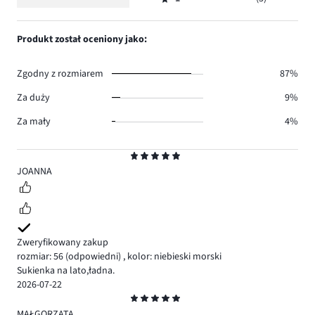
2,
Ocena
15.
głosów
ilość
1,
3.
głosów
ilość
Produkt został oceniony jako:
2.
głosów
3.
Zgodny z rozmiarem
87%
Za duży
9%
Za mały
4%
Ocena
5
JOANNA
Zweryfikowany zakup
rozmiar: 56
(odpowiedni)
,
kolor: niebieski morski
Sukienka na lato,ładna.
2026-07-22
Ocena
5
MAŁGORZATA