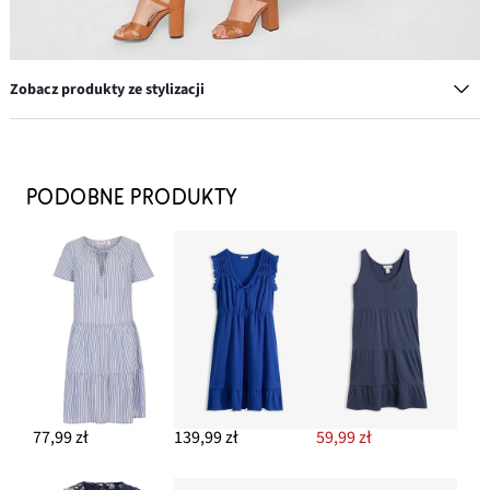
Zobacz produkty ze stylizacji
Komplet łańcuszków (3 części)
39,99 zł
PODOBNE PRODUKTY
DODAJ DO KOSZYKA
Komplet bransoletek (6 części)
52,99 zł
DODAJ DO KOSZYKA
77,99 zł
139,99 zł
59,99 zł