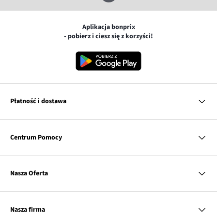
Aplikacja bonprix
- pobierz i ciesz się z korzyści!
Płatność i dostawa
MasterCard
Centrum Pomocy
Płatność online (PayU)
VISA
BLIK
Pytania i odpowiedzi
Google pay
Dostawa i płatność
Nasza Oferta
Zwroty i reklamacje
Apple pay
Pierwszy darmowy zwrot
PayPo
Kobieta
Tabele rozmiarów
Twisto
Mężczyzna
Klub bonprix
Nasza firma
Discover
Dziecko