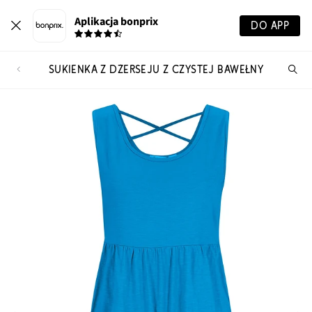
Aplikacja bonprix
DO APP
SUKIENKA Z DŻERSEJU Z CZYSTEJ BAWEŁNY
Szu
pr