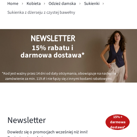
Home
Kobieta
Odzież damska
Sukienki
Sukienka z dżerseju z czystej bawełny
NEWSLETTER
15% rabatu i
darmowa dostawa*
*Kod jest ważny przez 14 dni od daty otrzymania, obowiązuje na następne
zamówienie za min.
119 zł
i nie łączy się z innymi kodami rabatowymi.
Newsletter
15% +
darmowa
dostawa*
Dowiedz się o promocjach wcześniej niż inni!