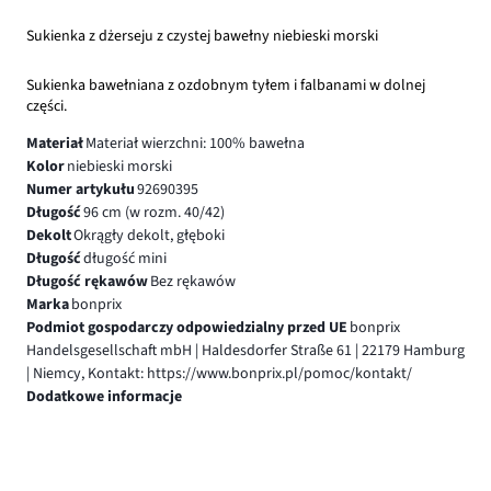
Sukienka z dżerseju z czystej bawełny niebieski morski
Sukienka bawełniana z ozdobnym tyłem i falbanami w dolnej
części.
Materiał
Materiał wierzchni: 100% bawełna
Kolor
niebieski morski
Numer artykułu
92690395
Długość
96 cm (w rozm. 40/42)
Dekolt
Okrągły dekolt, głęboki
Długość
długość mini
Długość rękawów
Bez rękawów
Marka
bonprix
Podmiot gospodarczy odpowiedzialny przed UE
bonprix
Handelsgesellschaft mbH | Haldesdorfer Straße 61 | 22179 Hamburg
| Niemcy, Kontakt: https://www.bonprix.pl/pomoc/kontakt/
Dodatkowe informacje