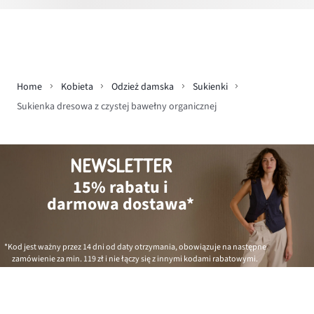
Home
Kobieta
Odzież damska
Sukienki
Sukienka dresowa z czystej bawełny organicznej
NEWSLETTER
15% rabatu i
darmowa dostawa*
*Kod jest ważny przez 14 dni od daty otrzymania, obowiązuje na następne
zamówienie za min.
119 zł
i nie łączy się z innymi kodami rabatowymi.