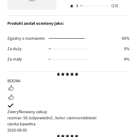
385
Ocena
302.
5
głosów
ilość
1
(13)
2,
Ocena
32.
głosów
ilość
1,
25.
głosów
ilość
Produkt został oceniony jako:
13.
głosów
13.
Zgodny z rozmiarem
90%
Za duży
5%
Za mały
4%
Ocena
5
BOGNA
Zweryfikowany zakup
rozmiar: 56
(odpowiedni)
,
kolor: ciemnoniebieski
cienka bawełna
2026-08-05
Ocena