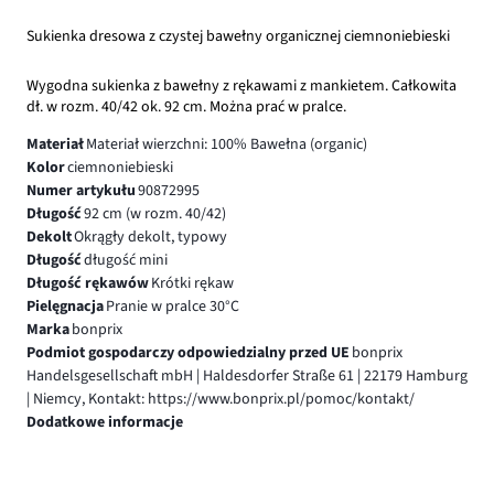
Sukienka dresowa z czystej bawełny organicznej ciemnoniebieski
Wygodna sukienka z bawełny z rękawami z mankietem. Całkowita
dł. w rozm. 40/42 ok. 92 cm. Można prać w pralce.
Materiał
Materiał wierzchni: 100% Bawełna (organic)
Kolor
ciemnoniebieski
Numer artykułu
90872995
Długość
92 cm (w rozm. 40/42)
Dekolt
Okrągły dekolt, typowy
Długość
długość mini
Długość rękawów
Krótki rękaw
Pielęgnacja
Pranie w pralce 30°C
Marka
bonprix
Podmiot gospodarczy odpowiedzialny przed UE
bonprix
Handelsgesellschaft mbH | Haldesdorfer Straße 61 | 22179 Hamburg
| Niemcy, Kontakt: https://www.bonprix.pl/pomoc/kontakt/
Dodatkowe informacje