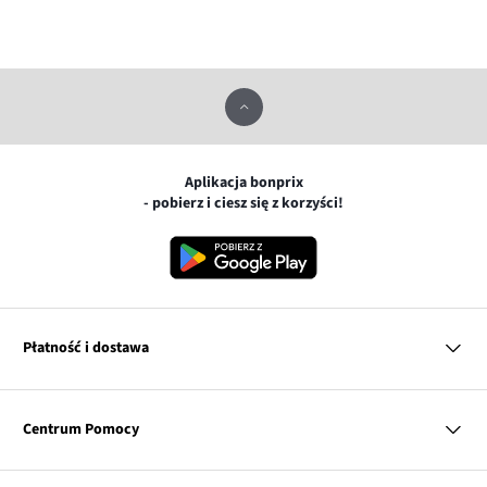
Aplikacja bonprix
- pobierz i ciesz się z korzyści!
Płatność i dostawa
MasterCard
Centrum Pomocy
Płatność online (PayU)
VISA
BLIK
Pytania i odpowiedzi