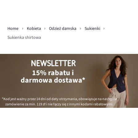
Home
Kobieta
Odzież damska
Sukienki
Sukienka shirtowa
NEWSLETTER
15% rabatu i
darmowa dostawa*
*Kod jest ważny przez 14 dni od daty otrzymania, obowiązuje na następne
zamówienie za min.
119 zł
i nie łączy się z innymi kodami rabatowymi.