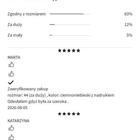
3.
głosów
0.
Zgodny z rozmiarem
83%
Za duży
12%
Za mały
5%
Ocena
5
MARTA
Zweryfikowany zakup
rozmiar: 44
(za duży)
,
kolor: ciemnoniebieski z nadrukiem
Odesłałam gdyż była za szeroka .
2026-08-05
Ocena
5
KATARZYNA