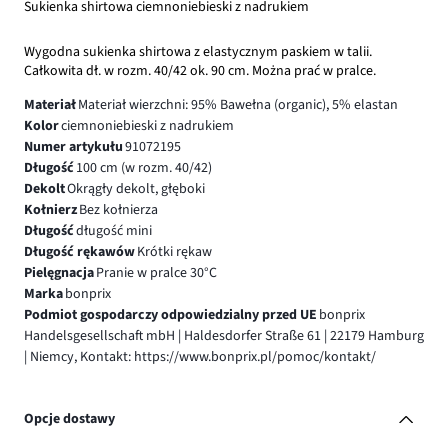
Sukienka shirtowa ciemnoniebieski z nadrukiem
Wygodna sukienka shirtowa z elastycznym paskiem w talii.
Całkowita dł. w rozm. 40/42 ok. 90 cm. Można prać w pralce.
Materiał
Materiał wierzchni: 95% Bawełna (organic), 5% elastan
Kolor
ciemnoniebieski z nadrukiem
Numer artykułu
91072195
Długość
100 cm (w rozm. 40/42)
Dekolt
Okrągły dekolt, głęboki
Kołnierz
Bez kołnierza
Długość
długość mini
Długość rękawów
Krótki rękaw
Pielęgnacja
Pranie w pralce 30°C
Marka
bonprix
Podmiot gospodarczy odpowiedzialny przed UE
bonprix
Handelsgesellschaft mbH | Haldesdorfer Straße 61 | 22179 Hamburg
| Niemcy, Kontakt: https://www.bonprix.pl/pomoc/kontakt/
Opcje dostawy