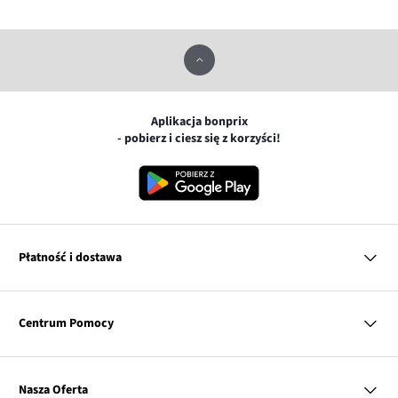
Aplikacja bonprix
- pobierz i ciesz się z korzyści!
Płatność i dostawa
MasterCard
Centrum Pomocy
Płatność online (PayU)
VISA
BLIK
Pytania i odpowiedzi
Google pay
Dostawa i płatność
Nasza Oferta