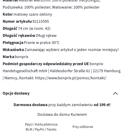
Materiał
Materiał wierzchni: 100% poliester (recyclingu);
Podszewka: 100% poliester; Watowanie: 100% poliester
Kolor
matowy szaro-zielony
Numer artykułu
92115595
Długość
74 cm (w rozm. 42)
Długość rękawów
Długi rękaw
Pielęgnacja
Pranie w pralce 30°C
Wskazówka
Zamawiając wybierz artykuł o jeden rozmiar mniejszy!
Marka
bonprix
Podmiot gospodarczy odpowiedzialny przed UE
bonprix
Handelsgesellschaft mbH | Haldesdorfer Straße 61 | 22179 Hamburg
| Niemcy, Kontakt: https://www.bonprix.pl/pomoc/kontakt/
Opcje dostawy
Darmowa dostawa
przy każdym zamówieniu
od 199 zł
!
Dostawa do domu Kurierem
PayU / Karta płatnicza
Przy odbiorze
BLIK / PayPo / Twisto