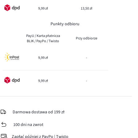
9,99 zł
13,50 zł
Punkty odbioru
PayU / Karta płatnicza
Przy odbiorze
BLIK / PayPo / Twisto
9,99 zł
-
9,99 zł
-
Darmowa dostawa od 199 zł
100 dni na zwrot
Zapłać później z PayPo | Twisto