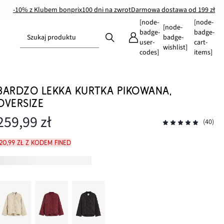
-10% z Klubem bonprix
100 dni na zwrot
Darmowa dostawa od 199 zł
[node-
[node-
[node-
badge-
badge-
Szukaj produktu
badge-
user-
cart-
wishlist]
codes]
items]
BARDZO LEKKA KURTKA PIKOWANA,
OVERSIZE
259,99 zł
(40)
20,99 zł z kodem FINED