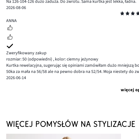
Na 126-104-126 dużo zaduża. Do zwrotu. Sama kurtka jest lekka, ładna.
2026-08-06
Ocena
5
ANNA
Zweryfikowany zakup
rozmiar: 50
(odpowiedni)
,
kolor: ciemny jeżynowy
Kurtka rewelacyjna, sugerując się opiniami zamówiłam dużo mniejszą bo 
50ka za mała na 56/58 ale na pewno dobra na 52/54. Moja niestety do z
2026-06-14
więcej o
WIĘCEJ POMYSŁÓW NA STYLIZACJE