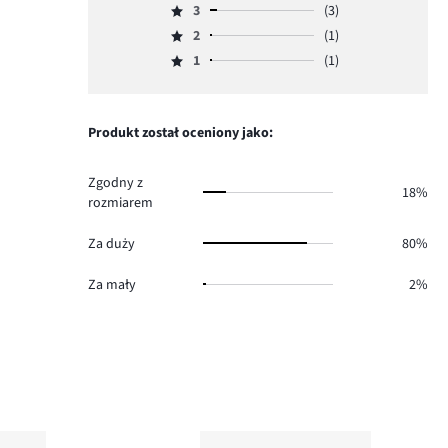
ilość
3
(3)
4,
Ocena
głosów
ilość
2
(1)
3,
Ocena
30.
głosów
ilość
1
(1)
2,
Ocena
5.
głosów
ilość
1,
3.
głosów
ilość
1.
głosów
Produkt został oceniony jako:
1.
Zgodny z
18%
rozmiarem
Za duży
80%
Za mały
2%