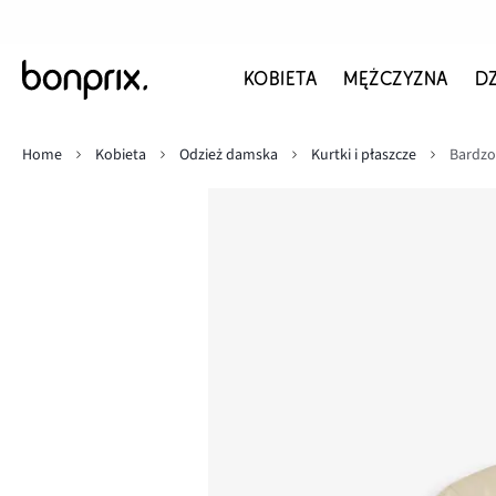
KOBIETA
MĘŻCZYZNA
D
Home
Kobieta
Odzież damska
Kurtki i płaszcze
Bardzo