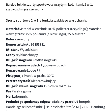
Bardzo lekkie szorty sportowe z wszytymi kolarkami, 2 w 1,
szybkoschnące czerwony
Szorty sportowe 2 w 1, z funkcją szybkiego wysuchania.
Materiał
Materiał wierzchni: 100% poliester (recyclingu); Materiał
wewnętrzny: 75% poliamid (z recyclingu), 25% elastan
Kolor
czerwony
Numer artykułu
96853881
Dł. stanu
Wysoki stan
Cechy
szybkoschnący
Długość nogawki
Krótkie nogawki
Dopasowanie w udach
Typowe w udach
Dopasowanie
Loose Fit
Pielęgnacja
Pranie w pralce 30°C
Przezroczystość
Nieprześwitujący
Długość wewn. nogawki
15.5 cm w rozm. 42
Pas
Pasek z gumą
Marka
bonprix
Podmiot gospodarczy odpowiedzialny przed UE
bonprix
Handelsgesellschaft mbH | Haldesdorfer Straße 61 | 22179 Hamburg