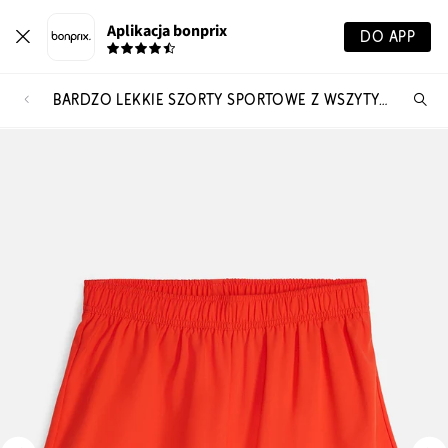
Aplikacja bonprix
DO APP
BARDZO LEKKIE SZORTY SPORTOWE Z WSZYTYMI KOLARKAMI, 2 W 1, SZYBKOSCHNĄCE
Szu
pr