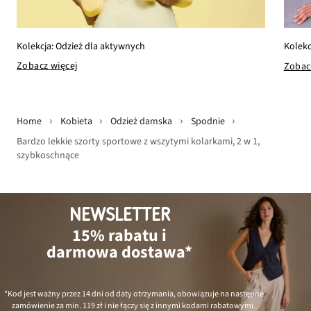
Kolekcja: Odzież dla aktywnych
Kolekc
Zobacz więcej
Zobac
Home
Kobieta
Odzież damska
Spodnie
Bardzo lekkie szorty sportowe z wszytymi kolarkami, 2 w 1,
szybkoschnące
NEWSLETTER
15% rabatu i
darmowa dostawa*
*Kod jest ważny przez 14 dni od daty otrzymania, obowiązuje na następne
zamówienie za min.
119 zł
i nie łączy się z innymi kodami rabatowymi.