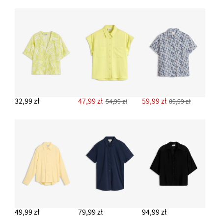
Bransoletka
59,99 zł
DODAJ DO KOSZYKA
Jeansy ze stretchem wide leg, mid waist
109,99 zł
DODAJ DO KOSZYKA
32,99 zł
47,99 zł
59,99 zł
54,99 zł
89,99 zł
49,99 zł
79,99 zł
94,99 zł