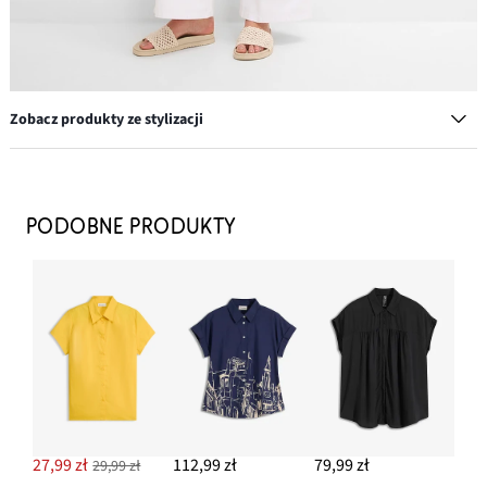
Zobacz produkty ze stylizacji
Okulary przeciwsłoneczne
52,99 zł
PODOBNE PRODUKTY
DODAJ DO KOSZYKA
Klapki w szydełkowym stylu
109,99 zł
DODAJ DO KOSZYKA
Kolczyki kółka
54,99 zł
27,99 zł
112,99 zł
79,99 zł
29,99 zł
DODAJ DO KOSZYKA