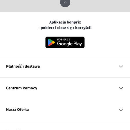
Aplikacja bonprix
- pobierz i ciesz się z korzyści!
Płatność i dostawa
MasterCard
Centrum Pomocy
Płatność online (PayU)
VISA
BLIK
Pytania i odpowiedzi
Google pay
Dostawa i płatność
Nasza Oferta
Zwroty i reklamacje
Apple pay
Pierwszy darmowy zwrot
PayPo
Kobieta
Tabele rozmiarów
Twisto
Mężczyzna