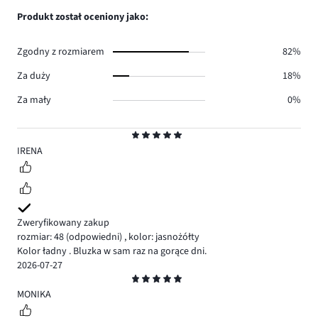
0.
głosów
ilość
Produkt został oceniony jako:
0.
głosów
0.
Zgodny z rozmiarem
82%
Za duży
18%
Za mały
0%
Ocena
5
IRENA
Zweryfikowany zakup
rozmiar: 48
(odpowiedni)
,
kolor: jasnożółty
Kolor ładny . Bluzka w sam raz na gorące dni.
2026-07-27
Ocena
5
MONIKA