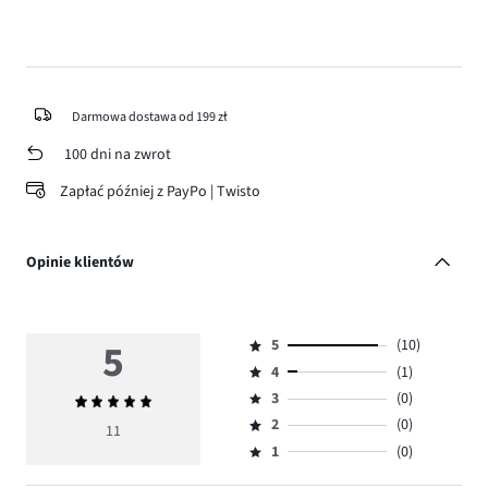
Darmowa dostawa od 199 zł
100 dni na zwrot
Zapłać później z PayPo | Twisto
Opinie klientów
5
5
(10)
Ocena
4
(1)
5,
Ocena
ilość
3
(0)
Średnia
4,
Ocena
głosów
ocena
ilość
2
(0)
3,
11
Ocena
10.
5
głosów
ilość
1
(0)
2,
Ocena
1.
głosów
ilość
1,