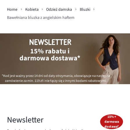
Home
Kobieta
Odzież damska
Bluzki
Bawełniana bluzka z angielskim haftem
NEWSLETTER
15% rabatu i
darmowa dostawa*
*Kod jest ważny przez 14 dni od daty otrzymania, obowiązuje na następne
zamówienie za min.
119 zł
i nie łączy się z innymi kodami rabatowymi.
Newsletter
15% +
darmowa
dostawa*