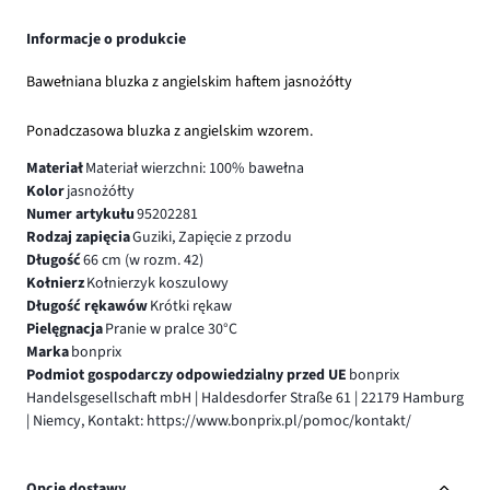
Informacje o produkcie
Bawełniana bluzka z angielskim haftem jasnożółty
Ponadczasowa bluzka z angielskim wzorem.
Materiał
Materiał wierzchni: 100% bawełna
Kolor
jasnożółty
Numer artykułu
95202281
Rodzaj zapięcia
Guziki, Zapięcie z przodu
Długość
66 cm (w rozm. 42)
Kołnierz
Kołnierzyk koszulowy
Długość rękawów
Krótki rękaw
Pielęgnacja
Pranie w pralce 30°C
Marka
bonprix
Podmiot gospodarczy odpowiedzialny przed UE
bonprix
Handelsgesellschaft mbH | Haldesdorfer Straße 61 | 22179 Hamburg
| Niemcy, Kontakt: https://www.bonprix.pl/pomoc/kontakt/
Opcje dostawy