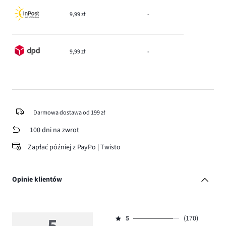
9,99 zł
-
9,99 zł
-
Darmowa dostawa od 199 zł
100 dni na zwrot
Zapłać później z PayPo | Twisto
Opinie klientów
5
(170)
Ocena