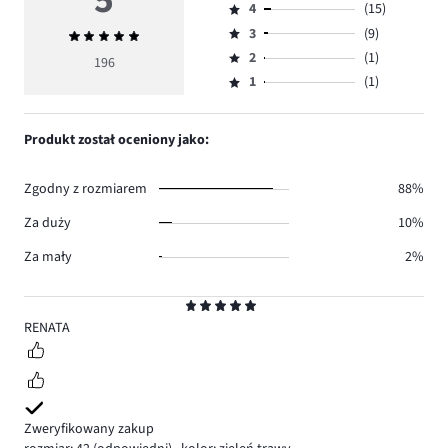
5
4
(15)
5,
Ocena
ilość
3
(9)
Średnia
4,
Ocena
głosów
ocena
ilość
2
(1)
3,
196
Ocena
170.
5
głosów
ilość
1
(1)
2,
Ocena
15.
głosów
ilość
1,
9.
głosów
ilość
Produkt został oceniony jako:
1.
głosów
1.
Zgodny z rozmiarem
88%
Za duży
10%
Za mały
2%
Ocena
5
RENATA
Zweryfikowany zakup