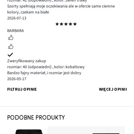
rozmiar: 42
(odpowiedni)
,
kolor: zieleń trawy
Szorty spełniają moje oczekiwania ale w ofercie same ciemne
kolory, czekam na białe
2026-07-13
Ocena
5
BARBARA
Zweryfikowany zakup
rozmiar: 40
(odpowiedni)
,
kolor: kobaltowy
Bardzo fajny materiał, i rozmiar jest dobry
2026-05-17
FILTRUJ OPINIE
WIĘCEJ OPINII
PODOBNE PRODUKTY