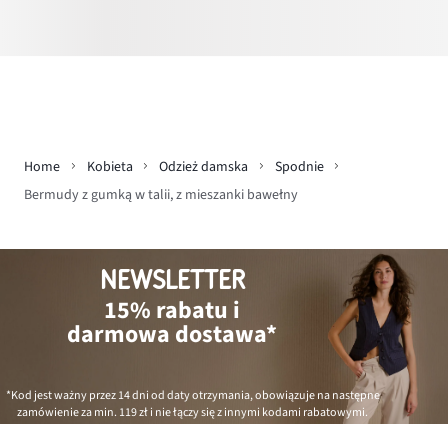
Home
Kobieta
Odzież damska
Spodnie
Bermudy z gumką w talii, z mieszanki bawełny
NEWSLETTER
15% rabatu i
darmowa dostawa*
*Kod jest ważny przez 14 dni od daty otrzymania, obowiązuje na następne
zamówienie za min.
119 zł
i nie łączy się z innymi kodami rabatowymi.