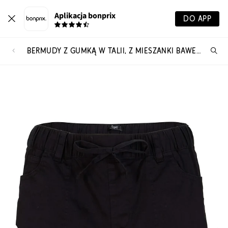
Aplikacja bonprix
DO APP
BERMUDY Z GUMKĄ W TALII, Z MIESZANKI BAWEŁNY
Szu
pr