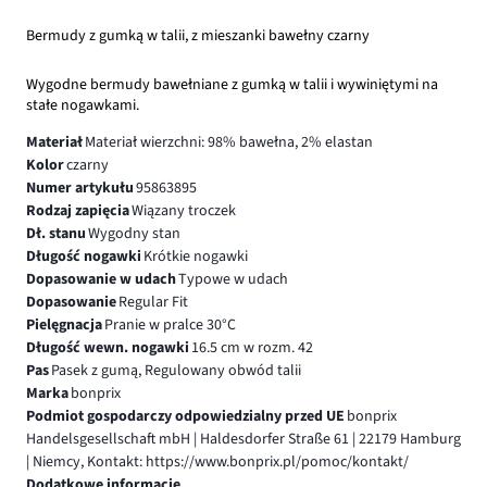
Bermudy z gumką w talii, z mieszanki bawełny czarny
Wygodne bermudy bawełniane z gumką w talii i wywiniętymi na
stałe nogawkami.
Materiał
Materiał wierzchni: 98% bawełna, 2% elastan
Kolor
czarny
Numer artykułu
95863895
Rodzaj zapięcia
Wiązany troczek
Dł. stanu
Wygodny stan
Długość nogawki
Krótkie nogawki
Dopasowanie w udach
Typowe w udach
Dopasowanie
Regular Fit
Pielęgnacja
Pranie w pralce 30°C
Długość wewn. nogawki
16.5 cm w rozm. 42
Pas
Pasek z gumą, Regulowany obwód talii
Marka
bonprix
Podmiot gospodarczy odpowiedzialny przed UE
bonprix
Handelsgesellschaft mbH | Haldesdorfer Straße 61 | 22179 Hamburg
| Niemcy, Kontakt: https://www.bonprix.pl/pomoc/kontakt/
Dodatkowe informacje