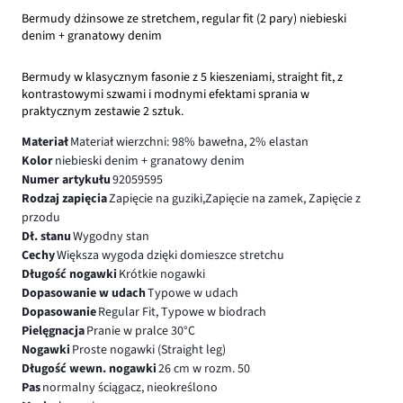
Bermudy dżinsowe ze stretchem, regular fit (2 pary) niebieski
denim + granatowy denim
Bermudy w klasycznym fasonie z 5 kieszeniami, straight fit, z
kontrastowymi szwami i modnymi efektami sprania w
praktycznym zestawie 2 sztuk.
Materiał
Materiał wierzchni: 98% bawełna, 2% elastan
Kolor
niebieski denim + granatowy denim
Numer artykułu
92059595
Rodzaj zapięcia
Zapięcie na guziki,Zapięcie na zamek, Zapięcie z
przodu
Dł. stanu
Wygodny stan
Cechy
Większa wygoda dzięki domieszce stretchu
Długość nogawki
Krótkie nogawki
Dopasowanie w udach
Typowe w udach
Dopasowanie
Regular Fit, Typowe w biodrach
Pielęgnacja
Pranie w pralce 30°C
Nogawki
Proste nogawki (Straight leg)
Długość wewn. nogawki
26 cm w rozm. 50
Pas
normalny ściągacz, nieokreślono