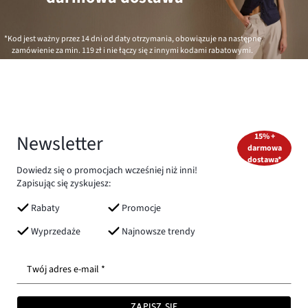
*Kod jest ważny przez 14 dni od daty otrzymania, obowiązuje na następne
zamówienie za min.
119 zł
i nie łączy się z innymi kodami rabatowymi.
Newsletter
15% +
darmowa
dostawa*
Dowiedz się o promocjach wcześniej niż inni!
Zapisując się zyskujesz:
Rabaty
Promocje
Wyprzedaże
Najnowsze trendy
Twój adres e-mail *
ZAPISZ SIĘ