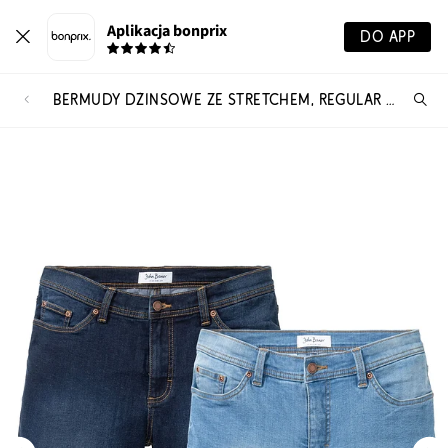
Aplikacja bonprix
DO APP
BERMUDY DŻINSOWE ZE STRETCHEM, REGULAR FIT (2 PARY)
Szu
pr