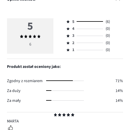
5
5
(6)
Ocena
4
(0)
5,
Ocena
ilość
3
(0)
Średnia
4,
Ocena
głosów
ocena
ilość
2
(0)
3,
6
Ocena
6.
5
głosów
ilość
1
(0)
2,
Ocena
0.
głosów
ilość
1,
0.
głosów
ilość
Produkt został oceniony jako:
0.
głosów
0.
Zgodny z rozmiarem
71%
Za duży
14%
Za mały
14%
Ocena
5
MARTA