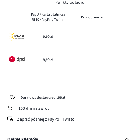
Punkty odbioru
PayU / Karta płatnicza
Przy odbiorze
BLIK / PayPo / Twisto
9,99 zł
-
9,99 zł
-
Darmowa dostawa od 199 zł
100 dni na zwrot
Zapłać później z PayPo | Twisto
Opinie klientów