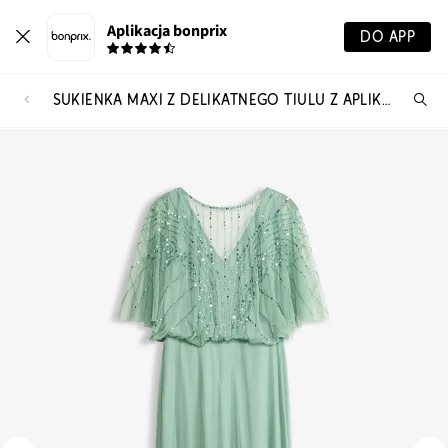
Aplikacja bonprix
DO APP
SUKIENKA MAXI Z DELIKATNEGO TIULU Z APLIKACJĄ Z CEKINAMI
Szu
pr