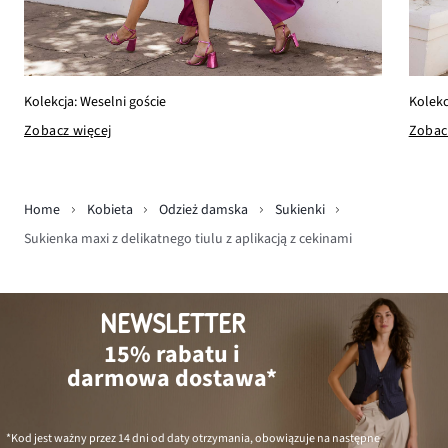
Kolekcja: Weselni goście
Kolekc
Zobacz więcej
Zobac
Home
Kobieta
Odzież damska
Sukienki
Sukienka maxi z delikatnego tiulu z aplikacją z cekinami
NEWSLETTER
15% rabatu i
darmowa dostawa*
*Kod jest ważny przez 14 dni od daty otrzymania, obowiązuje na następne