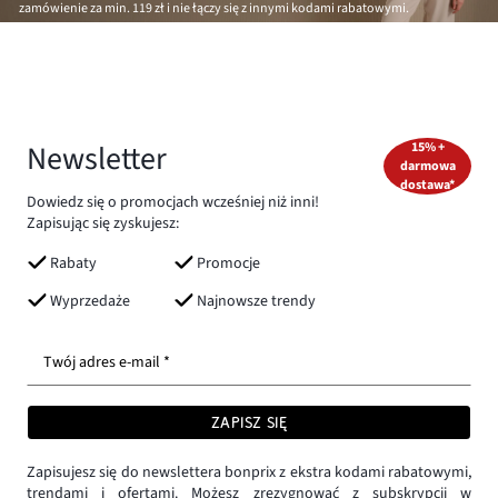
zamówienie za min.
119 zł
i nie łączy się z innymi kodami rabatowymi.
Newsletter
15% +
darmowa
dostawa*
Dowiedz się o promocjach wcześniej niż inni!
Zapisując się zyskujesz:
Rabaty
Promocje
Wyprzedaże
Najnowsze trendy
Twój adres e-mail *
ZAPISZ SIĘ
Zapisujesz się do newslettera bonprix z ekstra kodami rabatowymi,
trendami i ofertami. Możesz zrezygnować z subskrypcji w