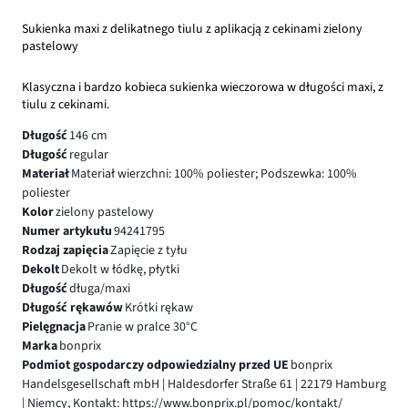
Sukienka maxi z delikatnego tiulu z aplikacją z cekinami zielony
pastelowy
Klasyczna i bardzo kobieca sukienka wieczorowa w długości maxi, z
tiulu z cekinami.
Długość
146 cm
Długość
regular
Materiał
Materiał wierzchni: 100% poliester; Podszewka: 100%
poliester
Kolor
zielony pastelowy
Numer artykułu
94241795
Rodzaj zapięcia
Zapięcie z tyłu
Dekolt
Dekolt w łódkę, płytki
Długość
długa/maxi
Długość rękawów
Krótki rękaw
Pielęgnacja
Pranie w pralce 30°C
Marka
bonprix
Podmiot gospodarczy odpowiedzialny przed UE
bonprix
Handelsgesellschaft mbH | Haldesdorfer Straße 61 | 22179 Hamburg
| Niemcy, Kontakt: https://www.bonprix.pl/pomoc/kontakt/