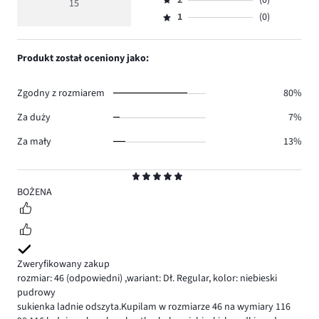
ilość
2
(0)
3,
15
Ocena
14.
5
głosów
ilość
1
(0)
2,
Ocena
0.
głosów
ilość
1,
1.
głosów
ilość
Produkt został oceniony jako:
0.
głosów
0.
Zgodny z rozmiarem
80%
Za duży
7%
Za mały
13%
Ocena
5
BOŻENA
Zweryfikowany zakup
rozmiar: 46
(odpowiedni)
,
wariant: Dł. Regular,
kolor: niebieski
pudrowy
sukienka ladnie odszyta.Kupilam w rozmiarze 46 na wymiary 116