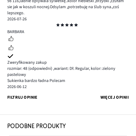
98 116,ladnie oplywala sylwetkę..kolor niebieski ,brzydki ,czułam
sie jak w koszuli nocnej.Odsylam ,potrzebuję na ślub syna.,coś
lepszego.
2026-07-26
Ocena
5
BARBARA
Zweryfikowany zakup
rozmiar: 48
(odpowiedni)
,
wariant: Dł. Regular,
kolor: zielony
pastelowy
Sukienka bardzo ładna Polecam
2026-06-12
FILTRUJ OPINIE
WIĘCEJ OPINII
PODOBNE PRODUKTY