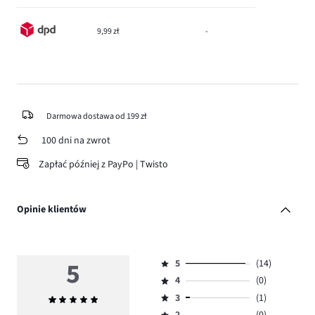
9,99 zł
-
Darmowa dostawa od 199 zł
100 dni na zwrot
Zapłać później z PayPo | Twisto
Opinie klientów
5
5
(14)
Ocena
4
(0)
5,
Ocena
ilość
3
(1)
Średnia
4,
Ocena
głosów
ocena