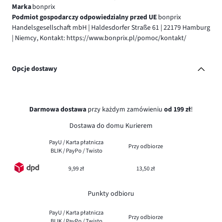
Marka
bonprix
Podmiot gospodarczy odpowiedzialny przed UE
bonprix
Handelsgesellschaft mbH | Haldesdorfer Straße 61 | 22179 Hamburg
| Niemcy, Kontakt: https://www.bonprix.pl/pomoc/kontakt/
Opcje dostawy
Darmowa dostawa
przy każdym zamówieniu
od 199 zł
!
Dostawa do domu Kurierem
PayU / Karta płatnicza
Przy odbiorze
BLIK / PayPo / Twisto
9,99 zł
13,50 zł
Punkty odbioru
PayU / Karta płatnicza
Przy odbiorze
BLIK / PayPo / Twisto