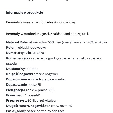
Informacje o produkcie
Bermudy z mieszanki lnu niebieski lodowcowy
Bermudy w modnej długości, z zakładkami poniżej talii.
Materiał
Materiał wierzchni: 55% Len (zweryfikowany), 45% wiskoza
Kolor
niebieski lodowcowy
Numer artykułu
95168781
Rodzaj zapięcia
Zapięcie na guziki,Zapięcie na zamek, Zapięcie z
przodu
Dł. stanu
Wysoki stan
Długość nogawki
Krótkie nogawki
Dopasowanie w udach
Szerokie w udach
Dopasowanie
Loose Fit
Pielęgnacja
Pranie w pralce 30°C
Fason
Fason "loose-fit"
Przezroczystość
Nieprześwitujący
Długość wewn. nogawki
34.5 cm w rozm. 42
Pas
Wygodny pasek,normalny ściągacz