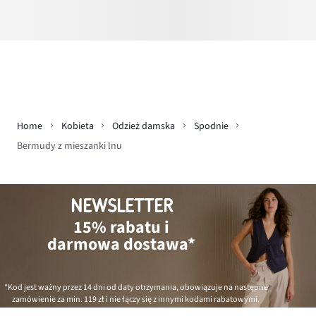
Home
Kobieta
Odzież damska
Spodnie
Bermudy z mieszanki lnu
NEWSLETTER
15% rabatu i
darmowa dostawa*
*Kod jest ważny przez 14 dni od daty otrzymania, obowiązuje na następne
zamówienie za min.
119 zł
i nie łączy się z innymi kodami rabatowymi.