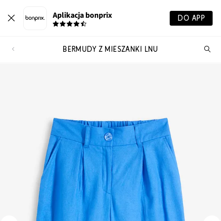
Aplikacja bonprix
DO APP
BERMUDY Z MIESZANKI LNU
Szu
pr