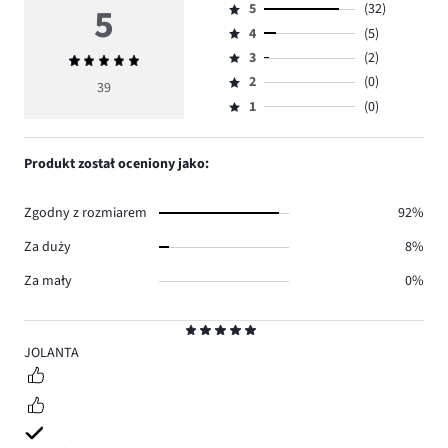
5
5
(32)
Ocena
4
(5)
5,
Ocena
ilość
3
(2)
Średnia
4,
Ocena
głosów
ocena
ilość
2
(0)
3,
39
Ocena
32.
5
głosów
ilość
1
(0)
2,
Ocena
5.
głosów
ilość
1,
2.
głosów
ilość
Produkt został oceniony jako:
0.
głosów
0.
Zgodny z rozmiarem
92%
Za duży
8%
Za mały
0%
Ocena
5
JOLANTA