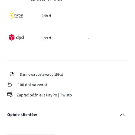
9,99 zł
-
9,99 zł
-
Darmowa dostawa od 199 zł
100 dni na zwrot
Zapłać później z PayPo | Twisto
Opinie klientów