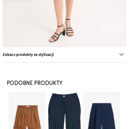
Zobacz produkty ze stylizacji
Sandały z paseczkami na wąskim obcasie
79,99 zł
PODOBNE PRODUKTY
DODAJ DO KOSZYKA
Bluzka z okrągłym dekoltem (5 szt.)
122,99 zł
DODAJ DO KOSZYKA