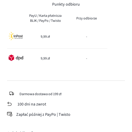
Punkty odbioru
PayU / Karta płatnicza
Przy odbiorze
BLIK / PayPo / Twisto
9,99 zł
-
9,99 zł
-
Darmowa dostawa od 199 zł
100 dni na zwrot
Zapłać później z PayPo | Twisto