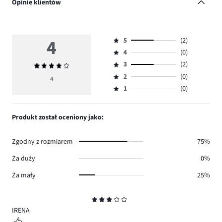
Opinie klientów
4
5
(2)
Ocena
4
(0)
5,
Ocena
ilość
3
(2)
Średnia
4,
Ocena
głosów
ocena
ilość
2
(0)
3,
4
Ocena
2.
4
głosów
ilość
1
(0)
2,
Ocena
0.
głosów
ilość
1,
2.
głosów
ilość
Produkt został oceniony jako:
0.
głosów
0.
Zgodny z rozmiarem
75%
Za duży
0%
Za mały
25%
Ocena
3
IRENA