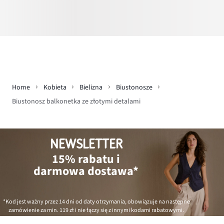
Home
Kobieta
Bielizna
Biustonosze
Biustonosz balkonetka ze złotymi detalami
NEWSLETTER
15% rabatu i
darmowa dostawa*
*Kod jest ważny przez 14 dni od daty otrzymania, obowiązuje na następne
zamówienie za min.
119 zł
i nie łączy się z innymi kodami rabatowymi.