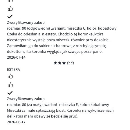
Zweryfikowany zakup
rozmiar: 90
(odpowiedni)
,
wariant: miseczka C,
kolor: kobaltowy
Czeka do odesłania, niestety. Chodzi o tę koronkę, która
nieestetycznie wystaje poza miseczki również przy dekolcie.
Zamówiłam go do sukienki chabrowej z rozchylającym się
dekoltem, i ta koronka wygląda jak szwące poszarpane.
2026-07-14
Ocena
3
ESTERA
Zweryfikowany zakup
rozmiar: 80
(za mały)
,
wariant: miseczka E,
kolor: kobaltowy
Miseczki za małe spłaszczają biust. Koronka na wykończeniach
delikatna mam obawy ze będzie się pruć.
2026-06-17