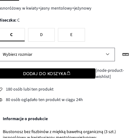
jasnoróżowy w kwiaty+jasny mentolowy+jeżynowy
Miseczka
:
C
C
D
E
Wybierz rozmiar
[node-product-
DODAJ DO KOSZYKA
wishlist]
180 osób lubi ten produkt
80 osób oglądało ten produkt w ciągu 24h
Informacje o produkcie
Biustonosz bez fiszbinów z miękką bawełną organiczną (3 szt.)
jasnoróżowy w kwiaty+jasny mentolowy+jeżynowy