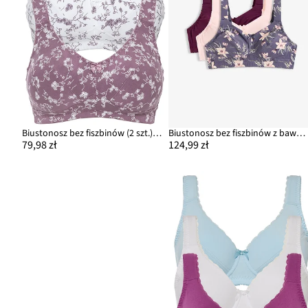
Biustonosz bez fiszbinów (2 szt.), bawełna organiczna
Biustonosz bez fiszbinów z bawełną organiczną (3 szt.)
79,98 zł
124,99 zł