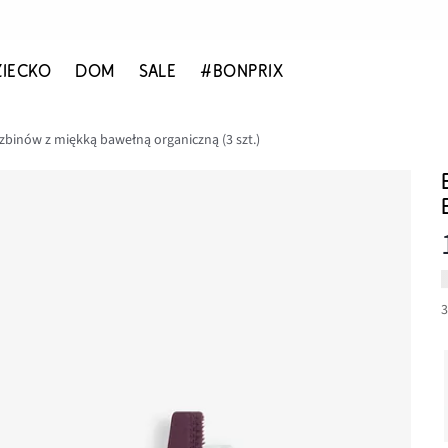
ZIECKO
DOM
SALE
#BONPRIX
szbinów z miękką bawełną organiczną (3 szt.)
3