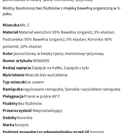
Modny biustonosz bez fiszbinów z miękką bawełną organiczną w 3-
paku.
Miseczka
Mis. C
Materiał
Materiał wierzchni: 95% Bawełna (organic), 5% elastan;
Podszewka: 95% Bawełna (organic), 5% elastan; Koronka: 90%
poliamid, 10% elastan
Kolor
jasnoróżowy w kwiaty+jasny mentolowy+jeżynowy
Numer artykułu
96566095
Rodzaj zapięcia
Zapięcie na haftki, Zapięcie z tyłu
Wyściełanie
Miseczki bez wyściełania
Typ miseczki
ze szwem
Ramiączka
regulowane ramiączka, Szerokie i wyściełane ramiączka
Pielęgnacja
Pranie w pralce 40°C
Fiszbiny
Bez fiszbinów
Przezroczystość
Nieprześwitujący
Ozdoby
Koronka
Marka
bonprix
Podmiot gospodarczy odpowiedzialny przed UE
bonprix