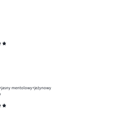
y+jasny mentolowy+jeżynowy
m