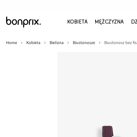
KOBIETA
MĘŻCZYZNA
D
Home
Kobieta
Bielizna
Biustonosze
Biustonosz bez fi