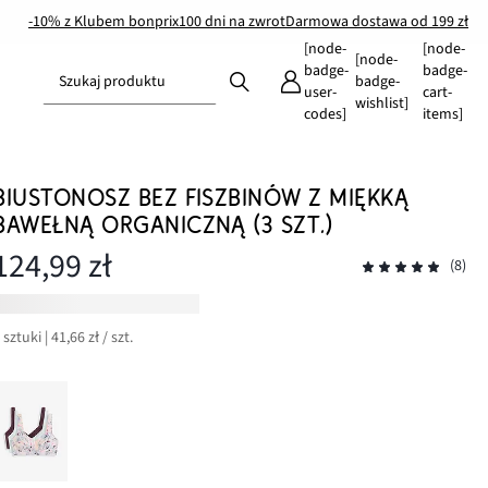
-10% z Klubem bonprix
100 dni na zwrot
Darmowa dostawa od 199 zł
[node-
[node-
[node-
badge-
badge-
Szukaj produktu
badge-
user-
cart-
wishlist]
codes]
items]
BIUSTONOSZ BEZ FISZBINÓW Z MIĘKKĄ
BAWEŁNĄ ORGANICZNĄ (3 SZT.)
124,99 zł
(8)
 sztuki | 41,66 zł / szt.