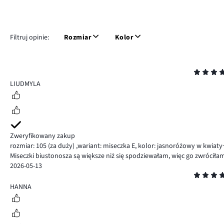
Filtruj opinie:
Rozmiar
Kolor
Ocena
5
LIUDMYLA
Zweryfikowany zakup
rozmiar: 105
(za duży)
,
wariant: miseczka E,
kolor: jasnoróżowy w kwiat
Miseczki biustonosza są większe niż się spodziewałam, więc go zwróciła
2026-05-13
Ocena
5
HANNA