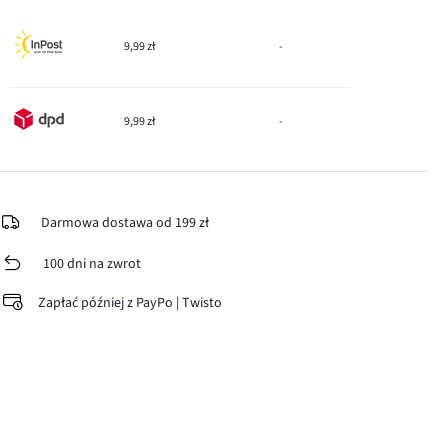
9,99 zł
-
9,99 zł
-
Darmowa dostawa od 199 zł
100 dni na zwrot
Zapłać później z PayPo | Twisto