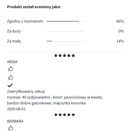
0.
głosów
ilość
Produkt został oceniony jako:
0.
głosów
0.
Zgodny z rozmiarem
86%
Za duży
0%
Za mały
14%
Ocena
5
IRENA
Zweryfikowany zakup
rozmiar: 40
(odpowiedni)
,
kolor: jasnoróżowy w kwiaty
bardzo dobre gatunkowo, mięciutka koronka
2026-08-01
Ocena
5
BARBARA