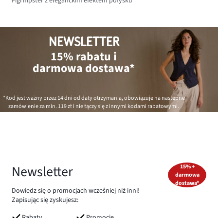
Figi hipster z eleganckim efektem połysku
NEWSLETTER
15% rabatu i
darmowa dostawa*
*Kod jest ważny przez 14 dni od daty otrzymania, obowiązuje na następne
zamówienie za min.
119 zł
i nie łączy się z innymi kodami rabatowymi.
Newsletter
15% +
darmowa
dostawa*
Dowiedz się o promocjach wcześniej niż inni!
Zapisując się zyskujesz:
Rabaty
Promocje