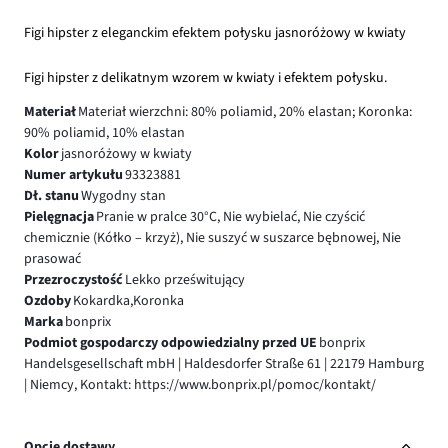
Figi hipster z eleganckim efektem połysku jasnoróżowy w kwiaty
Figi hipster z delikatnym wzorem w kwiaty i efektem połysku.
Materiał
Materiał wierzchni: 80% poliamid, 20% elastan; Koronka:
90% poliamid, 10% elastan
Kolor
jasnoróżowy w kwiaty
Numer artykułu
93323881
Dł. stanu
Wygodny stan
Pielęgnacja
Pranie w pralce 30°C, Nie wybielać, Nie czyścić
chemicznie (Kółko – krzyż), Nie suszyć w suszarce bębnowej, Nie
prasować
Przezroczystość
Lekko prześwitujący
Ozdoby
Kokardka,Koronka
Marka
bonprix
Podmiot gospodarczy odpowiedzialny przed UE
bonprix
Handelsgesellschaft mbH | Haldesdorfer Straße 61 | 22179 Hamburg
| Niemcy, Kontakt: https://www.bonprix.pl/pomoc/kontakt/
Opcje dostawy