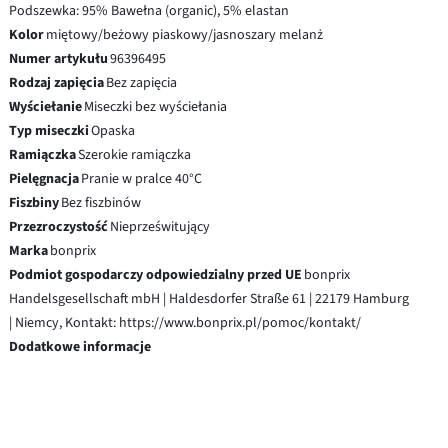
Podszewka: 95% Bawełna (organic), 5% elastan
Kolor
miętowy/beżowy piaskowy/jasnoszary melanż
Numer artykułu
96396495
Rodzaj zapięcia
Bez zapięcia
Wyściełanie
Miseczki bez wyściełania
Typ miseczki
Opaska
Ramiączka
Szerokie ramiączka
Pielęgnacja
Pranie w pralce 40°C
Fiszbiny
Bez fiszbinów
Przezroczystość
Nieprześwitujący
Marka
bonprix
Podmiot gospodarczy odpowiedzialny przed UE
bonprix
Handelsgesellschaft mbH | Haldesdorfer Straße 61 | 22179 Hamburg
| Niemcy, Kontakt: https://www.bonprix.pl/pomoc/kontakt/
Dodatkowe informacje