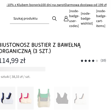
-10% z Klubem bonprix
100 dni na zwrot
Darmowa dostawa od 199 zł
[node-
[node-
[node-
badge-
badge-
Szukaj produktu
badge-
user-
cart-
wishlist]
codes]
items]
BIUSTONOSZ BUSTIER Z BAWEŁNĄ
ORGANICZNĄ (3 SZT.)
114,99 zł
(10)
 sztuki | 38,33 zł / szt.