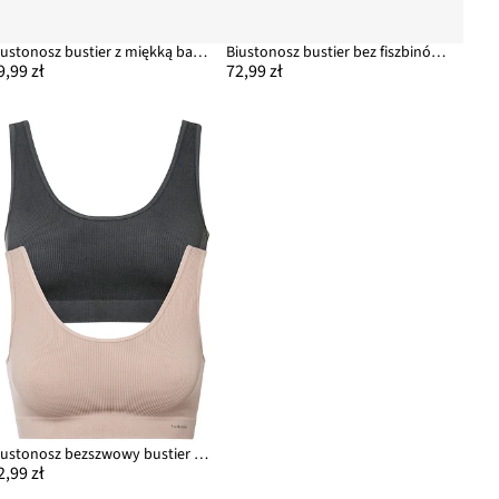
Biustonosz bustier z miękką bawełnianą podszewką
Biustonosz bustier bez fiszbinów, z kwiatową koronką
9,99 zł
72,99 zł
Biustonosz bezszwowy bustier Feel Comfort w prążek (2 szt.)
2,99 zł