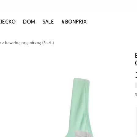
ZIECKO
DOM
SALE
#BONPRIX
 z bawełną organiczną (3 szt.)
3