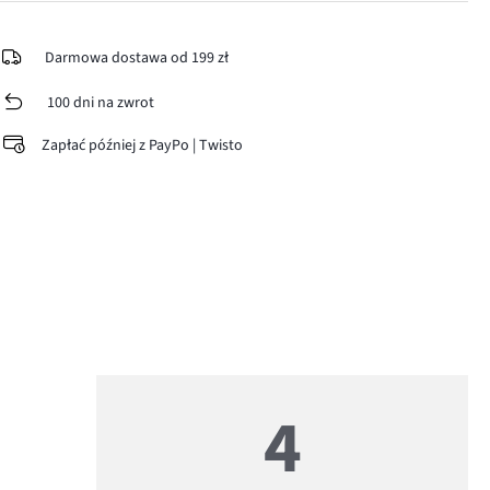
Darmowa dostawa od 199 zł
100 dni na zwrot
Zapłać później z PayPo | Twisto
4