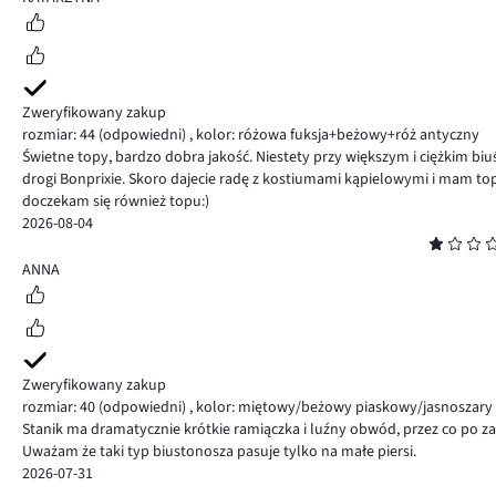
Zweryfikowany zakup
rozmiar: 44
(odpowiedni)
,
kolor: różowa fuksja+beżowy+róż antyczny
Świetne topy, bardzo dobra jakość. Niestety przy większym i ciężkim biuś
drogi Bonprixie. Skoro dajecie radę z kostiumami kąpielowymi i mam top o
doczekam się również topu:)
2026-08-04
Ocena
1
ANNA
Zweryfikowany zakup
rozmiar: 40
(odpowiedni)
,
kolor: miętowy/beżowy piaskowy/jasnoszary
Stanik ma dramatycznie krótkie ramiączka i luźny obwód, przez co po za
Uważam że taki typ biustonosza pasuje tylko na małe piersi.
2026-07-31