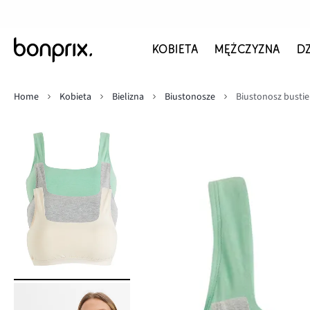
KOBIETA
MĘŻCZYZNA
D
Home
Kobieta
Bielizna
Biustonosze
Biustonosz bustier