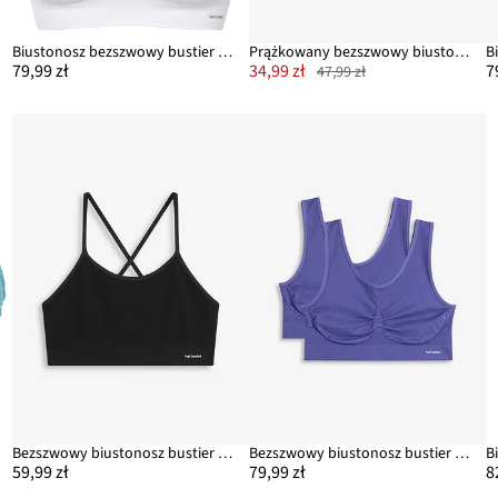
Biustonosz bezszwowy bustier Feel comfort (2 szt.)
Prążkowany bezszwowy biustonosz bustier z kolekcji Feel Comfort
79,99 zł
34,99 zł
7
47,99 zł
Bezszwowy biustonosz bustier z tyłem typu bokserka z kolekcji Feel Comfort
Bezszwowy biustonosz bustier z kolekcji Feel Comfort (2 szt.)
59,99 zł
79,99 zł
8