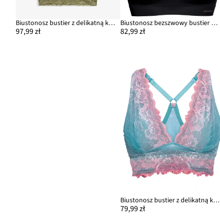
Biustonosz bustier z delikatną koronką (2 szt.)
Biustonosz bezszwowy bustier z kolekcji Feel Comfort (2 szt.)
97,99 zł
82,99 zł
Biustonosz bustier z delikatną koronką w cieniowanych kolorach
79,99 zł