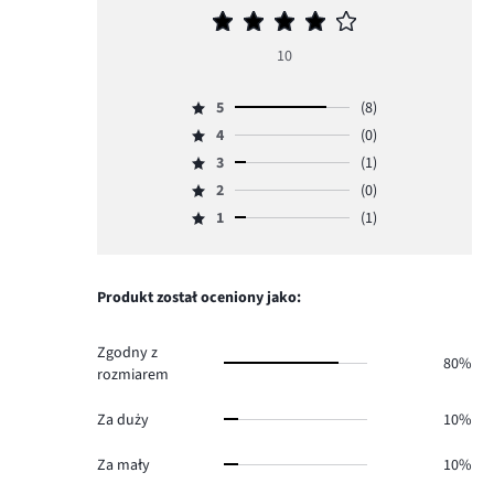
Średnia
ocena
10
4
5
(8)
Ocena
4
(0)
5,
Ocena
ilość
3
(1)
4,
Ocena
głosów
ilość
2
(0)
3,
Ocena
8.
głosów
ilość
1
(1)
2,
Ocena
0.
głosów
ilość
1,
1.
głosów
ilość
0.
głosów
Produkt został oceniony jako:
1.
Zgodny z
80%
rozmiarem
Za duży
10%
Za mały
10%