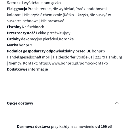
Szerokie i wyściełane ramiączka
Pielęgnacja
Pranie ręczne, Nie wybielać, Prać z podobnymi
kolorami, Nie czyścić chemicznie (Kółko – krzyż), Nie suszyć w
suszarce bębnowej, Nie prasować
Fiszbiny
Na fiszbinach
Przezroczystość
Lekko prześwitujący
Ozdoby
dekoracyjny pierścień,Koronka
Marka
bonprix
Podmiot gospodarczy odpowiedzialny przed UE
bonprix
Handelsgesellschaft mbH | Haldesdorfer Straße 61 | 22179 Hamburg
| Niemcy, Kontakt: https://www.bonprix.pl/pomoc/kontakt/
Dodatkowe informacje
Opcje dostawy
Darmowa dostawa
przy każdym zamówieniu
od 199 zł
!