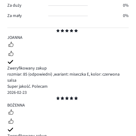
Za duży
0%
Za mały
0%
Ocena
5
JOANNA
Zweryfikowany zakup
rozmiar: 85
(odpowiedni)
,
wariant: miseczka E,
kolor: czerwona
salsa
Super jakość. Polecam
2026-02-23
Ocena
5
BOŻENNA
Zweryfikowany zakup