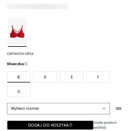
czerwona salsa
Miseczka
:
C
C
D
E
F
G
Wybierz rozmiar
[node-product-
DODAJ DO KOSZYKA
wishlist]