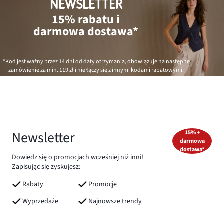
NEWSLETTER
15% rabatu i
darmowa dostawa*
*Kod jest ważny przez 14 dni od daty otrzymania, obowiązuje na następne
zamówienie za min.
119 zł
i nie łączy się z innymi kodami rabatowymi.
Newsletter
15% +
darmowa
dostawa*
Dowiedz się o promocjach wcześniej niż inni!
Zapisując się zyskujesz:
Rabaty
Promocje
Wyprzedaże
Najnowsze trendy