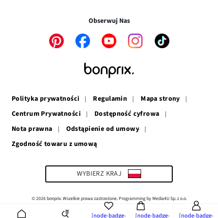
Transakcje i płatności są bezpieczne w połączeniu SSL.
oknie
się
w
nowym
w
nowym
oknie
Obserwuj Nas
nowym
oknie
oknie
Link
Link
Link
Link
Link
otwiera
otwiera
otwiera
otwiera
otwiera
się
się
się
się
się
w
w
w
w
w
nowym
nowym
nowym
nowym
nowym
oknie
oknie
oknie
oknie
oknie
Polityka prywatności
Regulamin
Mapa strony
Centrum Prywatności
Dostępność cyfrowa
Nota prawna
Odstąpienie od umowy
Zgodność towaru z umową
Link
otwiera
się
w
WYBIERZ KRAJ
nowym
oknie
© 2026 bonprix. Wszelkie prawa zastrzeżone. Programming by Media4U Sp. z o.o.
[node-badge-
[node-badge-
[node-badge-