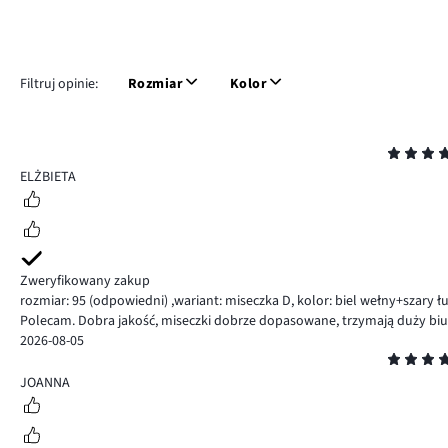
Filtruj opinie:
Rozmiar
Kolor
Ocena
5
ELŻBIETA
Zweryfikowany zakup
rozmiar: 95
(odpowiedni)
,
wariant: miseczka D,
kolor: biel wełny+szary 
Polecam. Dobra jakość, miseczki dobrze dopasowane, trzymają duży biu
2026-08-05
Ocena
5
JOANNA