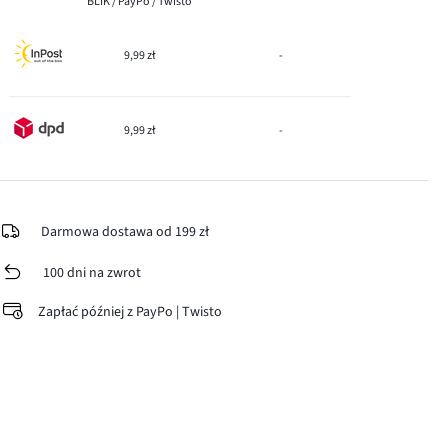
BLIK / PayPo / Twisto
9,99 zł
-
9,99 zł
-
Darmowa dostawa od 199 zł
100 dni na zwrot
Zapłać później z PayPo | Twisto