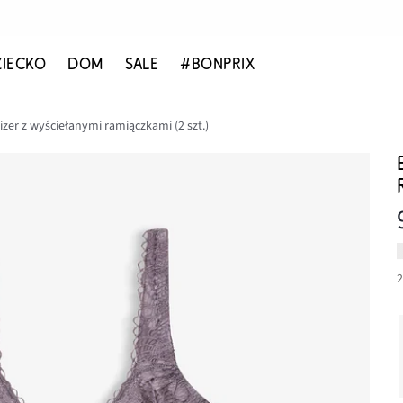
ZIECKO
DOM
SALE
#BONPRIX
zer z wyściełanymi ramiączkami (2 szt.)
2