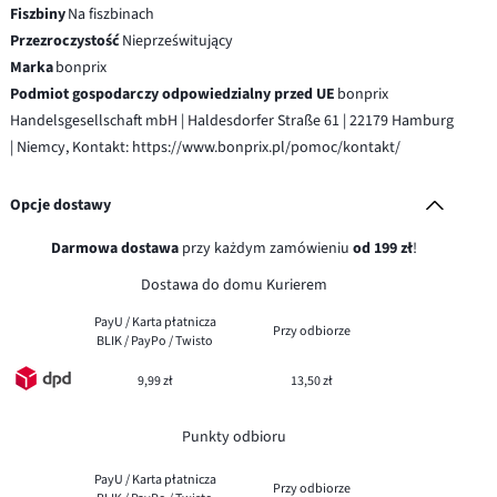
Fiszbiny
Na fiszbinach
Przezroczystość
Nieprześwitujący
Marka
bonprix
Podmiot gospodarczy odpowiedzialny przed UE
bonprix
Handelsgesellschaft mbH | Haldesdorfer Straße 61 | 22179 Hamburg
| Niemcy, Kontakt: https://www.bonprix.pl/pomoc/kontakt/
Opcje dostawy
Darmowa dostawa
przy każdym zamówieniu
od 199 zł
!
Dostawa do domu Kurierem
PayU / Karta płatnicza
Przy odbiorze
BLIK / PayPo / Twisto
9,99 zł
13,50 zł
Punkty odbioru
PayU / Karta płatnicza
Przy odbiorze