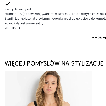
Zweryfikowany zakup
rozmiar: 100
(odpowiedni)
,
wariant: miseczka D,
kolor: biały+niebieskozi
Staniki ładne.Materiał przyjemny,koronka nie drapie.Kupione do komp
kolor.Biały jest uniwersalny.
2026-08-03
więcej o
WIĘCEJ POMYSŁÓW NA STYLIZACJE