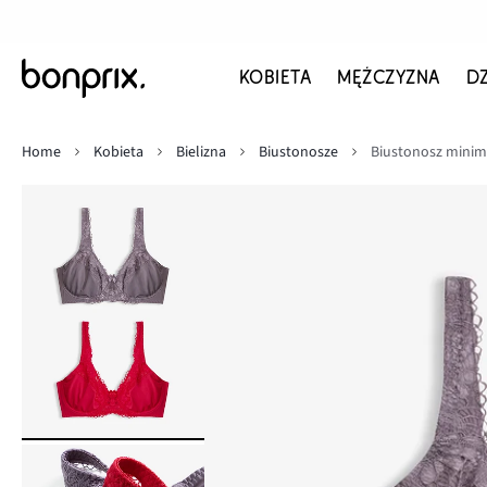
KOBIETA
MĘŻCZYZNA
D
Home
Kobieta
Bielizna
Biustonosze
Biustonosz minimi