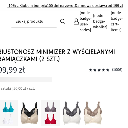
-10% z Klubem bonprix
100 dni na zwrot
Darmowa dostawa od 199 zł
[node-
[node-
[node-
badge-
badge-
Szukaj produktu
badge-
user-
cart-
wishlist]
codes]
items]
BIUSTONOSZ MINIMIZER Z WYŚCIEŁANYMI
RAMIĄCZKAMI (2 SZT.)
99,99 zł
(1006)
 sztuki | 50,00 zł / szt.