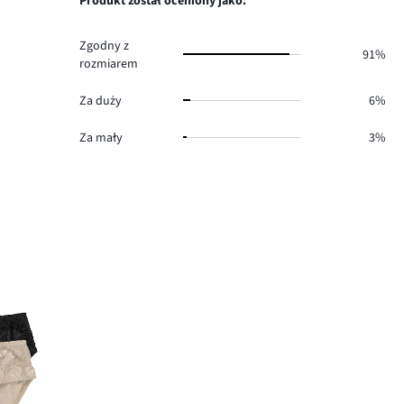
Produkt został oceniony jako:
8.
Zgodny z
91%
rozmiarem
Za duży
6%
Za mały
3%