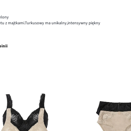
elony
letu z majtkami.Turkusowy ma unikalny,intensywny piękny
pinii