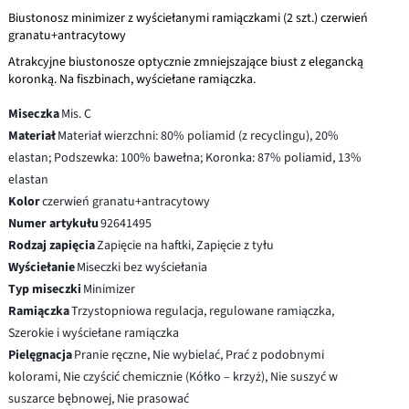
Biustonosz minimizer z wyściełanymi ramiączkami (2 szt.) czerwień
granatu+antracytowy
Atrakcyjne biustonosze optycznie zmniejszające biust z elegancką
koronką. Na fiszbinach, wyściełane ramiączka.
Miseczka
Mis. C
Materiał
Materiał wierzchni: 80% poliamid (z recyclingu), 20%
elastan; Podszewka: 100% bawełna; Koronka: 87% poliamid, 13%
elastan
Kolor
czerwień granatu+antracytowy
Numer artykułu
92641495
Rodzaj zapięcia
Zapięcie na haftki, Zapięcie z tyłu
Wyściełanie
Miseczki bez wyściełania
Typ miseczki
Minimizer
Ramiączka
Trzystopniowa regulacja, regulowane ramiączka,
Szerokie i wyściełane ramiączka
Pielęgnacja
Pranie ręczne, Nie wybielać, Prać z podobnymi
kolorami, Nie czyścić chemicznie (Kółko – krzyż), Nie suszyć w
suszarce bębnowej, Nie prasować