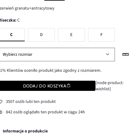
zerwień granatu+antracytowy
Miseczka
:
C
C
D
E
F
Wybierz rozmiar
1% Klientów oceniło produkt jako zgodny z rozmiarem.
[node-product-
DODAJ DO KOSZYKA
wishlist]
3507 osób lubi ten produkt
842 osób oglądało ten produkt w ciągu 24h
Informacje o produkcie