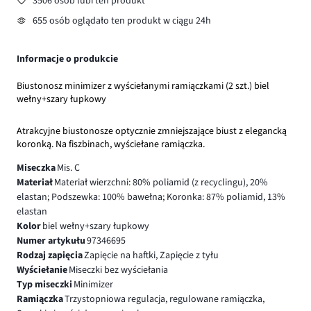
3506 osób lubi ten produkt
655 osób oglądało ten produkt w ciągu 24h
Informacje o produkcie
Biustonosz minimizer z wyściełanymi ramiączkami (2 szt.) biel
wełny+szary łupkowy
Atrakcyjne biustonosze optycznie zmniejszające biust z elegancką
koronką. Na fiszbinach, wyściełane ramiączka.
Miseczka
Mis. C
Materiał
Materiał wierzchni: 80% poliamid (z recyclingu), 20%
elastan; Podszewka: 100% bawełna; Koronka: 87% poliamid, 13%
elastan
Kolor
biel wełny+szary łupkowy
Numer artykułu
97346695
Rodzaj zapięcia
Zapięcie na haftki, Zapięcie z tyłu
Wyściełanie
Miseczki bez wyściełania
Typ miseczki
Minimizer
Ramiączka
Trzystopniowa regulacja, regulowane ramiączka,