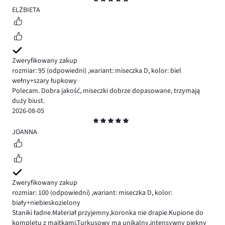
5
ELŻBIETA
Zweryfikowany zakup
rozmiar: 95
(odpowiedni)
,
wariant: miseczka D,
kolor: biel
wełny+szary łupkowy
Polecam. Dobra jakość, miseczki dobrze dopasowane, trzymają
duży biust.
2026-08-05
Ocena
5
JOANNA
Zweryfikowany zakup
rozmiar: 100
(odpowiedni)
,
wariant: miseczka D,
kolor:
biały+niebieskozielony
Staniki ładne.Materiał przyjemny,koronka nie drapie.Kupione do
kompletu z majtkami.Turkusowy ma unikalny,intensywny piękny