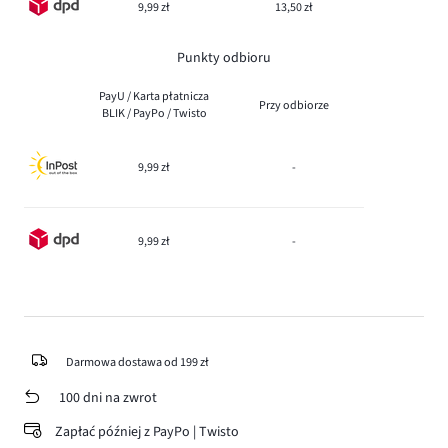
9,99 zł
13,50 zł
Punkty odbioru
PayU / Karta płatnicza
Przy odbiorze
BLIK / PayPo / Twisto
9,99 zł
-
9,99 zł
-
Darmowa dostawa od 199 zł
100 dni na zwrot
Zapłać później z PayPo | Twisto