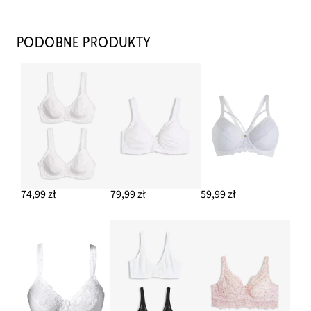
Biustonosz minimizer z wyściełanymi ramiączkami (2 szt.)
97,99 zł
PODOBNE PRODUKTY
DODAJ DO KOSZYKA
Figi maxi z koronką (2 pary)
67,99 zł
DODAJ DO KOSZYKA
74,99 zł
79,99 zł
59,99 zł