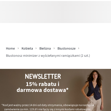
Home
Kobieta
Bielizna
Biustonosze
Biustonosz minimizer z wyściełanymi ramiączkami (2 szt.)
NEWSLETTER
15% rabatu i
darmowa dostawa*
*Kod jest ważny przez 14 dni od daty otrzymania, obowiązuje na następne
zamówienie za min.
119 zł
i nie łączy się z innymi kodami rabatowymi.