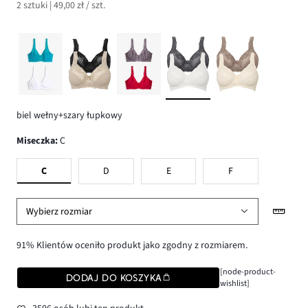
2 sztuki | 49,00 zł / szt.
biel wełny+szary łupkowy
Miseczka
:
C
C
D
E
F
Wybierz rozmiar
91% Klientów oceniło produkt jako zgodny z rozmiarem.
[node-product-
DODAJ DO KOSZYKA
wishlist]