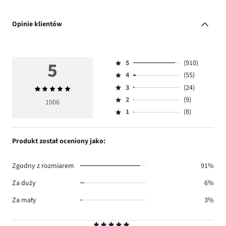
Opinie klientów
5
5
(910)
Ocena
4
(55)
5,
Ocena
ilość
3
(24)
Średnia
4,
Ocena
głosów
ocena
ilość
2
(9)
3,
1006
Ocena
910.
5
głosów
ilość
1
(8)
2,
Ocena
55.
głosów
ilość
1,
24.
głosów
ilość
Produkt został oceniony jako:
9.
głosów
8.
Zgodny z rozmiarem
91%
Za duży
6%
Za mały
3%
Ocena