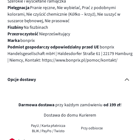
Szerokie i wyściełane ramiączka
Pielęgnacja
Pranie ręczne, Nie wybielać, Prać z podobnymi
kolorami, Nie czyścić chemicznie (Kółko – krzyż), Nie suszyć w
suszarce bębnowej, Nie prasować
Fiszbiny
Na fiszbinach
Przezroczystość
Nieprześwitujący
Marka
bonprix
Podmiot gospodarczy odpowiedzialny przed UE
bonprix
Handelsgesellschaft mbH | Haldesdorfer Straße 61 | 22179 Hamburg
| Niemcy, Kontakt: https://www.bonprix.pl/pomoc/kontakt/
Opcje dostawy
Darmowa dostawa
przy każdym zamówieniu
od 199 zł
!
Dostawa do domu Kurierem
PayU / Karta płatnicza
Przy odbiorze
BLIK / PayPo / Twisto