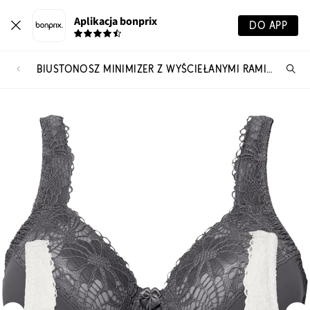
Aplikacja bonprix
DO APP
BIUSTONOSZ MINIMIZER Z WYŚCIEŁANYMI RAMIĄCZKAMI (2 SZT.)
Szu
pr