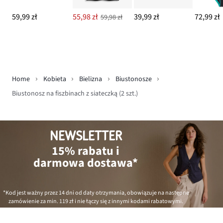
59,99 zł
55,98 zł
39,99 zł
72,99 zł
59,98 zł
Home
Kobieta
Bielizna
Biustonosze
Biustonosz na fiszbinach z siateczką (2 szt.)
NEWSLETTER
15% rabatu i
darmowa dostawa*
*Kod jest ważny przez 14 dni od daty otrzymania, obowiązuje na następne
zamówienie za min.
119 zł
i nie łączy się z innymi kodami rabatowymi.