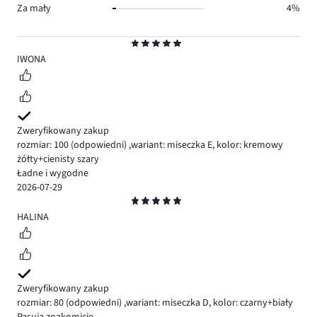
Za mały
4%
Ocena
5
IWONA
Zweryfikowany zakup
rozmiar: 100
(odpowiedni)
,
wariant: miseczka E,
kolor: kremowy
żółty+cienisty szary
Ładne i wygodne
2026-07-29
Ocena
5
HALINA
Zweryfikowany zakup
rozmiar: 80
(odpowiedni)
,
wariant: miseczka D,
kolor: czarny+biały
Pasują znakomicie