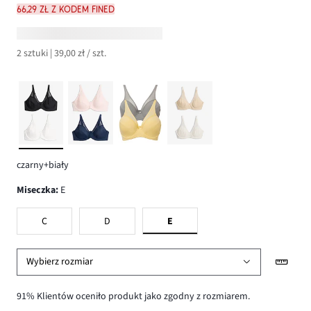
66,29 zł z kodem FINED
2 sztuki | 39,00 zł / szt.
czarny+biały
Miseczka
:
E
C
D
E
Wybierz rozmiar
91% Klientów oceniło produkt jako zgodny z rozmiarem.