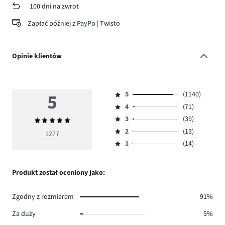
100 dni na zwrot
Zapłać później z PayPo | Twisto
Opinie klientów
5
5
(1140)
Ocena
4
(71)
5,
Ocena
ilość
3
(39)
Średnia
4,
Ocena
głosów
ocena
ilość
2
(13)
3,
1277
Ocena
1140.
5
głosów
ilość
1
(14)
2,
Ocena
71.
głosów
ilość
1,
39.
głosów
ilość
Produkt został oceniony jako:
13.
głosów
14.
Zgodny z rozmiarem
91%
Za duży
5%