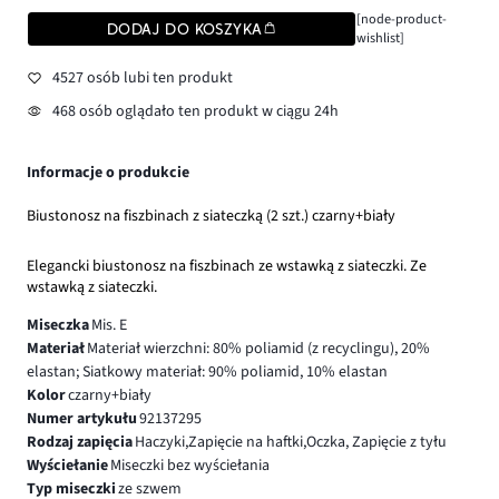
[node-product-
DODAJ DO KOSZYKA
wishlist]
4527 osób lubi ten produkt
468 osób oglądało ten produkt w ciągu 24h
Informacje o produkcie
Biustonosz na fiszbinach z siateczką (2 szt.) czarny+biały
Elegancki biustonosz na fiszbinach ze wstawką z siateczki. Ze
wstawką z siateczki.
Miseczka
Mis. E
Materiał
Materiał wierzchni: 80% poliamid (z recyclingu), 20%
elastan; Siatkowy materiał: 90% poliamid, 10% elastan
Kolor
czarny+biały
Numer artykułu
92137295
Rodzaj zapięcia
Haczyki,Zapięcie na haftki,Oczka, Zapięcie z tyłu
Wyściełanie
Miseczki bez wyściełania
Typ miseczki
ze szwem