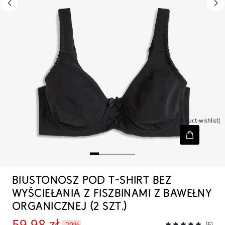
[node-product-wishlist]
BIUSTONOSZ POD T-SHIRT BEZ
WYŚCIEŁANIA Z FISZBINAMI Z BAWEŁNY
ORGANICZNEJ (2 SZT.)
59,98 zł
-20%
(6)