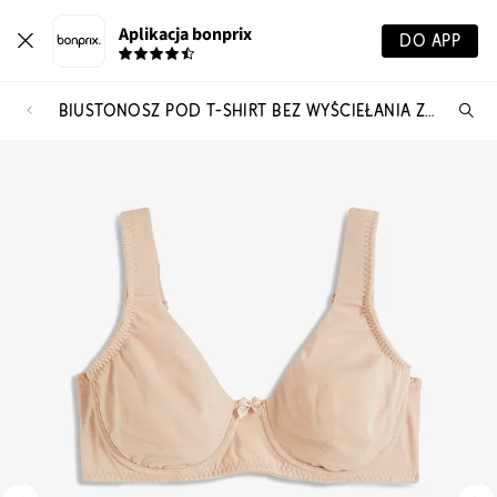
Aplikacja bonprix
DO APP
BIUSTONOSZ POD T-SHIRT BEZ WYŚCIEŁANIA Z FISZBINAMI Z BAWEŁNY ORGANICZNEJ (2 SZT.)
Szu
pr