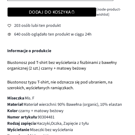
[node-product-
DODAJ DO KOSZYKA
wishlist]
203 osób lubi ten produkt
640 osób oglądało ten produkt w ciągu 24h
Informacje o produkcie
Biustonosz pod T-shirt bez wyściełania z fiszbinami z bawełny
organicznej (2 szt.) czarny + matowy beżowy
Biustonosz typu T-shirt, nie odznacza się pod ubraniem, na
szerokich, wyściełanych ramiączkach.
Miseczka
Mis. F
Materiał
Materiał wierzchni: 90% Bawełna (organic), 10% elastan
Kolor
czarny + matowy beżowy
Numer artykułu
90304481
Rodzaj zapięcia
Haczyki,Oczka, Zapięcie z tyłu
Wyściełanie
Miseczki bez wyściełania