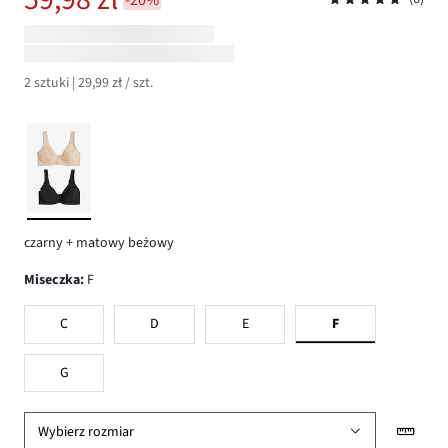
2 sztuki | 29,99 zł / szt.
czarny + matowy beżowy
Miseczka
:
F
C
D
E
F
G
Wybierz rozmiar