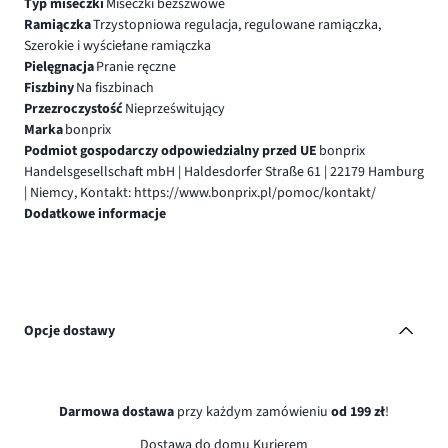
Typ miseczki
Miseczki bezszwowe
Ramiączka
Trzystopniowa regulacja, regulowane ramiączka,
Szerokie i wyściełane ramiączka
Pielęgnacja
Pranie ręczne
Fiszbiny
Na fiszbinach
Przezroczystość
Nieprześwitujący
Marka
bonprix
Podmiot gospodarczy odpowiedzialny przed UE
bonprix
Handelsgesellschaft mbH | Haldesdorfer Straße 61 | 22179 Hamburg
| Niemcy, Kontakt: https://www.bonprix.pl/pomoc/kontakt/
Dodatkowe informacje
Opcje dostawy
Darmowa dostawa
przy każdym zamówieniu
od 199 zł
!
Dostawa do domu Kurierem