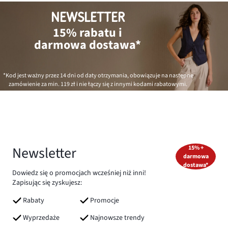
NEWSLETTER
15% rabatu i
darmowa dostawa*
*Kod jest ważny przez 14 dni od daty otrzymania, obowiązuje na następne
zamówienie za min.
119 zł
i nie łączy się z innymi kodami rabatowymi.
Newsletter
15% +
darmowa
dostawa*
Dowiedz się o promocjach wcześniej niż inni!
Zapisując się zyskujesz:
Rabaty
Promocje
Wyprzedaże
Najnowsze trendy