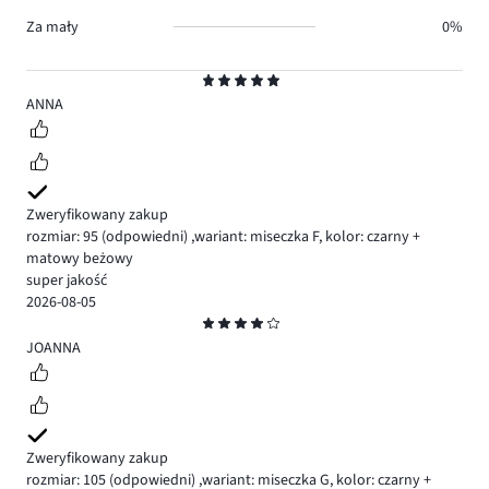
Za mały
0%
Ocena
5
ANNA
Zweryfikowany zakup
rozmiar: 95
(odpowiedni)
,
wariant: miseczka F,
kolor: czarny +
matowy beżowy
super jakość
2026-08-05
Ocena
4
JOANNA
Zweryfikowany zakup
rozmiar: 105
(odpowiedni)
,
wariant: miseczka G,
kolor: czarny +