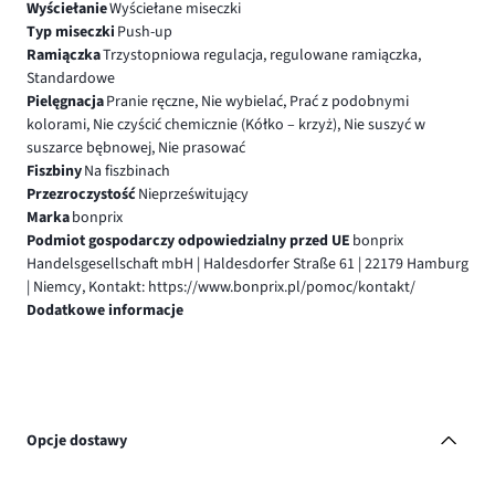
Wyściełanie
Wyściełane miseczki
Typ miseczki
Push-up
Ramiączka
Trzystopniowa regulacja, regulowane ramiączka,
Standardowe
Pielęgnacja
Pranie ręczne, Nie wybielać, Prać z podobnymi
kolorami, Nie czyścić chemicznie (Kółko – krzyż), Nie suszyć w
suszarce bębnowej, Nie prasować
Fiszbiny
Na fiszbinach
Przezroczystość
Nieprześwitujący
Marka
bonprix
Podmiot gospodarczy odpowiedzialny przed UE
bonprix
Handelsgesellschaft mbH | Haldesdorfer Straße 61 | 22179 Hamburg
| Niemcy, Kontakt: https://www.bonprix.pl/pomoc/kontakt/
Dodatkowe informacje
Opcje dostawy