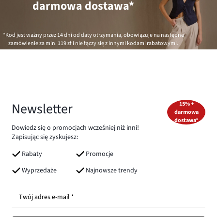
darmowa dostawa*
*Kod jest ważny przez 14 dni od daty otrzymania, obowiązuje na następne
zamówienie za min.
119 zł
i nie łączy się z innymi kodami rabatowymi.
Newsletter
15% +
darmowa
dostawa*
Dowiedz się o promocjach wcześniej niż inni!
Zapisując się zyskujesz:
Rabaty
Promocje
Wyprzedaże
Najnowsze trendy
Twój adres e-mail *