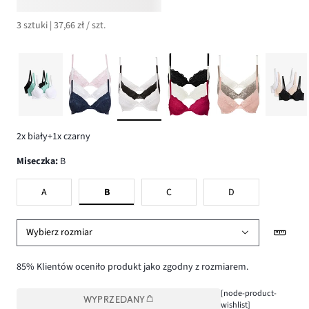
3 sztuki | 37,66 zł / szt.
2x biały+1x czarny
Miseczka
:
B
A
B
C
D
Wybierz rozmiar
85% Klientów oceniło produkt jako zgodny z rozmiarem.
[node-product-
WYPRZEDANY
wishlist]