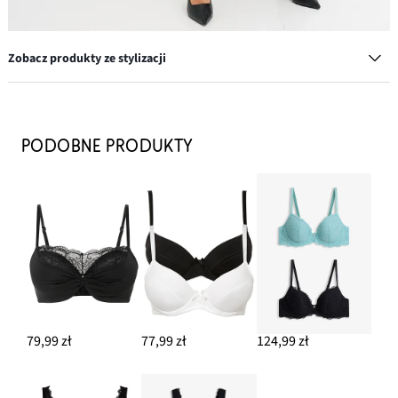
Zobacz produkty ze stylizacji
Kolczyki kółka z mosiądzu
97,99 zł
PODOBNE PRODUKTY
DODAJ DO KOSZYKA
Biustonosz push up z delikatną koronką (3 szt.)
117,99 zł
DODAJ DO KOSZYKA
Koronkowe stringi z wysoką talią
42,99 zł
79,99 zł
77,99 zł
124,99 zł
DODAJ DO KOSZYKA