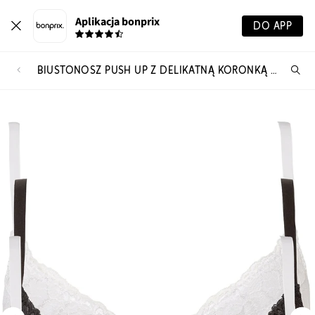
Aplikacja bonprix
DO APP
BIUSTONOSZ PUSH UP Z DELIKATNĄ KORONKĄ (3 SZT.)
Szu
pr