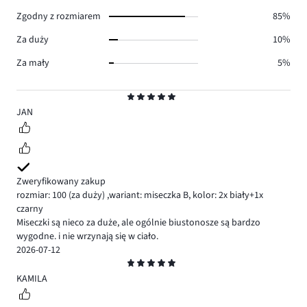
7.
Zgodny z rozmiarem
85%
Za duży
10%
Za mały
5%
Ocena
5
JAN
Zweryfikowany zakup
rozmiar: 100
(za duży)
,
wariant: miseczka B,
kolor: 2x biały+1x
czarny
Miseczki są nieco za duże, ale ogólnie biustonosze są bardzo
wygodne. i nie wrzynają się w ciało.
2026-07-12
Ocena
5
KAMILA