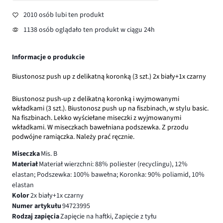
2010 osób lubi ten produkt
1138 osób oglądało ten produkt w ciągu 24h
Informacje o produkcie
Biustonosz push up z delikatną koronką (3 szt.) 2x biały+1x czarny
Biustonosz push-up z delikatną koronką i wyjmowanymi
wkładkami (3 szt.). Biustonosz push up na fiszbinach, w stylu basic.
Na fiszbinach. Lekko wyściełane miseczki z wyjmowanymi
wkładkami. W miseczkach bawełniana podszewka. Z przodu
podwójne ramiączka. Należy prać ręcznie.
Miseczka
Mis. B
Materiał
Materiał wierzchni: 88% poliester (recyclingu), 12%
elastan; Podszewka: 100% bawełna; Koronka: 90% poliamid, 10%
elastan
Kolor
2x biały+1x czarny
Numer artykułu
94723995
Rodzaj zapięcia
Zapięcie na haftki, Zapięcie z tyłu