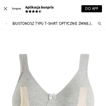
Aplikacja bonprix
DO APP
BIUSTONOSZ TYPU T-SHIRT OPTYCZNIE ZMNIEJSZAJĄCY BIUST, BEZ FISZBINÓW, Z BAWEŁNĄ ORGANICZNĄ (2 SZT.)
Szu
pr