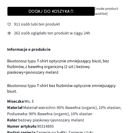
[node-product-
DODAJ DO KOSZYKA
wishlist]
911 osób lubi ten produkt
262 osób oglądało ten produkt w ciągu 24h
Informacje o produkcie
Biustonosz typu T-shirt optycznie zmniejszający biust, bez
fiszbinów, z bawełną organiczną (2 szt.) beżowy
piaskowy+jasnoszary melanż
Biustonosz typu T-shirt bez fiszbinów optycznie zmniejszający
biust.
Miseczka
Mis. E
Materiał
Materiał wierzchni: 90% Bawełna (organic), 10% elastan;
Podszewka: 90% Bawełna (organic), 10% elastan
Kolor
beżowy piaskowy+jasnoszary melanż
Numer artykułu
90314895
Rodzaj zapięcia
Zapięcie na haftki, Zapięcie z tyłu