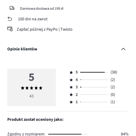
Darmowa dostawa od 199 zł
100 dni na zwrot
Zapłać później z PayPo | Twisto
Opinie klientów
5
5
(38)
Ocena
4
(2)
5,
Ocena
ilość
3
(2)
Średnia
4,
Ocena
głosów
ocena
ilość
2
(0)
3,
43
Ocena
38.
5
głosów
ilość
1
(1)
2,
Ocena
2.
głosów
ilość
1,
2.
głosów
ilość
Produkt został oceniony jako:
0.
głosów
1.
Zgodny z rozmiarem
84%