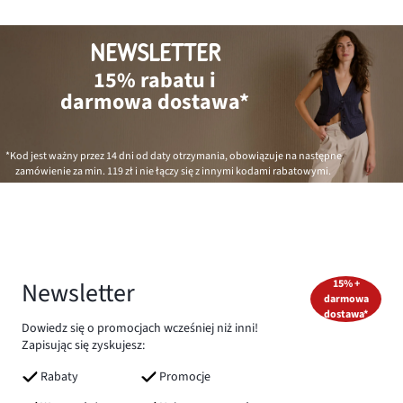
NEWSLETTER
15% rabatu i
darmowa dostawa*
*Kod jest ważny przez 14 dni od daty otrzymania, obowiązuje na następne
zamówienie za min.
119 zł
i nie łączy się z innymi kodami rabatowymi.
Newsletter
15% +
darmowa
dostawa*
Dowiedz się o promocjach wcześniej niż inni!
Zapisując się zyskujesz:
Rabaty
Promocje