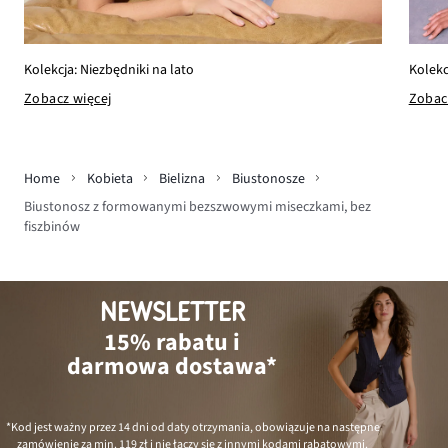
Kolekc
Kolekcja: Niezbędniki na lato
Zobac
Zobacz więcej
Home
Kobieta
Bielizna
Biustonosze
Biustonosz z formowanymi bezszwowymi miseczkami, bez
fiszbinów
NEWSLETTER
15% rabatu i
darmowa dostawa*
*Kod jest ważny przez 14 dni od daty otrzymania, obowiązuje na następne
zamówienie za min.
119 zł
i nie łączy się z innymi kodami rabatowymi.