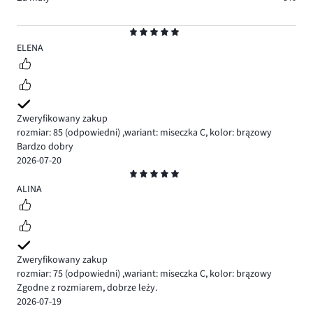
Ocena
5
ELENA
Zweryfikowany zakup
rozmiar: 85
(odpowiedni)
,
wariant: miseczka C,
kolor: brązowy
Bardzo dobry
2026-07-20
Ocena
5
ALINA
Zweryfikowany zakup
rozmiar: 75
(odpowiedni)
,
wariant: miseczka C,
kolor: brązowy
Zgodne z rozmiarem, dobrze leży.
2026-07-19