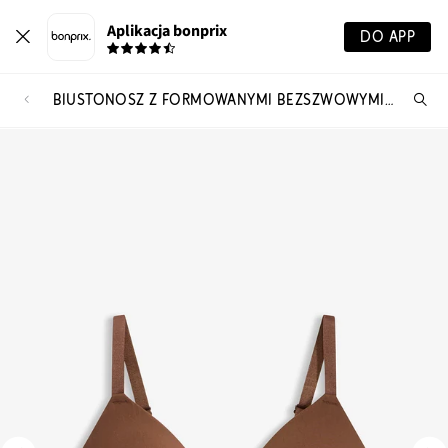
Aplikacja bonprix
DO APP
BIUSTONOSZ Z FORMOWANYMI BEZSZWOWYMI MISECZKAMI, BEZ FISZBINÓW
Szu
pr