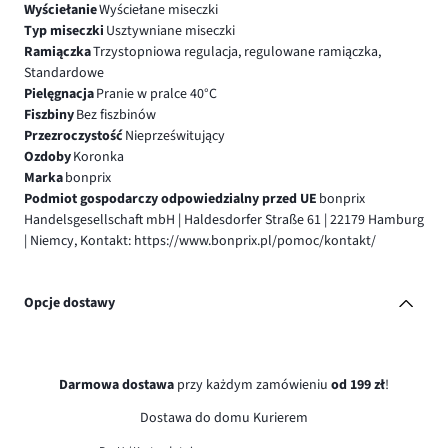
Wyściełanie
Wyściełane miseczki
Typ miseczki
Usztywniane miseczki
Ramiączka
Trzystopniowa regulacja, regulowane ramiączka,
Standardowe
Pielęgnacja
Pranie w pralce 40°C
Fiszbiny
Bez fiszbinów
Przezroczystość
Nieprześwitujący
Ozdoby
Koronka
Marka
bonprix
Podmiot gospodarczy odpowiedzialny przed UE
bonprix
Handelsgesellschaft mbH | Haldesdorfer Straße 61 | 22179 Hamburg
| Niemcy, Kontakt: https://www.bonprix.pl/pomoc/kontakt/
Opcje dostawy
Darmowa dostawa
przy każdym zamówieniu
od 199 zł
!
Dostawa do domu Kurierem