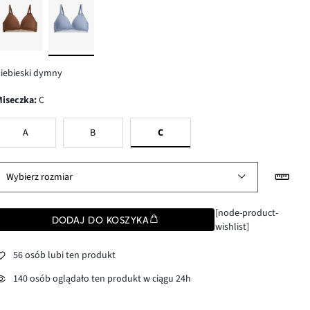
iebieski dymny
Miseczka
:
C
A
B
C
Wybierz rozmiar
[node-product-
DODAJ DO KOSZYKA
wishlist]
56 osób lubi ten produkt
140 osób oglądało ten produkt w ciągu 24h