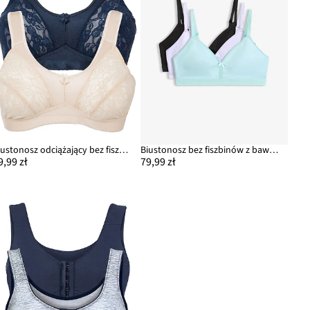
Biustonosz odciążający bez fiszbinów z wyściełanymi ramiączkami (2 szt.)
Biustonosz bez fiszbinów z bawełny organicznej (3 szt.)
9,99 zł
79,99 zł