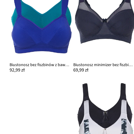
Biustonosz bez fiszbinów z bawełną organiczną (2 szt.)
Biustonosz minimizer bez fiszbinów z wyściełanymi ramiączkami
92,99 zł
69,99 zł