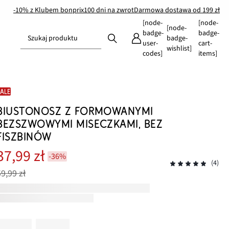
-10% z Klubem bonprix
100 dni na zwrot
Darmowa dostawa od 199 zł
[node-
[node-
[node-
badge-
badge-
Szukaj produktu
badge-
user-
cart-
wishlist]
codes]
items]
SALE
BIUSTONOSZ Z FORMOWANYMI
BEZSZWOWYMI MISECZKAMI, BEZ
FISZBINÓW
37,99 zł
-36%
(4)
59,99 zł