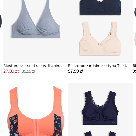
Biustonosz braletka bez fiszbinów, z bawełny organicznej
Biustonosz minimizer typu T-shirt bez fiszbinów z bawełną organiczną (2 szt.)
27,99 zł
97,99 zł
9
39,99 zł