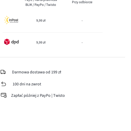
Przy odbiorze
BLIK / PayPo / Twisto
9,99 zł
-
9,99 zł
-
Darmowa dostawa od 199 zł
100 dni na zwrot
Zapłać później z PayPo | Twisto