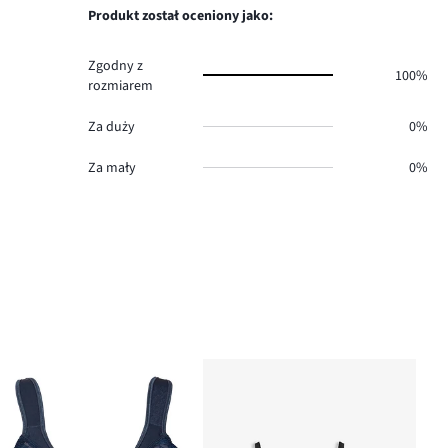
0.
głosów
Produkt został oceniony jako:
0.
Zgodny z
100%
rozmiarem
Za duży
0%
Za mały
0%