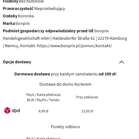
Fiszbiny
Bez fiszbinów
Przezroczystość
Nieprześwitujący
Ozdoby
Koronka
Marka
bonprix
Podmiot gospodarczy odpowiedzialny przed UE
bonprix
Handelsgesellschaft mbH | Haldesdorfer Straße 61 | 22179 Hamburg
| Niemcy, Kontakt: https://www.bonprix.pl/pomoc/kontakt/
Opcje dostawy
Darmowa dostawa
przy każdym zamówieniu
od 199 zł
!
Dostawa do domu Kurierem
PayU / Karta płatnicza
Przy odbiorze
BLIK / PayPo / Twisto
9,99 zł
13,50 zł
Punkty odbioru
PayU / Karta płatnicza