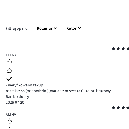
Filtruj opinie:
Rozmiar
Kolor
Ocena
5
ELENA
Zweryfikowany zakup
rozmiar: 85
(odpowiedni)
,
wariant: miseczka C,
kolor: brązowy
Bardzo dobry
2026-07-20
Ocena
5
ALINA