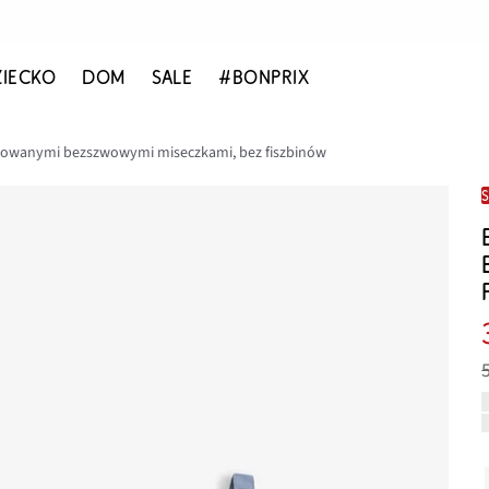
ZIECKO
DOM
SALE
#BONPRIX
mowanymi bezszwowymi miseczkami, bez fiszbinów