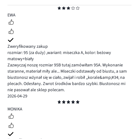
Ocena
3
EWA
Zweryfikowany zakup
rozmiar: 95
(za duży)
,
wariant: miseczka A,
kolor: beżowy
matowy+biały
Zazwyczaj noszę rozmiar 95B tutaj zamówiłam 95A. Wykonanie
staranne, materiał miły ale... Miseczki odstawały od biustu, a sam
biustonosz wżynał się w ciało, zwijał i robił ,,korale&amp;#34; na
plecach. Odesłany. Zwrot środków bardzo szybki. Biustonosz mi
nie pasował ale sklep polecam.
2026-04-29
Ocena
5
MONIKA