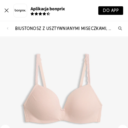
Aplikacja bonprix
DO APP
BIUSTONOSZ Z USZTYWNIANYMI MISECZKAMI, BEZ FISZBINÓW, Z BAWEŁNY ORGANICZNEJ (2 SZT.)
Szu
pr