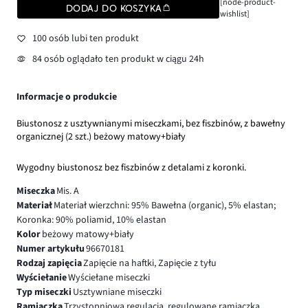
[node-product-
DODAJ DO KOSZYKA
wishlist]
100 osób lubi ten produkt
84 osób oglądało ten produkt w ciągu 24h
Informacje o produkcie
Biustonosz z usztywnianymi miseczkami, bez fiszbinów, z bawełny
organicznej (2 szt.) beżowy matowy+biały
Wygodny biustonosz bez fiszbinów z detalami z koronki.
Miseczka
Mis. A
Materiał
Materiał wierzchni: 95% Bawełna (organic), 5% elastan;
Koronka: 90% poliamid, 10% elastan
Kolor
beżowy matowy+biały
Numer artykułu
96670181
Rodzaj zapięcia
Zapięcie na haftki, Zapięcie z tyłu
Wyściełanie
Wyściełane miseczki
Typ miseczki
Usztywniane miseczki
Ramiączka
Trzystopniowa regulacja, regulowane ramiączka,