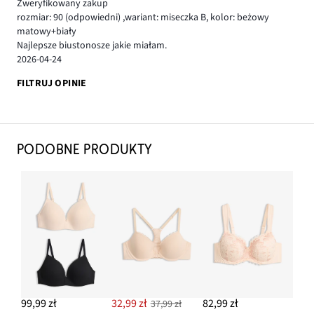
Zweryfikowany zakup
rozmiar: 90
(odpowiedni)
,
wariant: miseczka B,
kolor: beżowy
matowy+biały
Najlepsze biustonosze jakie miałam.
2026-04-24
FILTRUJ OPINIE
PODOBNE PRODUKTY
99,99 zł
32,99 zł
82,99 zł
37,99 zł