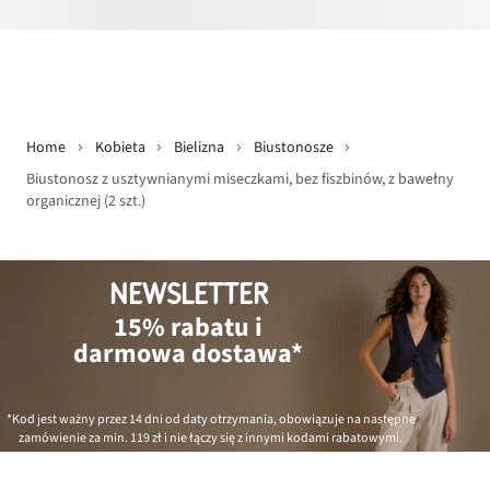
Home
Kobieta
Bielizna
Biustonosze
Biustonosz z usztywnianymi miseczkami, bez fiszbinów, z bawełny
organicznej (2 szt.)
NEWSLETTER
15% rabatu i
darmowa dostawa*
*Kod jest ważny przez 14 dni od daty otrzymania, obowiązuje na następne
zamówienie za min.
119 zł
i nie łączy się z innymi kodami rabatowymi.