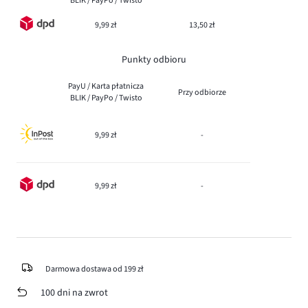
BLIK / PayPo / Twisto
9,99 zł
13,50 zł
Punkty odbioru
PayU / Karta płatnicza
Przy odbiorze
BLIK / PayPo / Twisto
9,99 zł
-
9,99 zł
-
Darmowa dostawa od 199 zł
100 dni na zwrot