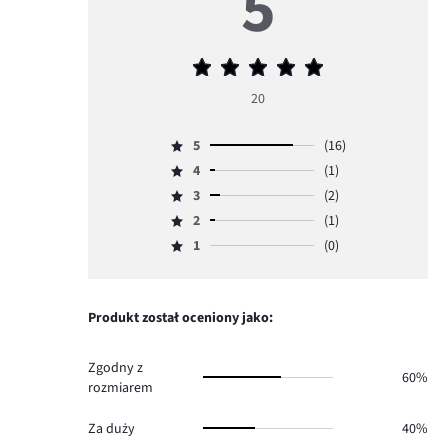
5
Średnia
ocena
20
5
5
(16)
Ocena
4
(1)
5,
Ocena
ilość
3
(2)
4,
Ocena
głosów
ilość
2
(1)
3,
Ocena
16.
głosów
ilość
1
(0)
2,
Ocena
1.
głosów
ilość
1,
2.
głosów
ilość
1.
głosów
Produkt został oceniony jako:
0.
Zgodny z
60%
rozmiarem
Za duży
40%