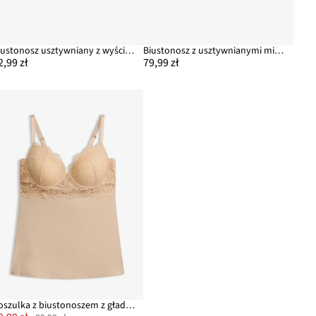
Biustonosz usztywniany z wyściełanymi ramiączkami
Biustonosz z usztywnianymi miseczkami i wyściełanymi ramiączkami
2,99 zł
79,99 zł
Koszulka z biustonoszem z gładkiej mikrofibry