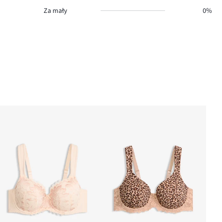
Za mały
0%