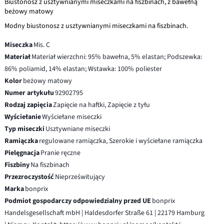
Biustonosz z usztywnianymi miseczkami na fiszbinach, z bawełną
beżowy matowy
Modny biustonosz z usztywnianymi miseczkami na fiszbinach.
Miseczka
Mis. C
Materiał
Materiał wierzchni: 95% bawełna, 5% elastan; Podszewka:
86% poliamid, 14% elastan; Wstawka: 100% poliester
Kolor
beżowy matowy
Numer artykułu
92902795
Rodzaj zapięcia
Zapięcie na haftki, Zapięcie z tyłu
Wyściełanie
Wyściełane miseczki
Typ miseczki
Usztywniane miseczki
Ramiączka
regulowane ramiączka, Szerokie i wyściełane ramiączka
Pielęgnacja
Pranie ręczne
Fiszbiny
Na fiszbinach
Przezroczystość
Nieprześwitujący
Marka
bonprix
Podmiot gospodarczy odpowiedzialny przed UE
bonprix
Handelsgesellschaft mbH | Haldesdorfer Straße 61 | 22179 Hamburg