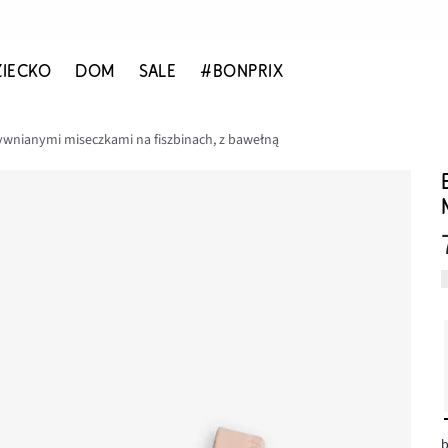
ZIECKO
DOM
SALE
#BONPRIX
ywnianymi miseczkami na fiszbinach, z bawełną