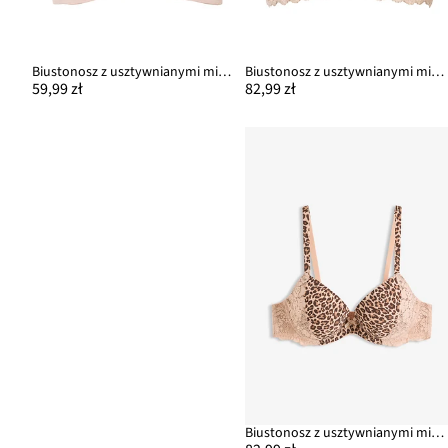
Biustonosz z usztywnianymi miseczkami na fiszbinach
Biustonosz z usztywnianymi miseczkami i wyściełanymi ramiączkami
59,99 zł
82,99 zł
Biustonosz z usztywnianymi miseczkami, w panterkę