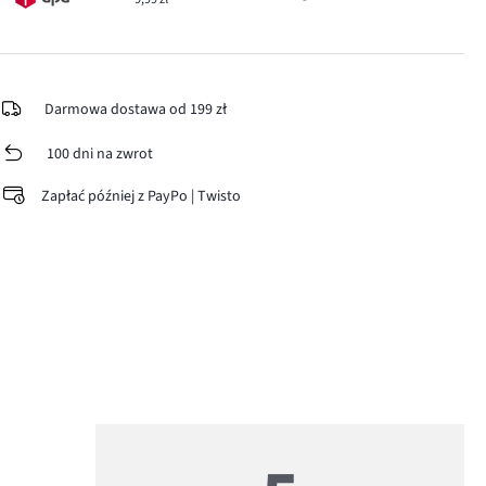
Darmowa dostawa od 199 zł
100 dni na zwrot
Zapłać później z PayPo | Twisto