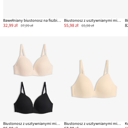
Bawełniany biustonosz na fiszbinach z formowanymi miseczkami i zapięciem z przodu
Biustonosz z usztywnianymi miseczkami z bawełną organiczną (2 szt.)
32,99 zł
55,98 zł
8
37,99 zł
65,98 zł
Biustonosz z usztywnianymi miseczkami, bez fiszbinów, z bawełną (2 szt.)
Biustonosz z usztywnianymi miseczkami bezszwowy, bez fiszbinów