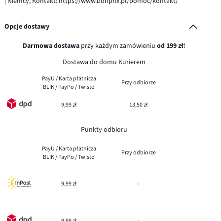
| Niemcy, Kontakt: https://www.bonprix.pl/pomoc/kontakt/
Opcje dostawy
Darmowa dostawa
przy każdym zamówieniu
od 199 zł
!
Dostawa do domu Kurierem
PayU / Karta płatnicza
Przy odbiorze
BLIK / PayPo / Twisto
9,99 zł
13,50 zł
Punkty odbioru
PayU / Karta płatnicza
Przy odbiorze
BLIK / PayPo / Twisto
9,99 zł
-
9,99 zł
-