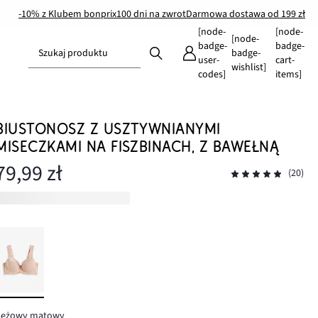
-10% z Klubem bonprix
100 dni na zwrot
Darmowa dostawa od 199 zł
[node-
[node-
[node-
badge-
badge-
Szukaj produktu
badge-
user-
cart-
wishlist]
codes]
items]
BIUSTONOSZ Z USZTYWNIANYMI
MISECZKAMI NA FISZBINACH, Z BAWEŁNĄ
79,99 zł
(20)
beżowy matowy