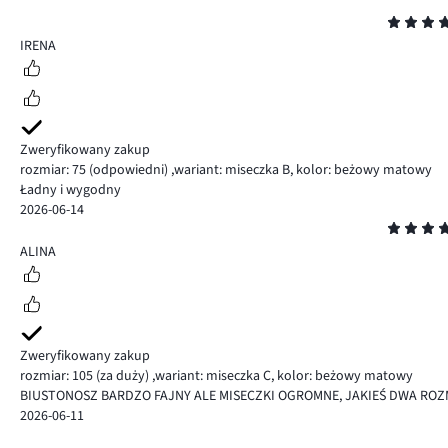
Ocena
5
IRENA
Zweryfikowany zakup
rozmiar: 75
(odpowiedni)
,
wariant: miseczka B,
kolor: beżowy matowy
Ładny i wygodny
2026-06-14
Ocena
5
ALINA
Zweryfikowany zakup
rozmiar: 105
(za duży)
,
wariant: miseczka C,
kolor: beżowy matowy
BIUSTONOSZ BARDZO FAJNY ALE MISECZKI OGROMNE, JAKIEŚ DWA ROZ
2026-06-11