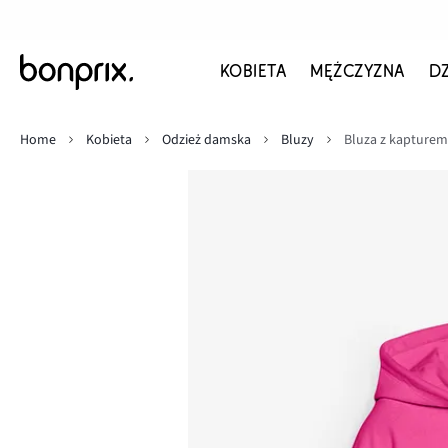
KOBIETA
MĘŻCZYZNA
D
Home
Kobieta
Odzież damska
Bluzy
Bluza z kapturem,