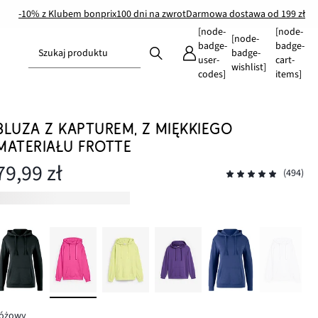
-10% z Klubem bonprix
100 dni na zwrot
Darmowa dostawa od 199 zł
[node-
[node-
[node-
badge-
badge-
Szukaj produktu
badge-
user-
cart-
wishlist]
codes]
items]
BLUZA Z KAPTUREM, Z MIĘKKIEGO
MATERIAŁU FROTTE
79,99 zł
(494)
różowy