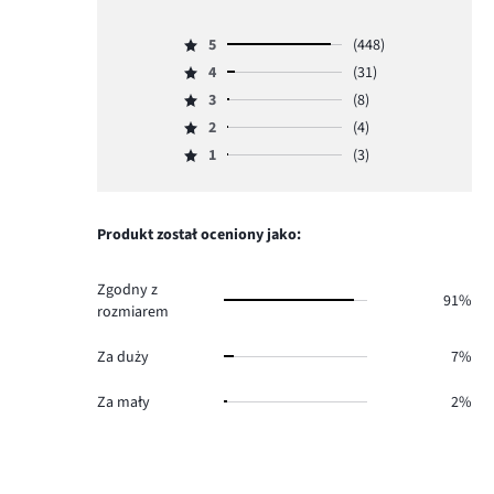
5
5
(448)
Ocena
4
(31)
5,
Ocena
ilość
3
(8)
4,
Ocena
głosów
ilość
2
(4)
3,
Ocena
448.
głosów
ilość
1
(3)
2,
Ocena
31.
głosów
ilość
1,
8.
głosów
ilość
4.
głosów
Produkt został oceniony jako:
3.
Zgodny z
91%
rozmiarem
Za duży
7%
Za mały
2%