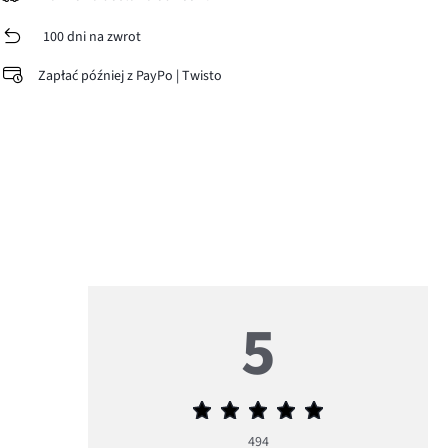
100 dni na zwrot
Zapłać później z PayPo | Twisto
5
Średnia
ocena
494