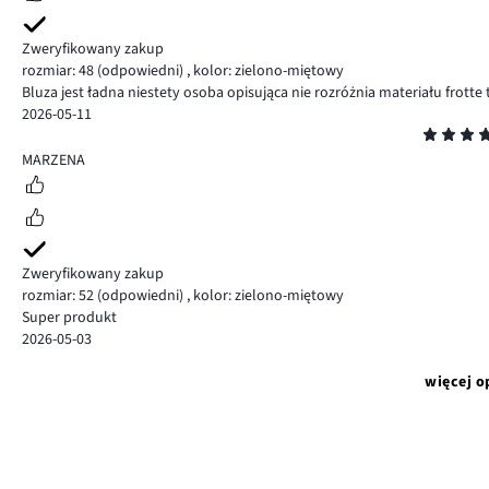
Zweryfikowany zakup
rozmiar: 48
(odpowiedni)
,
kolor: zielono-miętowy
Bluza jest ładna niestety osoba opisująca nie rozróżnia materiału frotte t
2026-05-11
Ocena
5
MARZENA
Zweryfikowany zakup
rozmiar: 52
(odpowiedni)
,
kolor: zielono-miętowy
Super produkt
2026-05-03
więcej o