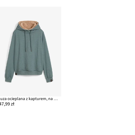
Bluza ocieplana z kapturem, na podszewce z polaru baranka
47,99 zł