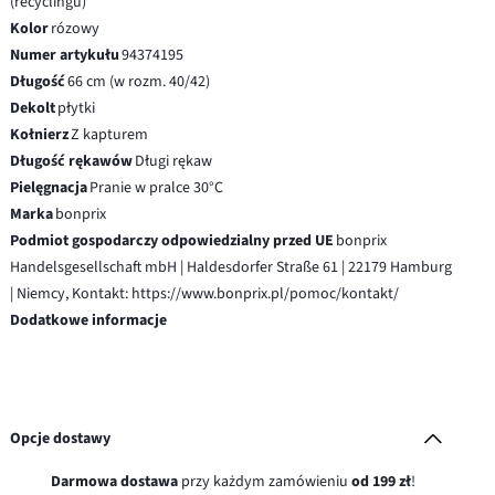
(recyclingu)
Kolor
rózowy
Numer artykułu
94374195
Długość
66 cm (w rozm. 40/42)
Dekolt
płytki
Kołnierz
Z kapturem
Długość rękawów
Długi rękaw
Pielęgnacja
Pranie w pralce 30°C
Marka
bonprix
Podmiot gospodarczy odpowiedzialny przed UE
bonprix
Handelsgesellschaft mbH | Haldesdorfer Straße 61 | 22179 Hamburg
| Niemcy, Kontakt: https://www.bonprix.pl/pomoc/kontakt/
Dodatkowe informacje
Opcje dostawy
Darmowa dostawa
przy każdym zamówieniu
od 199 zł
!