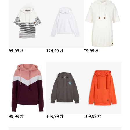
Bluzka z długim rękawem z czystej bawełny organicznej
39,99 zł
DODAJ DO KOSZYKA
Słomkowa torba shopperka
97,99 zł
-13%
99,99 zł
124,99 zł
79,99 zł
DODAJ DO KOSZYKA
Kolczyki kółka
64,99 zł
DODAJ DO KOSZYKA
Bermudy jeansowe mid waist, z haftem i wygodnym pasem
112,99 zł
DODAJ DO KOSZYKA
99,99 zł
109,99 zł
109,99 zł