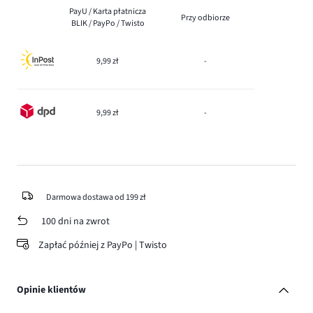
PayU / Karta płatnicza
Przy odbiorze
BLIK / PayPo / Twisto
9,99 zł
-
9,99 zł
-
Darmowa dostawa od 199 zł
100 dni na zwrot
Zapłać później z PayPo | Twisto
Opinie klientów