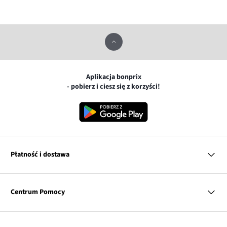
Aplikacja bonprix
- pobierz i ciesz się z korzyści!
Płatność i dostawa
MasterCard
Centrum Pomocy
Płatność online (PayU)
VISA
BLIK
Pytania i odpowiedzi
Google pay
Dostawa i płatność