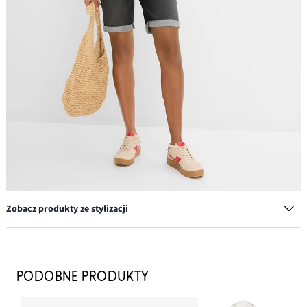
Zobacz produkty ze stylizacji
Sneakersy na platformie w stylu retro
142,99 zł
PODOBNE PRODUKTY
DODAJ DO KOSZYKA