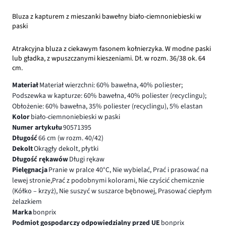
Bluza z kapturem z mieszanki bawełny biało-ciemnoniebieski w
paski
Atrakcyjna bluza z ciekawym fasonem kołnierzyka. W modne paski
lub gładka, z wpuszczanymi kieszeniami. Dł. w rozm. 36/38 ok. 64
cm.
Materiał
Materiał wierzchni: 60% bawełna, 40% poliester;
Podszewka w kapturze: 60% bawełna, 40% poliester (recyclingu);
Obłożenie: 60% bawełna, 35% poliester (recyclingu), 5% elastan
Kolor
biało-ciemnoniebieski w paski
Numer artykułu
90571395
Długość
66 cm (w rozm. 40/42)
Dekolt
Okrągły dekolt, płytki
Długość rękawów
Długi rękaw
Pielęgnacja
Pranie w pralce 40°C, Nie wybielać, Prać i prasować na
lewej stronie,Prać z podobnymi kolorami, Nie czyścić chemicznie
(Kółko – krzyż), Nie suszyć w suszarce bębnowej, Prasować ciepłym
żelazkiem
Marka
bonprix
Podmiot gospodarczy odpowiedzialny przed UE
bonprix