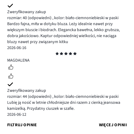
Zweryfikowany zakup
rozmiar: 40
(odpowiedni)
,
kolor: biało-ciemnoniebieski w paski
Bardzo fajna, miła w dotyku bluza. Leży idealnie nawet przy
większym biuscie i biodrach. Elegancka bawełna, lekko grubsza,
dobra jakościowo. Kaptur odpowiedniej wielkości, nie naciąga
bluzy nawet przy związanym kitku
2026-06-16
Ocena
5
MAGDALENA
Zweryfikowany zakup
rozmiar: 44
(odpowiedni)
,
kolor: biało-ciemnoniebieski w paski
Lubię ją nosić w letnie chłodniejsze dni razem z cienką jeansowa
kamizelką. Przydatny ciuszek w szafie.
2026-06-12
FILTRUJ OPINIE
WIĘCEJ OPINII