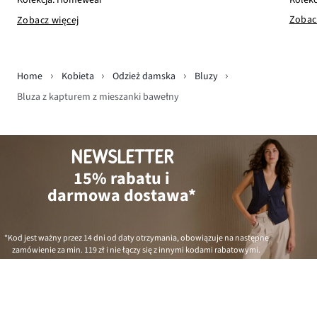
Zobac
Zobacz więcej
Home
Kobieta
Odzież damska
Bluzy
Bluza z kapturem z mieszanki bawełny
NEWSLETTER
15% rabatu i
darmowa dostawa*
*Kod jest ważny przez 14 dni od daty otrzymania, obowiązuje na następne
zamówienie za min.
119 zł
i nie łączy się z innymi kodami rabatowymi.