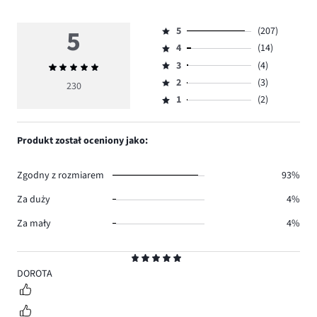
5
5
(207)
Ocena
4
(14)
5,
Ocena
ilość
3
(4)
Średnia
4,
Ocena
głosów
ocena
ilość
2
(3)
3,
230
Ocena
207.
5
głosów
ilość
1
(2)
2,
Ocena
14.
głosów
ilość
1,
4.
głosów
ilość
Produkt został oceniony jako:
3.
głosów
2.
Zgodny z rozmiarem
93%
Za duży
4%
Za mały
4%
Ocena
5
DOROTA