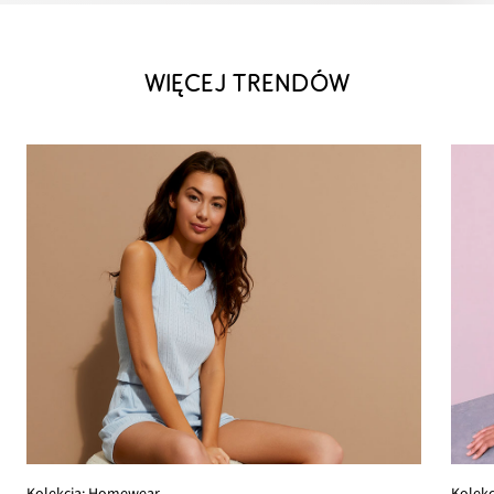
WIĘCEJ TRENDÓW
Kolekc
Kolekcja: Homewear