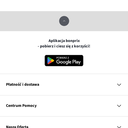
Aplikacja bonprix
- pobierz i ciesz się z korzyści!
Płatność i dostawa
MasterCard
Centrum Pomocy
Płatność online (PayU)
VISA
BLIK
Pytania i odpowiedzi
Google pay
Dostawa i płatność
Nasza Oferta