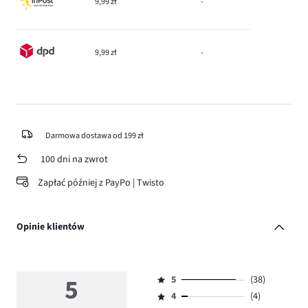
9,99 zł
-
9,99 zł
-
Darmowa dostawa od 199 zł
100 dni na zwrot
Zapłać później z PayPo | Twisto
Opinie klientów
5
5
(38)
Ocena
4
(4)
5,
Ocena