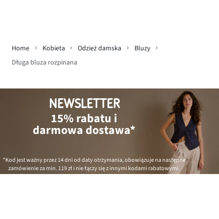
Home
Kobieta
Odzież damska
Bluzy
Długa bluza rozpinana
NEWSLETTER
15% rabatu i
darmowa dostawa*
*Kod jest ważny przez 14 dni od daty otrzymania, obowiązuje na następne
zamówienie za min.
119 zł
i nie łączy się z innymi kodami rabatowymi.