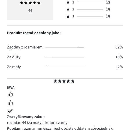
ilość
3
(2)
Średnia
4,
Ocena
głosów
ocena
ilość
2
(0)
3,
44
Ocena
38.
5
głosów
ilość
1
(0)
2,
Ocena
4.
głosów
ilość
1,
2.
głosów
ilość
Produkt został oceniony jako:
0.
głosów
0.
Zgodny z rozmiarem
82%
Za duży
16%
Za mały
2%
Ocena
5
EWA
Zweryfikowany zakup
rozmiar: 44
(za mały)
,
kolor: czarny
Kupiłam rozmiar mniejszą i jest obcisła,oddałam córce,jednak