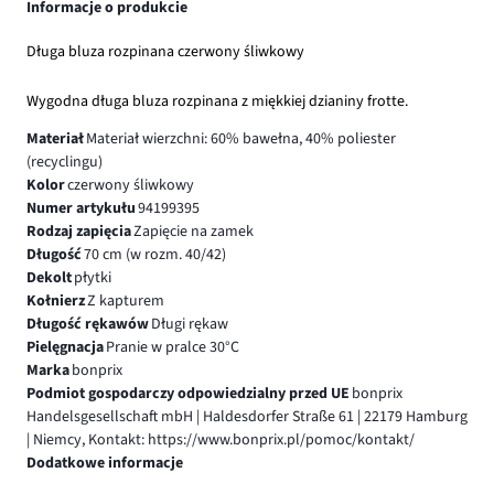
Informacje o produkcie
Długa bluza rozpinana czerwony śliwkowy
Wygodna długa bluza rozpinana z miękkiej dzianiny frotte.
Materiał
Materiał wierzchni: 60% bawełna, 40% poliester
(recyclingu)
Kolor
czerwony śliwkowy
Numer artykułu
94199395
Rodzaj zapięcia
Zapięcie na zamek
Długość
70 cm (w rozm. 40/42)
Dekolt
płytki
Kołnierz
Z kapturem
Długość rękawów
Długi rękaw
Pielęgnacja
Pranie w pralce 30°C
Marka
bonprix
Podmiot gospodarczy odpowiedzialny przed UE
bonprix
Handelsgesellschaft mbH | Haldesdorfer Straße 61 | 22179 Hamburg
| Niemcy, Kontakt: https://www.bonprix.pl/pomoc/kontakt/
Dodatkowe informacje