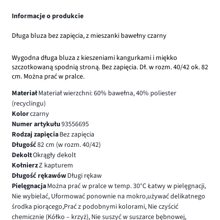
Informacje o produkcie
Długa bluza bez zapięcia, z mieszanki bawełny czarny
Wygodna długa bluza z kieszeniami kangurkami i miękko
szczotkowaną spodnią stroną. Bez zapięcia. Dł. w rozm. 40/42 ok. 82
cm. Można prać w pralce.
Materiał
Materiał wierzchni: 60% bawełna, 40% poliester
(recyclingu)
Kolor
czarny
Numer artykułu
93556695
Rodzaj zapięcia
Bez zapięcia
Długość
82 cm (w rozm. 40/42)
Dekolt
Okrągły dekolt
Kołnierz
Z kapturem
Długość rękawów
Długi rękaw
Pielęgnacja
Można prać w pralce w temp. 30°C Łatwy w pielęgnacji,
Nie wybielać, Uformować ponownie na mokro,używać delikatnego
środka piorącego,Prać z podobnymi kolorami, Nie czyścić
chemicznie (Kółko – krzyż), Nie suszyć w suszarce bębnowej,