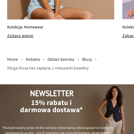
Kolekc
Kolekcja: Homewear
Zobac
Zobacz więcej
Home
Kobieta
Odzież damska
Bluzy
Długa bluza bez zapięcia, z mieszanki bawełny
NEWSLETTER
15% rabatu i
darmowa dostawa*
*Kod jest ważny przez 14 dni od daty otrzymania, obowiązuje na następne
zamówienie za min.
119 zł
i nie łączy się z innymi kodami rabatowymi.