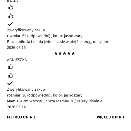
BEATA
Zweryfikowany zakup
rozmiar: 52
(odpowiedni)
,
kolor: jasnoszary
Bluza milusia i ciepła jednak ja się w niej źle czuję, odsyłam
2026-06-15
Ocena
5
AGNIESZKA
Zweryfikowany zakup
rozmiar: 36
(odpowiedni)
,
kolor: jasnoszary
Mam 164 cm wzrostu, bluza rozmiar 36/38 leży idealnie.
2026-06-14
FILTRUJ OPINIE
WIĘCEJ OPINII