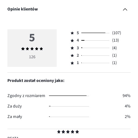
Opinie klientów
5
5
(107)
Ocena
4
(13)
5,
Ocena
ilość
3
(4)
Średnia
4,
Ocena
głosów
ocena
ilość
2
(1)
3,
126
Ocena
107.
5
głosów
ilość
1
(1)
2,
Ocena
13.
głosów
ilość
1,
4.
głosów
ilość
Produkt został oceniony jako:
1.
głosów
1.
Zgodny z rozmiarem
94%
Za duży
4%
Za mały
2%
Ocena
5