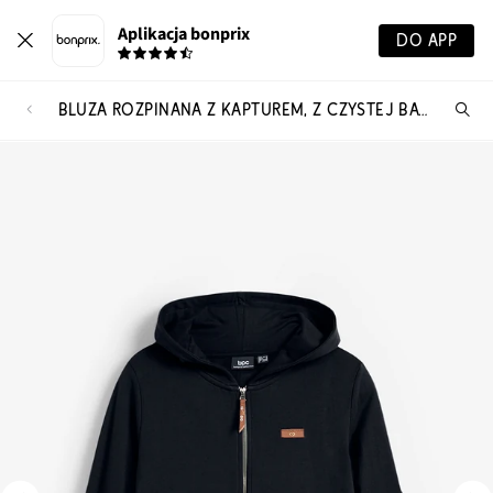
Aplikacja bonprix
DO APP
BLUZA ROZPINANA Z KAPTUREM, Z CZYSTEJ BAWEŁNY
Szu
pr