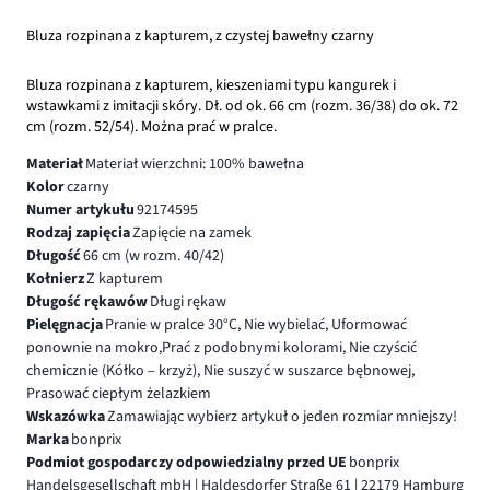
Bluza rozpinana z kapturem, z czystej bawełny czarny
Bluza rozpinana z kapturem, kieszeniami typu kangurek i
wstawkami z imitacji skóry. Dł. od ok. 66 cm (rozm. 36/38) do ok. 72
cm (rozm. 52/54). Można prać w pralce.
Materiał
Materiał wierzchni: 100% bawełna
Kolor
czarny
Numer artykułu
92174595
Rodzaj zapięcia
Zapięcie na zamek
Długość
66 cm (w rozm. 40/42)
Kołnierz
Z kapturem
Długość rękawów
Długi rękaw
Pielęgnacja
Pranie w pralce 30°C, Nie wybielać, Uformować
ponownie na mokro,Prać z podobnymi kolorami, Nie czyścić
chemicznie (Kółko – krzyż), Nie suszyć w suszarce bębnowej,
Prasować ciepłym żelazkiem
Wskazówka
Zamawiając wybierz artykuł o jeden rozmiar mniejszy!
Marka
bonprix
Podmiot gospodarczy odpowiedzialny przed UE
bonprix
Handelsgesellschaft mbH | Haldesdorfer Straße 61 | 22179 Hamburg