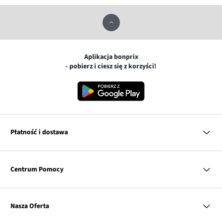
Aplikacja bonprix
- pobierz i ciesz się z korzyści!
Płatność i dostawa
MasterCard
Centrum Pomocy
Płatność online (PayU)
VISA
BLIK
Pytania i odpowiedzi
Google pay
Dostawa i płatność
Nasza Oferta
Zwroty i reklamacje
Apple pay