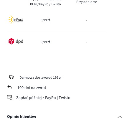
Przy odbiorze
BLIK / PayPo / Twisto
9,99 zł
-
9,99 zł
-
Darmowa dostawa od 199 zł
100 dni na zwrot
Zapłać później z PayPo | Twisto
Opinie klientów