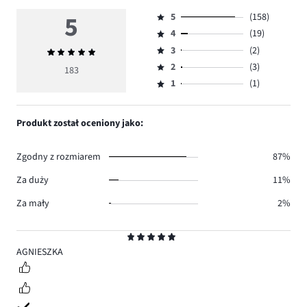
5
5
(158)
Ocena
4
(19)
5,
Ocena
ilość
3
(2)
Średnia
4,
Ocena
głosów
ocena
ilość
2
(3)
3,
183
Ocena
158.
5
głosów
ilość
1
(1)
2,
Ocena
19.
głosów
ilość
1,
2.
głosów
ilość
Produkt został oceniony jako:
3.
głosów
1.
Zgodny z rozmiarem
87%
Za duży
11%
Za mały
2%
Ocena
5
AGNIESZKA