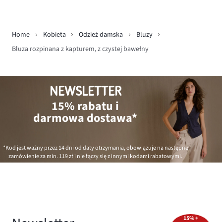
Home
Kobieta
Odzież damska
Bluzy
Bluza rozpinana z kapturem, z czystej bawełny
NEWSLETTER
15% rabatu i
darmowa dostawa*
*Kod jest ważny przez 14 dni od daty otrzymania, obowiązuje na następne
zamówienie za min.
119 zł
i nie łączy się z innymi kodami rabatowymi.
15% +