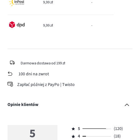
9,99 zł
-
9,99 zł
-
Darmowa dostawa od 199 zł
100 dni na zwrot
Zapłać później z PayPo | Twisto
Opinie klientów
5
5
(120)
Ocena
4
(18)
5,
Ocena