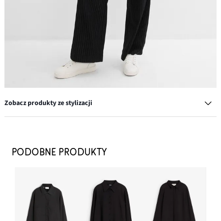
Zobacz produkty ze stylizacji
Kolczyki kółka z mosiądzu
97,99 zł
PODOBNE PRODUKTY
DODAJ DO KOSZYKA
Sneakersy
114,99 zł
DODAJ DO KOSZYKA