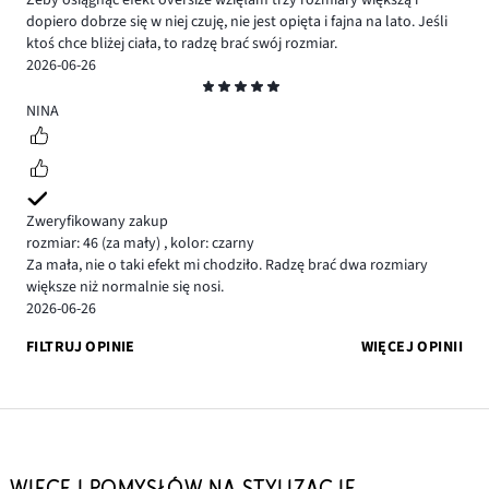
Żeby osiągnąć efekt oversize wzięłam trzy rozmiary większą i
dopiero dobrze się w niej czuję, nie jest opięta i fajna na lato. Jeśli
ktoś chce bliżej ciała, to radzę brać swój rozmiar.
2026-06-26
Ocena
5
NINA
Zweryfikowany zakup
rozmiar: 46
(za mały)
,
kolor: czarny
Za mała, nie o taki efekt mi chodziło. Radzę brać dwa rozmiary
większe niż normalnie się nosi.
2026-06-26
FILTRUJ OPINIE
WIĘCEJ OPINII
WIĘCEJ POMYSŁÓW NA STYLIZACJE