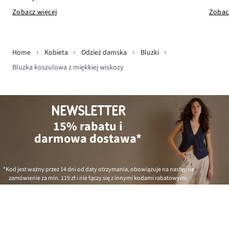
Zobac
Zobacz więcej
Home
Kobieta
Odzież damska
Bluzki
Bluzka koszulowa z miękkiej wiskozy
NEWSLETTER
15% rabatu i
darmowa dostawa*
*Kod jest ważny przez 14 dni od daty otrzymania, obowiązuje na następne
zamówienie za min.
119 zł
i nie łączy się z innymi kodami rabatowymi.