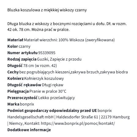
Bluzka koszulowa z miękkiej wiskozy czarny
Długa bluzka z wiskozy z bocznymi rozcięciami u dołu. Dł. w rozm.
42 ok. 78 cm. Można prać w pralce.
Materiał
Materiał wierzchni: 100% Wiskoza (zweryfikowana)
Kolor
czarny
Numer artykułu
95339095
Rodzaj zapięcia
Guziki, Zapięcie z przodu
Długość
78 cm (w rozm. 42)
Cechy
bez pogrubiających kieszeni,zakrywa brzuch,zakrywa biodra
Kołnierz
Kołnierzyk koszulowy
Długość rękawów
Długi rękaw
Pielęgnacja
Pranie w pralce 30°C
Przezroczystość
Lekko prześwitujący
Marka
bonprix
Podmiot gospodarczy odpowiedzialny przed UE
bonprix
Handelsgesellschaft mbH | Haldesdorfer Straße 61 | 22179 Hamburg
| Niemcy, Kontakt: https://www.bonprix.pl/pomoc/kontakt/
Dodatkowe informacje