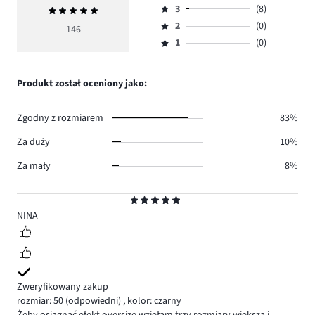
ilość
3
(8)
Średnia
4,
Ocena
głosów
ocena
ilość
2
(0)
3,
146
Ocena
120.
5
głosów
ilość
1
(0)
2,
Ocena
18.
głosów
ilość
1,
8.
głosów
ilość
Produkt został oceniony jako:
0.
głosów
0.
Zgodny z rozmiarem
83%
Za duży
10%
Za mały
8%
Ocena
5
NINA
Zweryfikowany zakup
rozmiar: 50
(odpowiedni)
,
kolor: czarny