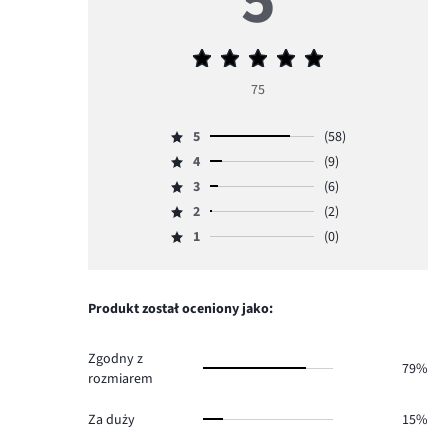
5
Średnia
ocena
75
5
5
(58)
Ocena
4
(9)
5,
Ocena
ilość
3
(6)
4,
Ocena
głosów
ilość
2
(2)
3,
Ocena
58.
głosów
ilość
1
(0)
2,
Ocena
9.
głosów
ilość
1,
6.
głosów
ilość
2.
głosów
Produkt został oceniony jako:
0.
Zgodny z
79%
rozmiarem
Za duży
15%