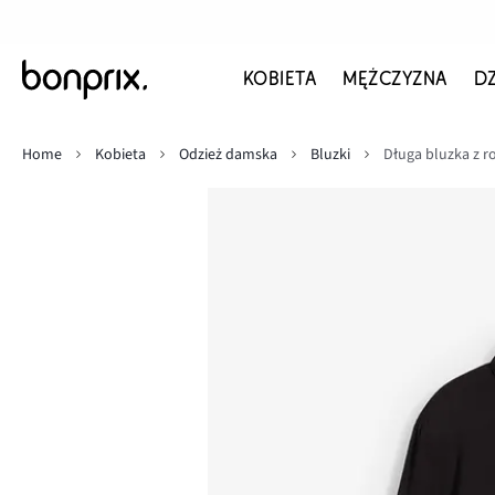
KOBIETA
MĘŻCZYZNA
D
Home
Kobieta
Odzież damska
Bluzki
Długa bluzka z ro