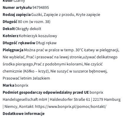
Kolor
czarny
Numer artykułu
94794895
Rodzaj zapięcia
Guziki, Zapięcie z przodu, Kryte zapięcie
Długość
80 cm (w rozm. 38)
Dekolt
Okrągły dekolt
Kołnierz
Kołnierzyk koszulowy
Długość rękawów
Długi rękaw
Pielęgnacja
Można prać w pralce w temp. 30°C Łatwy w pielęgnacji,
Nie wybielać, Prać i prasować na lewej stronie,używać delikatnego
środka piorącego,Prać z podobnymi kolorami, Nie czyścić
chemicznie (Kółko – krzyż), Nie suszyć w suszarce bębnowej,
Prasować letnim żelazkiem
Marka
bonprix
Podmiot gospodarczy odpowiedzialny przed UE
bonprix
Handelsgesellschaft mbH | Haldesdorfer Straße 61 | 22179 Hamburg
| Niemcy, Kontakt: https://www.bonprix.pl/pomoc/kontakt/
Dodatkowe informacje