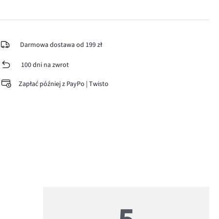
Darmowa dostawa od 199 zł
100 dni na zwrot
Zapłać później z PayPo | Twisto