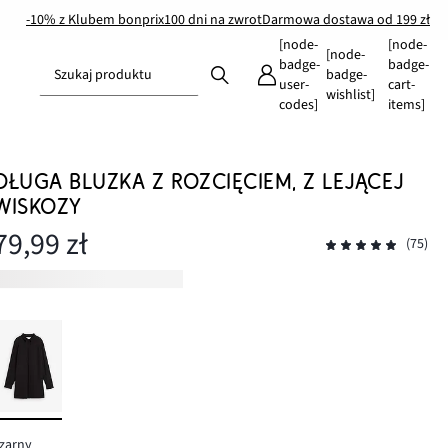
-10% z Klubem bonprix
100 dni na zwrot
Darmowa dostawa od 199 zł
[node-
[node-
[node-
badge-
badge-
Szukaj produktu
badge-
user-
cart-
wishlist]
codes]
items]
DŁUGA BLUZKA Z ROZCIĘCIEM, Z LEJĄCEJ
WISKOZY
79,99 zł
(75)
zarny