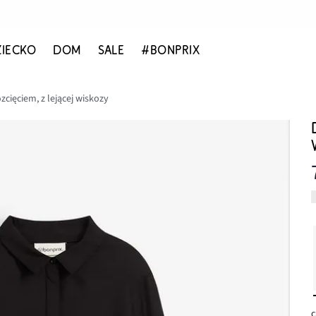
ZIECKO
DOM
SALE
#BONPRIX
zcięciem, z lejącej wiskozy
c