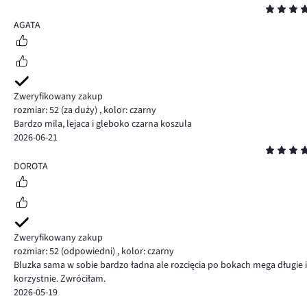
Ocena
5
AGATA
Zweryfikowany zakup
rozmiar: 52
(za duży)
,
kolor: czarny
Bardzo mila, lejaca i gleboko czarna koszula
2026-06-21
Ocena
5
DOROTA
Zweryfikowany zakup
rozmiar: 52
(odpowiedni)
,
kolor: czarny
Bluzka sama w sobie bardzo ładna ale rozcięcia po bokach mega długie
korzystnie. Zwróciłam.
2026-05-19