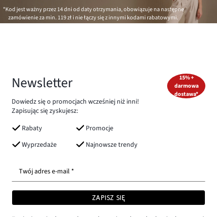
*Kod jest ważny przez 14 dni od daty otrzymania, obowiązuje na następne
zamówienie za min.
119 zł
i nie łączy się z innymi kodami rabatowymi.
Newsletter
15% +
darmowa
dostawa*
Dowiedz się o promocjach wcześniej niż inni!
Zapisując się zyskujesz:
Rabaty
Promocje
Wyprzedaże
Najnowsze trendy
Twój adres e-mail *
ZAPISZ SIĘ