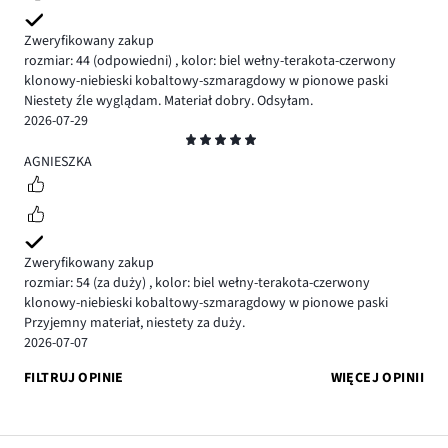
Zweryfikowany zakup
rozmiar: 44
(odpowiedni)
,
kolor: biel wełny-terakota-czerwony
klonowy-niebieski kobaltowy-szmaragdowy w pionowe paski
Niestety źle wyglądam. Materiał dobry. Odsyłam.
2026-07-29
Ocena
5
AGNIESZKA
Zweryfikowany zakup
rozmiar: 54
(za duży)
,
kolor: biel wełny-terakota-czerwony
klonowy-niebieski kobaltowy-szmaragdowy w pionowe paski
Przyjemny materiał, niestety za duży.
2026-07-07
FILTRUJ OPINIE
WIĘCEJ OPINII