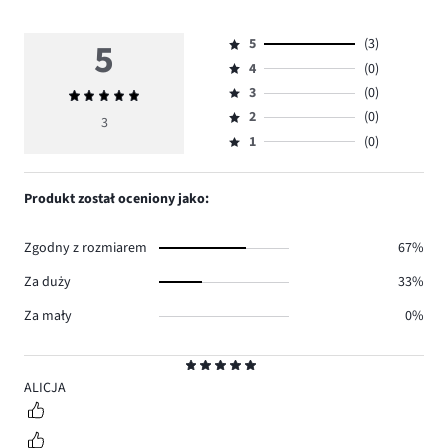
5
5
(3)
Ocena
4
(0)
5,
Ocena
ilość
3
(0)
Średnia
4,
Ocena
głosów
ocena
ilość
2
(0)
3,
3
Ocena
3.
5
głosów
ilość
1
(0)
2,
Ocena
0.
głosów
ilość
1,
0.
głosów
ilość
Produkt został oceniony jako:
0.
głosów
0.
Zgodny z rozmiarem
67%
Za duży
33%
Za mały
0%
Ocena
5
ALICJA