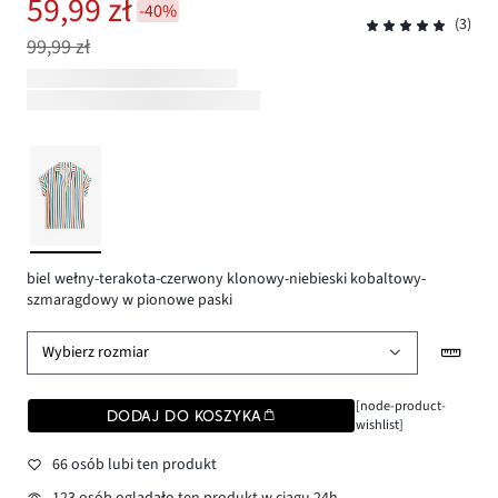
59,99 zł
-40%
(3)
99,99 zł
biel wełny-terakota-czerwony klonowy-niebieski kobaltowy-
szmaragdowy w pionowe paski
Wybierz rozmiar
[node-product-
DODAJ DO KOSZYKA
wishlist]
66 osób lubi ten produkt
123 osób oglądało ten produkt w ciągu 24h