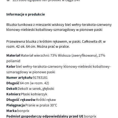
Informacje o produkcie
Bluzka tunikowa z mieszanki wiskozy biel wełny-terakota-czerwony
klonowy-niebieski kobaltowy-szmaragdowy w pionowe paski
Przewiewna bluzka z krótkim rękawem, w paski. Całkowita dł. w
rozm. 42 ok. 64 cm. Można prać w pralce.
Materiał
Materiał wierzchni: 73% Wiskoza (zweryfikowana), 27%
poliamid
Kolor
biel wełny-terakota-czerwony klonowy-niebieski kobaltowy-
szmaragdowy w pionowe paski
Numer artykułu
91783181
Długość
64 cm (w rozm. 42)
Dekolt
Dekolt w serek, głęboki
Kołnierz
Płaski kołnierzyk
Długość rękawów
Krótki rękaw
Pielęgnacja
Pranie w pralce 30°C
Marka
bonprix
Podmiot gospodarczy odpowiedzialny przed UE
bonprix