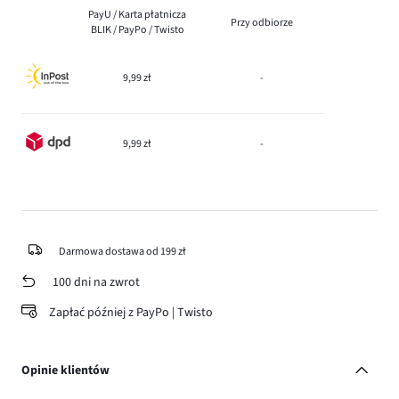
PayU / Karta płatnicza
Przy odbiorze
BLIK / PayPo / Twisto
9,99 zł
-
9,99 zł
-
Darmowa dostawa od 199 zł
100 dni na zwrot
Zapłać później z PayPo | Twisto
Opinie klientów