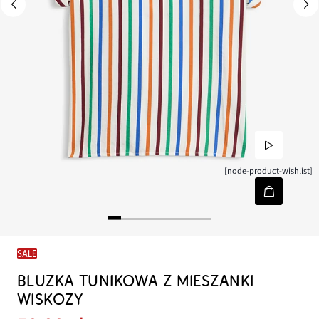
[node-product-wishlist]
SALE
BLUZKA TUNIKOWA Z MIESZANKI
WISKOZY