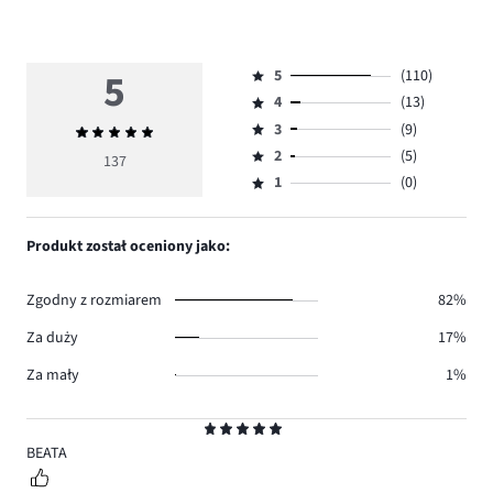
5
5
(110)
Ocena
4
(13)
5,
Ocena
ilość
3
(9)
Średnia
4,
Ocena
głosów
ocena
ilość
2
(5)
3,
137
Ocena
110.
5
głosów
ilość
1
(0)
2,
Ocena
13.
głosów
ilość
1,
9.
głosów
ilość
Produkt został oceniony jako:
5.
głosów
0.
Zgodny z rozmiarem
82%
Za duży
17%
Za mały
1%
Ocena
5
BEATA