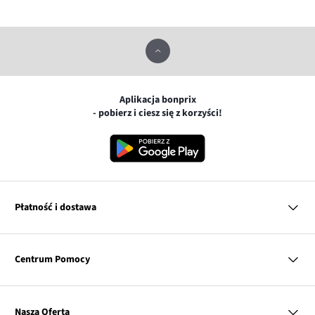
Aplikacja bonprix
- pobierz i ciesz się z korzyści!
Płatność i dostawa
MasterCard
Centrum Pomocy
Płatność online (PayU)
VISA
BLIK
Pytania i odpowiedzi
Google pay
Dostawa i płatność
Nasza Oferta