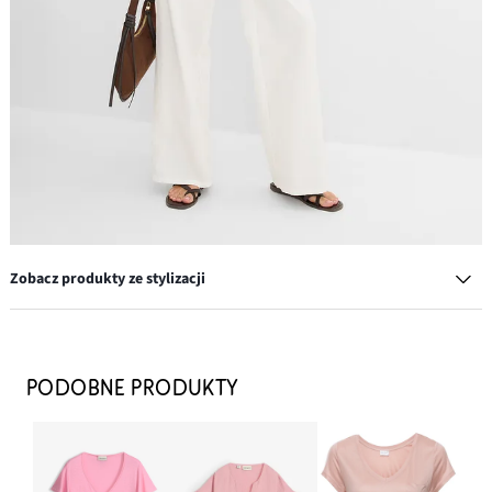
Zobacz produkty ze stylizacji
Kolczyki wkrętki w kształcie kwiatków
34,99 zł
PODOBNE PRODUKTY
DODAJ DO KOSZYKA
Torebka na ramię z imitacji zamszu z lamówką