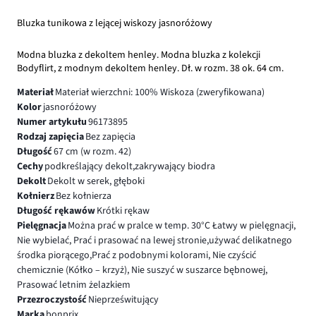
Bluzka tunikowa z lejącej wiskozy jasnoróżowy
Modna bluzka z dekoltem henley. Modna bluzka z kolekcji
Bodyflirt, z modnym dekoltem henley. Dł. w rozm. 38 ok. 64 cm.
Materiał
Materiał wierzchni: 100% Wiskoza (zweryfikowana)
Kolor
jasnoróżowy
Numer artykułu
96173895
Rodzaj zapięcia
Bez zapięcia
Długość
67 cm (w rozm. 42)
Cechy
podkreślający dekolt,zakrywający biodra
Dekolt
Dekolt w serek, głęboki
Kołnierz
Bez kołnierza
Długość rękawów
Krótki rękaw
Pielęgnacja
Można prać w pralce w temp. 30°C Łatwy w pielęgnacji,
Nie wybielać, Prać i prasować na lewej stronie,używać delikatnego
środka piorącego,Prać z podobnymi kolorami, Nie czyścić
chemicznie (Kółko – krzyż), Nie suszyć w suszarce bębnowej,
Prasować letnim żelazkiem
Przezroczystość
Nieprześwitujący
Marka
bonprix