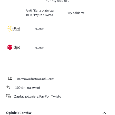
Punkty odbioru
PayU / Karta płatnicza
Przy odbiorze
BLIK / PayPo / Twisto
9,99 zł
-
9,99 zł
-
Darmowa dostawa od 199 zł
100 dni na zwrot
Zapłać później z PayPo | Twisto
Opinie klientów