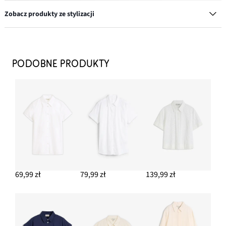
Zobacz produkty ze stylizacji
Okulary przeciwsłoneczne
52,99 zł
PODOBNE PRODUKTY
DODAJ DO KOSZYKA
Klapki w szydełkowym stylu
109,99 zł
DODAJ DO KOSZYKA
Kolczyki kółka
54,99 zł
69,99 zł
79,99 zł
139,99 zł
DODAJ DO KOSZYKA
Bransoletka
59,99 zł