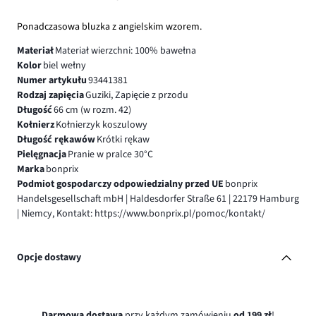
Ponadczasowa bluzka z angielskim wzorem.
Materiał
Materiał wierzchni: 100% bawełna
Kolor
biel wełny
Numer artykułu
93441381
Rodzaj zapięcia
Guziki, Zapięcie z przodu
Długość
66 cm (w rozm. 42)
Kołnierz
Kołnierzyk koszulowy
Długość rękawów
Krótki rękaw
Pielęgnacja
Pranie w pralce 30°C
Marka
bonprix
Podmiot gospodarczy odpowiedzialny przed UE
bonprix
Handelsgesellschaft mbH | Haldesdorfer Straße 61 | 22179 Hamburg
| Niemcy, Kontakt: https://www.bonprix.pl/pomoc/kontakt/
Opcje dostawy
Darmowa dostawa
przy każdym zamówieniu
od 199 zł
!