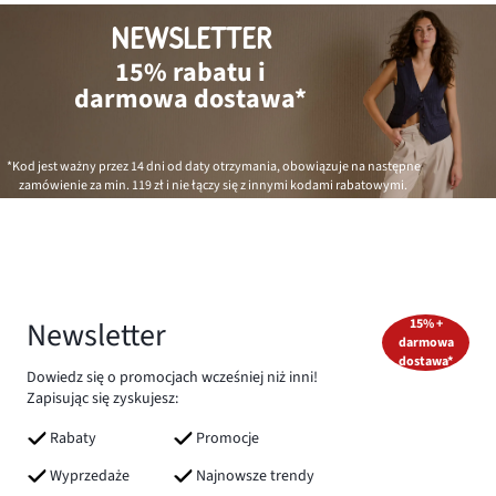
NEWSLETTER
15% rabatu i
darmowa dostawa*
*Kod jest ważny przez 14 dni od daty otrzymania, obowiązuje na następne
zamówienie za min.
119 zł
i nie łączy się z innymi kodami rabatowymi.
Newsletter
15% +
darmowa
dostawa*
Dowiedz się o promocjach wcześniej niż inni!
Zapisując się zyskujesz:
Rabaty
Promocje
Wyprzedaże
Najnowsze trendy