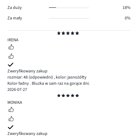
Za duży
18%
Za mały
0%
Ocena
5
IRENA
Zweryfikowany zakup
rozmiar: 48
(odpowiedni)
,
kolor: jasnożółty
Kolor ładny . Bluzka w sam raz na gorące dni.
2026-07-27
Ocena
5
MONIKA
Zweryfikowany zakup