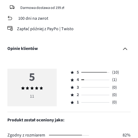
Darmowa dostawa od 199 zł
100 dni na zwrot
Zapłać później z PayPo | Twisto
Opinie klientów
5
5
(10)
Ocena
4
(1)
5,
Ocena
ilość
3
(0)
Średnia
4,
Ocena
głosów
ocena
ilość
2
(0)
3,
11
Ocena
10.
5
głosów
ilość
1
(0)
2,
Ocena
1.
głosów
ilość
1,
0.
głosów
ilość
Produkt został oceniony jako:
0.
głosów
0.
Zgodny z rozmiarem
82%