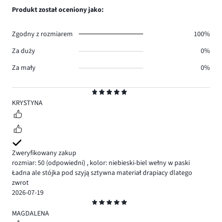
0.
głosów
ilość
Produkt został oceniony jako:
0.
głosów
0.
Zgodny z rozmiarem
100%
Za duży
0%
Za mały
0%
Ocena
5
KRYSTYNA
Zweryfikowany zakup
rozmiar: 50
(odpowiedni)
,
kolor: niebieski-biel wełny w paski
Ładna ale stójka pod szyją sztywna materiał drapiacy dlatego
zwrot
2026-07-19
Ocena
5
MAGDALENA