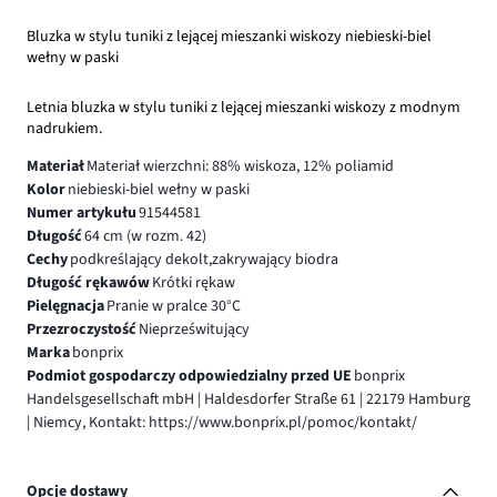
Bluzka w stylu tuniki z lejącej mieszanki wiskozy niebieski-biel
wełny w paski
Letnia bluzka w stylu tuniki z lejącej mieszanki wiskozy z modnym
nadrukiem.
Materiał
Materiał wierzchni: 88% wiskoza, 12% poliamid
Kolor
niebieski-biel wełny w paski
Numer artykułu
91544581
Długość
64 cm (w rozm. 42)
Cechy
podkreślający dekolt,zakrywający biodra
Długość rękawów
Krótki rękaw
Pielęgnacja
Pranie w pralce 30°C
Przezroczystość
Nieprześwitujący
Marka
bonprix
Podmiot gospodarczy odpowiedzialny przed UE
bonprix
Handelsgesellschaft mbH | Haldesdorfer Straße 61 | 22179 Hamburg
| Niemcy, Kontakt: https://www.bonprix.pl/pomoc/kontakt/
Opcje dostawy