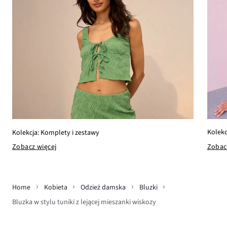
Kolekc
Kolekcja: Komplety i zestawy
Zobac
Zobacz więcej
Home
Kobieta
Odzież damska
Bluzki
Bluzka w stylu tuniki z lejącej mieszanki wiskozy