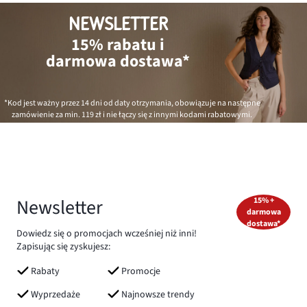
NEWSLETTER
15% rabatu i
darmowa dostawa*
*Kod jest ważny przez 14 dni od daty otrzymania, obowiązuje na następne
zamówienie za min.
119 zł
i nie łączy się z innymi kodami rabatowymi.
Newsletter
15% +
darmowa
dostawa*
Dowiedz się o promocjach wcześniej niż inni!
Zapisując się zyskujesz:
Rabaty
Promocje
Wyprzedaże
Najnowsze trendy