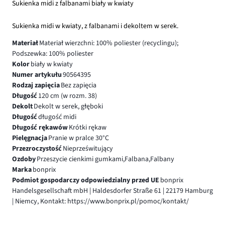
Sukienka midi z falbanami biały w kwiaty
Sukienka midi w kwiaty, z falbanami i dekoltem w serek.
Materiał
Materiał wierzchni: 100% poliester (recyclingu);
Podszewka: 100% poliester
Kolor
biały w kwiaty
Numer artykułu
90564395
Rodzaj zapięcia
Bez zapięcia
Długość
120 cm (w rozm. 38)
Dekolt
Dekolt w serek, głęboki
Długość
długość midi
Długość rękawów
Krótki rękaw
Pielęgnacja
Pranie w pralce 30°C
Przezroczystość
Nieprześwitujący
Ozdoby
Przeszycie cienkimi gumkami,Falbana,Falbany
Marka
bonprix
Podmiot gospodarczy odpowiedzialny przed UE
bonprix
Handelsgesellschaft mbH | Haldesdorfer Straße 61 | 22179 Hamburg
| Niemcy, Kontakt: https://www.bonprix.pl/pomoc/kontakt/