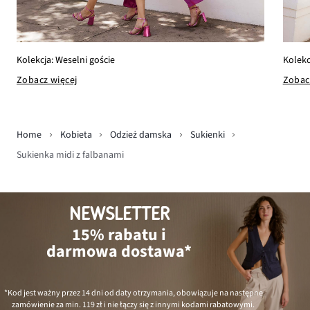
Kolekcja: Weselni goście
Kolekc
Zobacz więcej
Zobac
Home
Kobieta
Odzież damska
Sukienki
Sukienka midi z falbanami
NEWSLETTER
15% rabatu i
darmowa dostawa*
*Kod jest ważny przez 14 dni od daty otrzymania, obowiązuje na następne
zamówienie za min.
119 zł
i nie łączy się z innymi kodami rabatowymi.