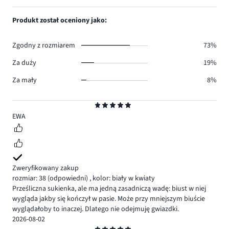
głosów
ilość
1,
4.
głosów
ilość
Produkt został oceniony jako:
0.
głosów
3.
Zgodny z rozmiarem
73%
Za duży
19%
Za mały
8%
Ocena
5
EWA
Zweryfikowany zakup
rozmiar: 38
(odpowiedni)
,
kolor: biały w kwiaty
Prześliczna sukienka, ale ma jedną zasadniczą wadę: biust w niej
wygląda jakby się kończył w pasie. Może przy mniejszym biuście
wyglądałoby to inaczej. Dlatego nie odejmuję gwiazdki.
2026-08-02