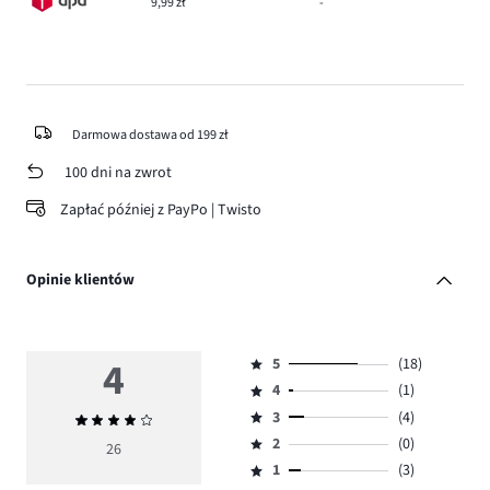
9,99 zł
-
Darmowa dostawa od 199 zł
100 dni na zwrot
Zapłać później z PayPo | Twisto
Opinie klientów
4
5
(18)
Ocena
4
(1)
5,
Ocena
ilość
3
(4)
Średnia
4,
Ocena
głosów
ocena
ilość
2
(0)
3,
26
Ocena
18.
4
głosów
ilość
1
(3)
2,
Ocena
1.