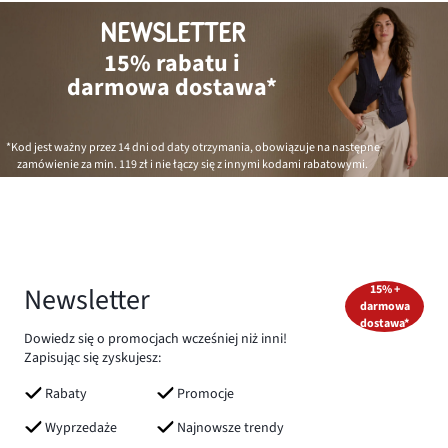
NEWSLETTER
15% rabatu i
darmowa dostawa*
*Kod jest ważny przez 14 dni od daty otrzymania, obowiązuje na następne
zamówienie za min.
119 zł
i nie łączy się z innymi kodami rabatowymi.
Newsletter
15% +
darmowa
dostawa*
Dowiedz się o promocjach wcześniej niż inni!
Zapisując się zyskujesz:
Rabaty
Promocje
Wyprzedaże
Najnowsze trendy