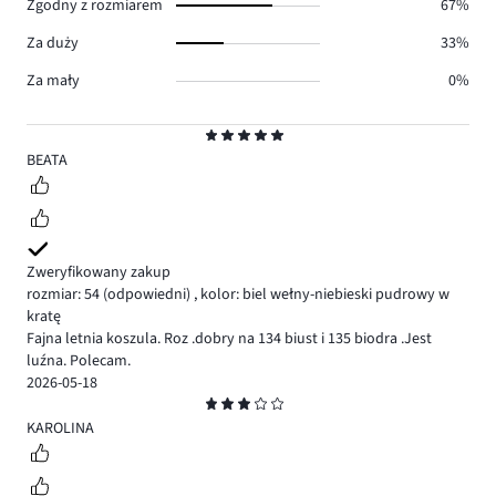
Zgodny z rozmiarem
67%
Za duży
33%
Za mały
0%
Ocena
5
BEATA
Zweryfikowany zakup
rozmiar: 54
(odpowiedni)
,
kolor: biel wełny-niebieski pudrowy w
kratę
Fajna letnia koszula. Roz .dobry na 134 biust i 135 biodra .Jest
luźna. Polecam.
2026-05-18
Ocena
3
KAROLINA