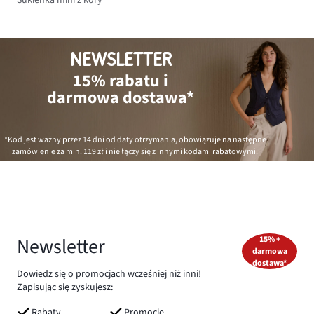
Sukienka mini z kory
NEWSLETTER
15% rabatu i
darmowa dostawa*
*Kod jest ważny przez 14 dni od daty otrzymania, obowiązuje na następne
zamówienie za min.
119 zł
i nie łączy się z innymi kodami rabatowymi.
Newsletter
15% +
darmowa
dostawa*
Dowiedz się o promocjach wcześniej niż inni!
Zapisując się zyskujesz:
Rabaty
Promocje