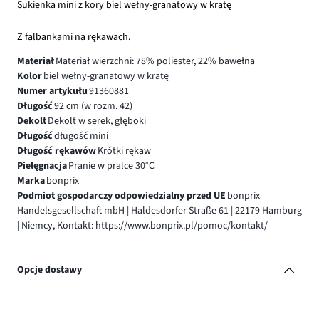
Sukienka mini z kory biel wełny-granatowy w kratę
Z falbankami na rękawach.
Materiał
Materiał wierzchni: 78% poliester, 22% bawełna
Kolor
biel wełny-granatowy w kratę
Numer artykułu
91360881
Długość
92 cm (w rozm. 42)
Dekolt
Dekolt w serek, głęboki
Długość
długość mini
Długość rękawów
Krótki rękaw
Pielęgnacja
Pranie w pralce 30°C
Marka
bonprix
Podmiot gospodarczy odpowiedzialny przed UE
bonprix
Handelsgesellschaft mbH | Haldesdorfer Straße 61 | 22179 Hamburg
| Niemcy, Kontakt: https://www.bonprix.pl/pomoc/kontakt/
Opcje dostawy