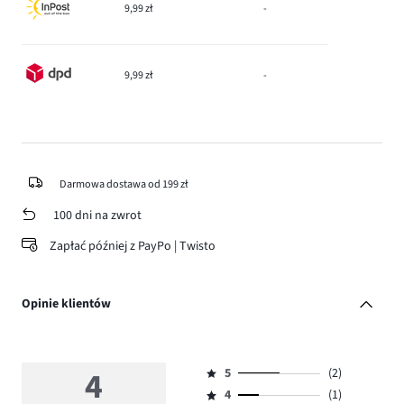
9,99 zł
-
9,99 zł
-
Darmowa dostawa od 199 zł
100 dni na zwrot
Zapłać później z PayPo | Twisto
Opinie klientów
4
5
(2)
Ocena
4
(1)
5,
Ocena