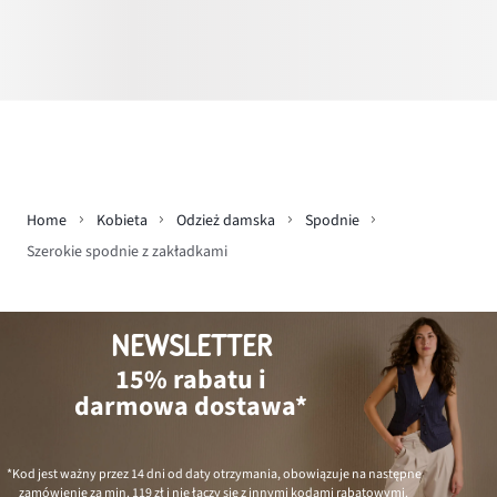
Home
Kobieta
Odzież damska
Spodnie
Szerokie spodnie z zakładkami
NEWSLETTER
15% rabatu i
darmowa dostawa*
*Kod jest ważny przez 14 dni od daty otrzymania, obowiązuje na następne
zamówienie za min.
119 zł
i nie łączy się z innymi kodami rabatowymi.