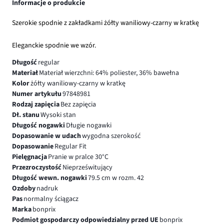
Informacje o produkcie
Szerokie spodnie z zakładkami żółty waniliowy-czarny w kratkę
Eleganckie spodnie we wzór.
Długość
regular
Materiał
Materiał wierzchni: 64% poliester, 36% bawełna
Kolor
żółty waniliowy-czarny w kratkę
Numer artykułu
97848981
Rodzaj zapięcia
Bez zapięcia
Dł. stanu
Wysoki stan
Długość nogawki
Długie nogawki
Dopasowanie w udach
wygodna szerokość
Dopasowanie
Regular Fit
Pielęgnacja
Pranie w pralce 30°C
Przezroczystość
Nieprześwitujący
Długość wewn. nogawki
79.5 cm w rozm. 42
Ozdoby
nadruk
Pas
normalny ściągacz
Marka
bonprix
Podmiot gospodarczy odpowiedzialny przed UE
bonprix