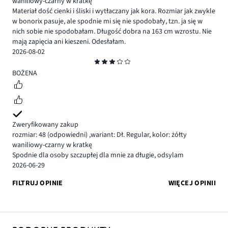
waniliowy-czarny w kratkę
Materiał dość cienki i śliski i wytłaczany jak kora. Rozmiar jak zwykle
w bonorix pasuje, ale spodnie mi się nie spodobały, tzn. ja się w
nich sobie nie spodobałam. Długość dobra na 163 cm wzrostu. Nie
mają zapięcia ani kieszeni. Odesłałam.
2026-08-02
Ocena
3
BOŻENA
Zweryfikowany zakup
rozmiar: 48
(odpowiedni)
,
wariant: Dł. Regular,
kolor: żółty
waniliowy-czarny w kratkę
Spodnie dla osoby szczupłej dla mnie za długie, odsylam
2026-06-29
FILTRUJ OPINIE
WIĘCEJ OPINII