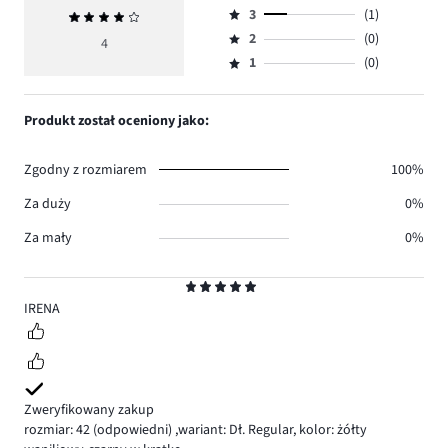
ilość
3
(1)
Średnia
4,
Ocena
głosów
ocena
ilość
2
(0)
3,
4
Ocena
2.
4
głosów
ilość
1
(0)
2,
Ocena
1.
głosów
ilość
1,
1.
głosów
ilość
Produkt został oceniony jako:
0.
głosów
0.
Zgodny z rozmiarem
100%
Za duży
0%
Za mały
0%
Ocena
5
IRENA
Zweryfikowany zakup
rozmiar: 42
(odpowiedni)
,
wariant: Dł. Regular,
kolor: żółty