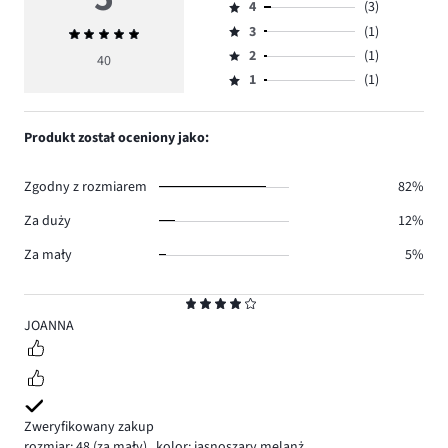
4
(3)
5,
Ocena
ilość
3
(1)
Średnia
4,
Ocena
głosów
ocena
ilość
2
(1)
3,
40
Ocena
34.
5
głosów
ilość
1
(1)
2,
Ocena
3.
głosów
ilość
1,
1.
głosów
ilość
Produkt został oceniony jako:
1.
głosów
1.
Zgodny z rozmiarem
82%
Za duży
12%
Za mały
5%
Ocena
4
JOANNA
Zweryfikowany zakup
rozmiar: 48
(za mały)
,
kolor: jasnoszary melanż