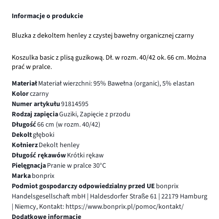
Informacje o produkcie
Bluzka z dekoltem henley z czystej bawełny organicznej czarny
Koszulka basic z plisą guzikową. Dł. w rozm. 40/42 ok. 66 cm. Można
prać w pralce.
Materiał
Materiał wierzchni: 95% Bawełna (organic), 5% elastan
Kolor
czarny
Numer artykułu
91814595
Rodzaj zapięcia
Guziki, Zapięcie z przodu
Długość
66 cm (w rozm. 40/42)
Dekolt
głęboki
Kołnierz
Dekolt henley
Długość rękawów
Krótki rękaw
Pielęgnacja
Pranie w pralce 30°C
Marka
bonprix
Podmiot gospodarczy odpowiedzialny przed UE
bonprix
Handelsgesellschaft mbH | Haldesdorfer Straße 61 | 22179 Hamburg
| Niemcy, Kontakt: https://www.bonprix.pl/pomoc/kontakt/
Dodatkowe informacje