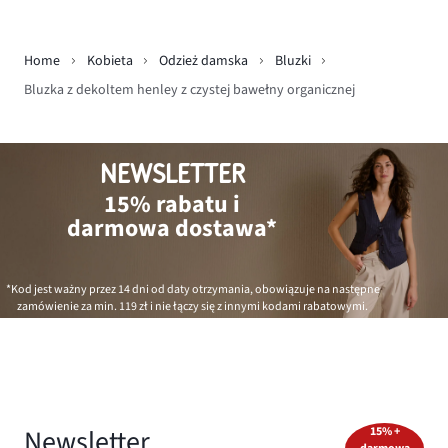
Home
Kobieta
Odzież damska
Bluzki
Bluzka z dekoltem henley z czystej bawełny organicznej
NEWSLETTER
15% rabatu i
darmowa dostawa*
*Kod jest ważny przez 14 dni od daty otrzymania, obowiązuje na następne
zamówienie za min.
119 zł
i nie łączy się z innymi kodami rabatowymi.
Newsletter
15% +