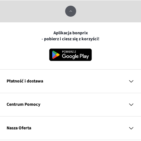
Aplikacja bonprix
- pobierz i ciesz się z korzyści!
Płatność i dostawa
MasterCard
Centrum Pomocy
Płatność online (PayU)
VISA
BLIK
Pytania i odpowiedzi
Google pay
Dostawa i płatność
Nasza Oferta
Zwroty i reklamacje
Apple pay
Pierwszy darmowy zwrot
PayPo