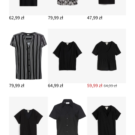
Kolczyki kółka
64,99 zł
62,99 zł
79,99 zł
47,99 zł
DODAJ DO KOSZYKA
Spodnie lniane z szerokimi nogawkami
114,99 zł
DODAJ DO KOSZYKA
79,99 zł
64,99 zł
59,99 zł
64,99 zł