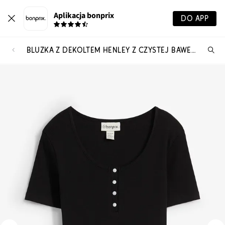
Aplikacja bonprix
DO APP
BLUZKA Z DEKOLTEM HENLEY Z CZYSTEJ BAWEŁNY ORGANICZNEJ
Szu
pr