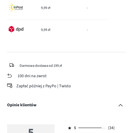
9,99 zł
-
9,99 zł
-
Darmowa dostawa od 199 zł
100 dni na zwrot
Zapłać później z PayPo | Twisto
Opinie klientów
5
5
(34)
Ocena