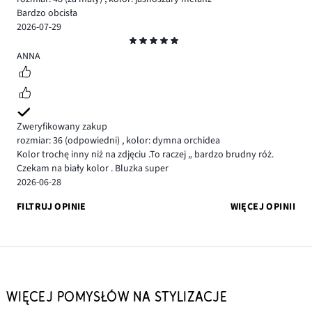
Bardzo obcisła
2026-07-29
Ocena
5
ANNA
Zweryfikowany zakup
rozmiar: 36
(odpowiedni)
,
kolor: dymna orchidea
Kolor trochę inny niż na zdjęciu .To raczej „ bardzo brudny róż.
Czekam na biały kolor . Bluzka super
2026-06-28
FILTRUJ OPINIE
WIĘCEJ OPINII
WIĘCEJ POMYSŁÓW NA STYLIZACJE