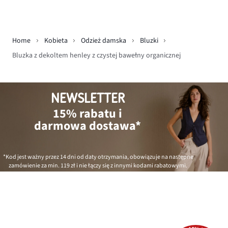
Home
Kobieta
Odzież damska
Bluzki
Bluzka z dekoltem henley z czystej bawełny organicznej
NEWSLETTER
15% rabatu i
darmowa dostawa*
*Kod jest ważny przez 14 dni od daty otrzymania, obowiązuje na następne
zamówienie za min.
119 zł
i nie łączy się z innymi kodami rabatowymi.