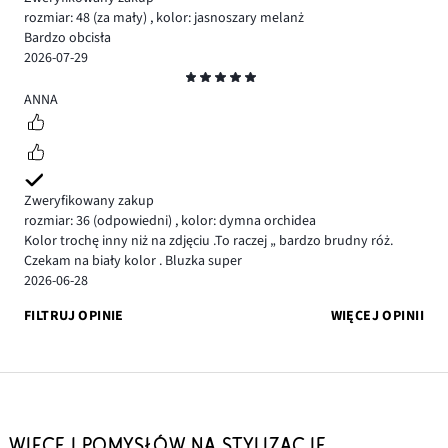
rozmiar: 48
(za mały)
,
kolor: jasnoszary melanż
Bardzo obcisła
2026-07-29
Ocena
5
ANNA
Zweryfikowany zakup
rozmiar: 36
(odpowiedni)
,
kolor: dymna orchidea
Kolor trochę inny niż na zdjęciu .To raczej „ bardzo brudny róż.
Czekam na biały kolor . Bluzka super
2026-06-28
FILTRUJ OPINIE
WIĘCEJ OPINII
WIĘCEJ POMYSŁÓW NA STYLIZACJE