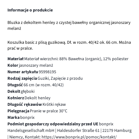
Informacje o produkcie
Bluzka z dekoltem henley z czystej bawełny organicznej jasnoszary
melanż
Koszulka basic z plisą guzikową. Dł. w rozm. 40/42 ok. 66 cm. Można
prać w pralce.
Materiał
Materiał wierzchni: 88% Bawełna (organic), 12% poliester
Kolor
jasnoszary melanż
Numer artykułu
95998195
Rodzaj zapięcia
Guziki, Zapięcie z przodu
Długość
66 cm (w rozm. 40/42)
Dekolt
głęboki
Kołnierz
Dekolt henley
Długość rękawów
Krótki rękaw
Pielęgnacja
Pranie w pralce 30°C
Marka
bonprix
Podmiot gospodarczy odpowiedzialny przed UE
bonprix
Handelsgesellschaft mbH | Haldesdorfer Straße 61 | 22179 Hamburg
| Niemcy, Kontakt: https://www.bonprix.pl/pomoc/kontakt/