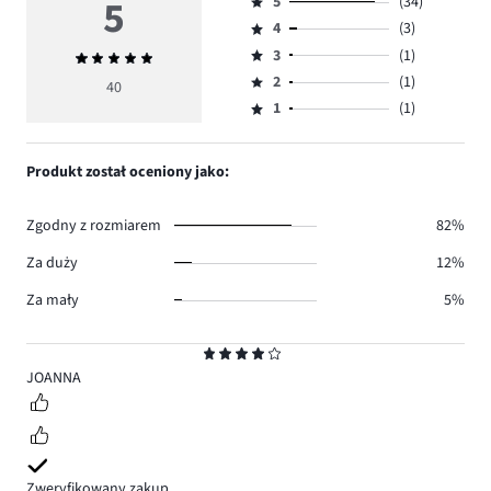
5
5
(34)
Ocena
4
(3)
5,
Ocena
ilość
3
(1)
Średnia
4,
Ocena
głosów
ocena
ilość
2
(1)
3,
40
Ocena
34.
5
głosów
ilość
1
(1)
2,
Ocena
3.
głosów
ilość
1,
1.
głosów
ilość
Produkt został oceniony jako:
1.
głosów
1.
Zgodny z rozmiarem
82%
Za duży
12%
Za mały
5%
Ocena
4
JOANNA
Zweryfikowany zakup