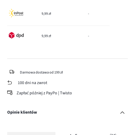
9,99 zł
-
9,99 zł
-
Darmowa dostawa od 199 zł
100 dni na zwrot
Zapłać później z PayPo | Twisto
Opinie klientów