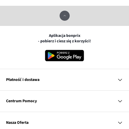
Aplikacja bonprix
- pobierz i ciesz się z korzyści!
Płatność i dostawa
MasterCard
Centrum Pomocy
Płatność online (PayU)
VISA
BLIK
Pytania i odpowiedzi
Google pay
Dostawa i płatność
Nasza Oferta
Zwroty i reklamacje
Apple pay