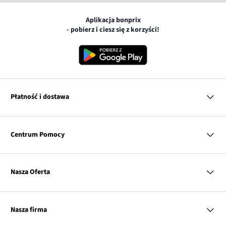
Aplikacja bonprix
- pobierz i ciesz się z korzyści!
Płatność i dostawa
MasterCard
Centrum Pomocy
Płatność online (PayU)
VISA
BLIK
Pytania i odpowiedzi
Google pay
Dostawa i płatność
Nasza Oferta
Zwroty i reklamacje
Apple pay
Pierwszy darmowy zwrot
PayPo
Kobieta
Tabele rozmiarów
Twisto
Mężczyzna
Klub bonprix
Nasza firma
Discover
Dziecko
Katalog