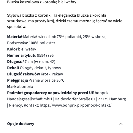
Bluzka koszulowa z koronką biel wełny
Stylowa bluzka z koronki. Ta elegancka bluzka z koronki
sznurkowej ma prosty krój, dzięki czemu można ją łączyć na wiele
sposobów.
Materiał
Materiał wierzchni: 75% poliamid, 25% wiskoza;
Podszewka: 100% poliester
Kolor
biel wełny
Numer artykułu
95947795
Długość
57 cm (w rozm. 42)
Dekolt
Okrągły dekolt, typowy
Długość rękawów
Krótki rękaw
Pielęgnacja
Pranie w pralce 30°C
Marka
bonprix
Podmiot gospodarczy odpowiedzialny przed UE
bonprix
Handelsgesellschaft mbH | Haldesdorfer Straße 61 | 22179 Hamburg
| Niemcy, Kontakt: https://www.bonprix.pl/pomoc/kontakt/
Opcje dostawy