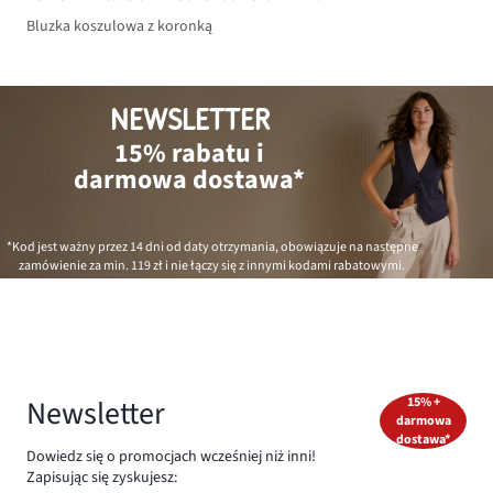
Bluzka koszulowa z koronką
NEWSLETTER
15% rabatu i
darmowa dostawa*
*Kod jest ważny przez 14 dni od daty otrzymania, obowiązuje na następne
zamówienie za min.
119 zł
i nie łączy się z innymi kodami rabatowymi.
Newsletter
15% +
darmowa
dostawa*
Dowiedz się o promocjach wcześniej niż inni!
Zapisując się zyskujesz: