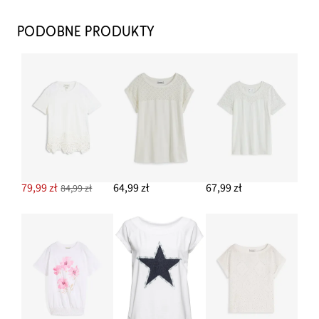
Czółenka z paskiem i wycięciami
64,99 zł
PODOBNE PRODUKTY
DODAJ DO KOSZYKA
Spodnie culotte z mieszanki wiskozy
99,99 zł
-16%
DODAJ DO KOSZYKA
Torba typu shopper z ozdobnym paskiem
79,99 zł
79,99 zł
64,99 zł
67,99 zł
84,99 zł
DODAJ DO KOSZYKA
Kolczyki kółka
64,99 zł
DODAJ DO KOSZYKA