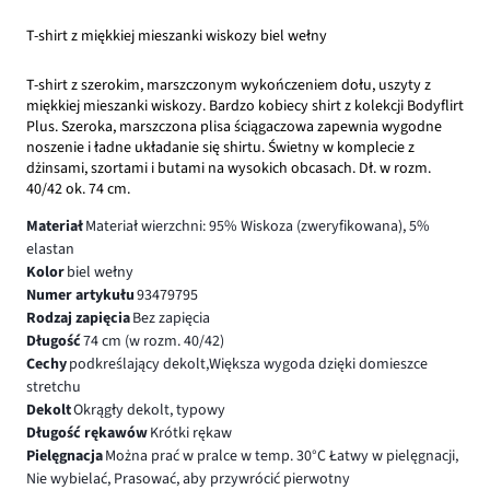
T-shirt z miękkiej mieszanki wiskozy biel wełny
T-shirt z szerokim, marszczonym wykończeniem dołu, uszyty z
miękkiej mieszanki wiskozy. Bardzo kobiecy shirt z kolekcji Bodyflirt
Plus. Szeroka, marszczona plisa ściągaczowa zapewnia wygodne
noszenie i ładne układanie się shirtu. Świetny w komplecie z
dżinsami, szortami i butami na wysokich obcasach. Dł. w rozm.
40/42 ok. 74 cm.
Materiał
Materiał wierzchni: 95% Wiskoza (zweryfikowana), 5%
elastan
Kolor
biel wełny
Numer artykułu
93479795
Rodzaj zapięcia
Bez zapięcia
Długość
74 cm (w rozm. 40/42)
Cechy
podkreślający dekolt,Większa wygoda dzięki domieszce
stretchu
Dekolt
Okrągły dekolt, typowy
Długość rękawów
Krótki rękaw
Pielęgnacja
Można prać w pralce w temp. 30°C Łatwy w pielęgnacji,
Nie wybielać, Prasować, aby przywrócić pierwotny