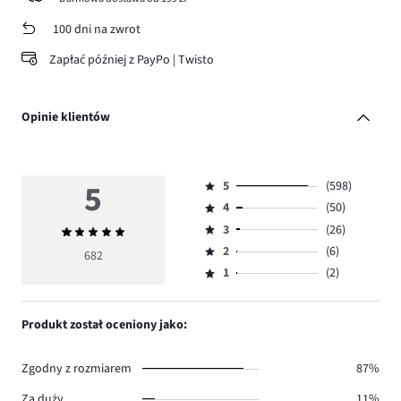
100 dni na zwrot
Zapłać później z PayPo | Twisto
Opinie klientów
5
5
(598)
Ocena
4
(50)
5,
Ocena
ilość
3
(26)
Średnia
4,
Ocena
głosów
ocena
ilość
2
(6)
3,
682
Ocena
598.
5
głosów
ilość
1
(2)
2,
Ocena
50.
głosów
ilość
1,
26.
głosów
ilość
Produkt został oceniony jako:
6.
głosów
2.
Zgodny z rozmiarem
87%
Za duży
11%