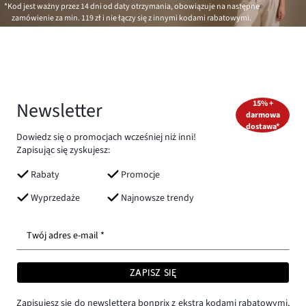
*Kod jest ważny przez 14 dni od daty otrzymania, obowiązuje na następne
zamówienie za min.
119 zł
i nie łączy się z innymi kodami rabatowymi.
Newsletter
15% +
darmowa
dostawa*
Dowiedz się o promocjach wcześniej niż inni!
Zapisując się zyskujesz:
Rabaty
Promocje
Wyprzedaże
Najnowsze trendy
Twój adres e-mail *
ZAPISZ SIĘ
Zapisujesz się do newslettera bonprix z ekstra kodami rabatowymi,