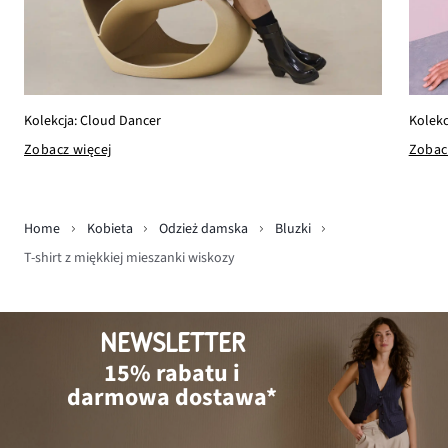
Kolekc
Kolekcja: Cloud Dancer
Zobac
Zobacz więcej
Home
Kobieta
Odzież damska
Bluzki
T-shirt z miękkiej mieszanki wiskozy
NEWSLETTER
15% rabatu i
darmowa dostawa*