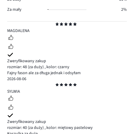
Za mały
2%
Ocena
5
MAGDALENA
Zweryfikowany zakup
rozmiar: 48
(za duży)
,
kolor: czarny
Fajny fason ale za długa jednak i odsyłam
2026-08-06
Ocena
5
SYLWIA
Zweryfikowany zakup
rozmiar: 40
(za duży)
,
kolor: miętowy pastelowy
Koszulka za duża