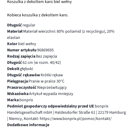
Koszulka z dekoltem karo biel wełny
Kobieca koszulka z dekoltem karo.
Długość
regular
Materiał
Materiał wierzchni: 80% poliamid (z recyclingu), 20%
elastan
Kolor
biel wełny
Numer artykułu
96869695
Rodzaj zapięcia
Bez zapięcia
Długość
62 cm (w rozm. 40/42)
Dekolt
głęboki
Długość rękawów
Krótki rękaw
Pielęgnacja
Pranie w pralce 30°C
Przezroczystość
Nieprześwitujący
Wskazówka
Artykuł wypada mniejszy
Marka
bonprix
Podmiot gospodarczy odpowiedzialny przed UE
bonprix
Handelsgesellschaft mbH | Haldesdorfer Straße 61 | 22179 Hamburg
| Niemcy, Kontakt: https://www.bonprix.pl/pomoc/kontakt/
Dodatkowe informacje