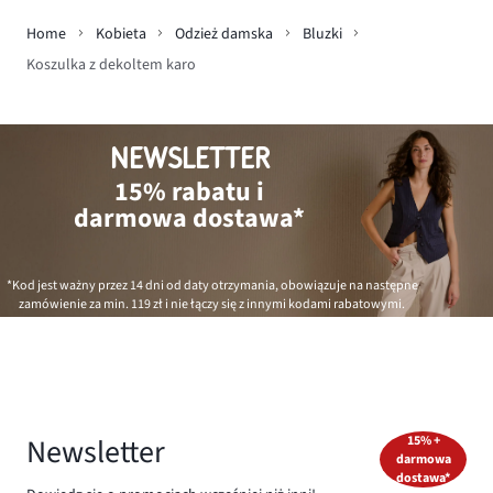
Home
Kobieta
Odzież damska
Bluzki
Koszulka z dekoltem karo
NEWSLETTER
15% rabatu i
darmowa dostawa*
*Kod jest ważny przez 14 dni od daty otrzymania, obowiązuje na następne
zamówienie za min.
119 zł
i nie łączy się z innymi kodami rabatowymi.
Newsletter
15% +
darmowa
dostawa*