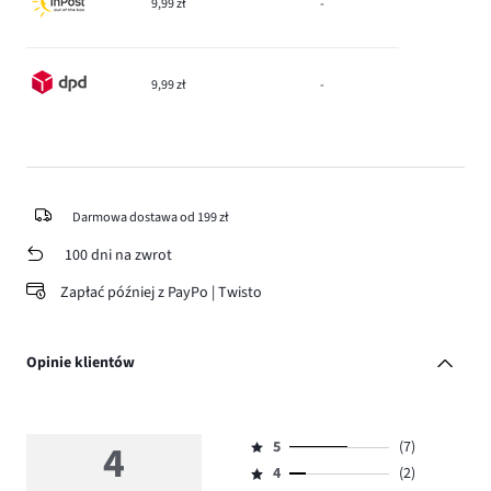
9,99 zł
-
9,99 zł
-
Darmowa dostawa od 199 zł
100 dni na zwrot
Zapłać później z PayPo | Twisto
Opinie klientów
4
5
(7)
Ocena
4
(2)
5,
Ocena