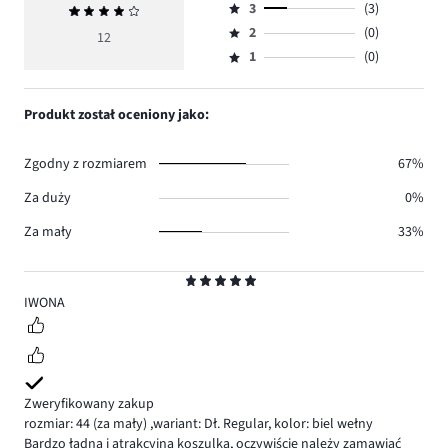
ilość
3
(3)
Średnia
4,
Ocena
głosów
ocena
ilość
2
(0)
3,
12
Ocena
7.
4
głosów
ilość
1
(0)
2,
Ocena
2.
głosów
ilość
1,
3.
głosów
ilość
Produkt został oceniony jako:
0.
głosów
0.
Zgodny z rozmiarem
67%
Za duży
0%
Za mały
33%
Ocena
5
IWONA
Zweryfikowany zakup
rozmiar: 44
(za mały)
,
wariant: Dł. Regular,
kolor: biel wełny
Bardzo ładna i atrakcyjna koszulka, oczywiście należy zamawiać