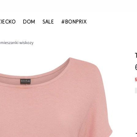
ZIECKO
DOM
SALE
#BONPRIX
j mieszanki wiskozy
5