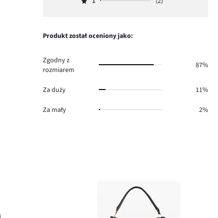
ilość
1
(2)
2,
Ocena
51.
głosów
ilość
1,
26.
głosów
ilość
6.
głosów
Produkt został oceniony jako:
2.
Zgodny z
87%
rozmiarem
Za duży
11%
Za mały
2%