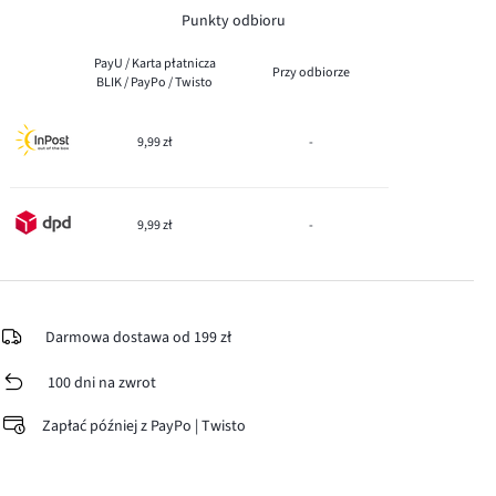
Punkty odbioru
PayU / Karta płatnicza
Przy odbiorze
BLIK / PayPo / Twisto
9,99 zł
-
9,99 zł
-
Darmowa dostawa od 199 zł
100 dni na zwrot
Zapłać później z PayPo | Twisto