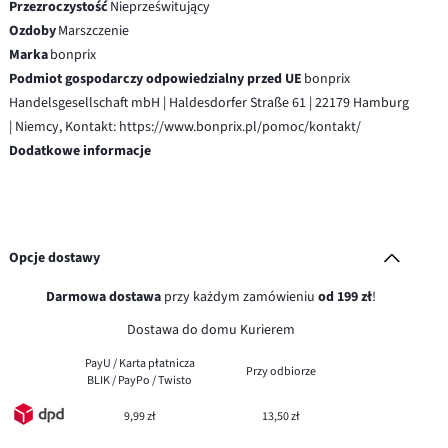
Przezroczystość
Nieprześwitujący
Ozdoby
Marszczenie
Marka
bonprix
Podmiot gospodarczy odpowiedzialny przed UE
bonprix
Handelsgesellschaft mbH | Haldesdorfer Straße 61 | 22179 Hamburg
| Niemcy, Kontakt: https://www.bonprix.pl/pomoc/kontakt/
Dodatkowe informacje
Opcje dostawy
Darmowa dostawa
przy każdym zamówieniu
od 199 zł
!
Dostawa do domu Kurierem
PayU / Karta płatnicza
Przy odbiorze
BLIK / PayPo / Twisto
9,99 zł
13,50 zł