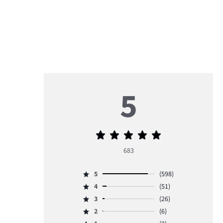
5
Średnia
ocena
683
5
5
(598)
Ocena
4
(51)
5,
Ocena
ilość
3
(26)
4,
Ocena
głosów
ilość
2
(6)
3,
Ocena
598.
głosów