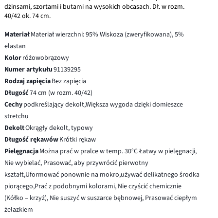
dżinsami, szortami i butami na wysokich obcasach. Dł. w rozm.
40/42 ok. 74 cm.
Materiał
Materiał wierzchni: 95% Wiskoza (zweryfikowana), 5%
elastan
Kolor
różowobrązowy
Numer artykułu
91139295
Rodzaj zapięcia
Bez zapięcia
Długość
74 cm (w rozm. 40/42)
Cechy
podkreślający dekolt,Większa wygoda dzięki domieszce
stretchu
Dekolt
Okrągły dekolt, typowy
Długość rękawów
Krótki rękaw
Pielęgnacja
Można prać w pralce w temp. 30°C Łatwy w pielęgnacji,
Nie wybielać, Prasować, aby przywrócić pierwotny
kształt,Uformować ponownie na mokro,używać delikatnego środka
piorącego,Prać z podobnymi kolorami, Nie czyścić chemicznie
(Kółko – krzyż), Nie suszyć w suszarce bębnowej, Prasować ciepłym
żelazkiem