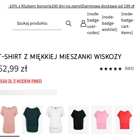
-10% z Klubem bonprix
100 dni na zwrot
Darmowa dostawa od 199 zł
[node-
[node-
[node-
badge-
badge-
Szukaj produktu
badge-
user-
cart-
wishlist]
codes]
items]
T-SHIRT Z MIĘKKIEJ MIESZANKI WISKOZY
62,99 zł
(683)
3,54 zł z kodem FINED