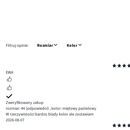
Filtruj opinie:
Rozmiar
Kolor
Ocena
4
EWA
Zweryfikowany zakup
rozmiar: 44
(odpowiedni)
,
kolor: miętowy pastelowy
W rzeczywistości bardzo blady kolor ale zostawiam
2026-08-07
Ocena