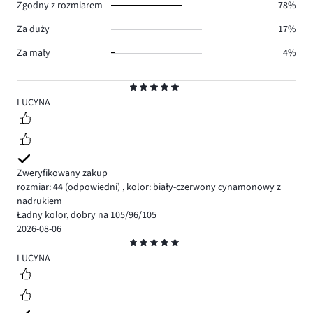
Zgodny z rozmiarem
78%
Za duży
17%
Za mały
4%
Ocena
5
LUCYNA
Zweryfikowany zakup
rozmiar: 44
(odpowiedni)
,
kolor: biały-czerwony cynamonowy z
nadrukiem
Ładny kolor, dobry na 105/96/105
2026-08-06
Ocena
5
LUCYNA