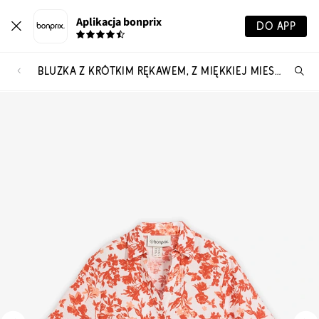
Aplikacja bonprix
DO APP
BLUZKA Z KRÓTKIM RĘKAWEM, Z MIĘKKIEJ MIESZANKI WISKOZY
Szu
pr