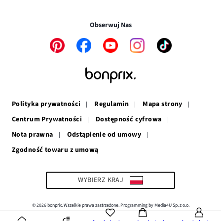
nowym
otwiera
się
w
Transakcje i płatności są bezpieczne w połączeniu SSL.
oknie
się
w
nowym
w
nowym
oknie
Obserwuj Nas
nowym
oknie
oknie
Link
Link
Link
Link
Link
otwiera
otwiera
otwiera
otwiera
otwiera
się
się
się
się
się
w
w
w
w
w
nowym
nowym
nowym
nowym
nowym
oknie
oknie
oknie
oknie
oknie
Polityka prywatności
Regulamin
Mapa strony
Centrum Prywatności
Dostępność cyfrowa
Nota prawna
Odstąpienie od umowy
Zgodność towaru z umową
Link
otwiera
się
w
WYBIERZ KRAJ
nowym
oknie
© 2026 bonprix. Wszelkie prawa zastrzeżone. Programming by Media4U Sp. z o.o.