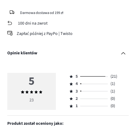
Darmowa dostawa od 199 zł
100 dni na zwrot
Zapłać później z PayPo | Twisto
Opinie klientów
5
5
(21)
Ocena
4
(1)
5,
Ocena
ilość
3
(1)
Średnia
4,
Ocena
głosów
ocena
ilość
2
(0)
3,
23
Ocena
21.
5
głosów
ilość
1
(0)
2,
Ocena
1.
głosów
ilość
1,
1.
głosów
ilość
Produkt został oceniony jako:
0.
głosów
0.