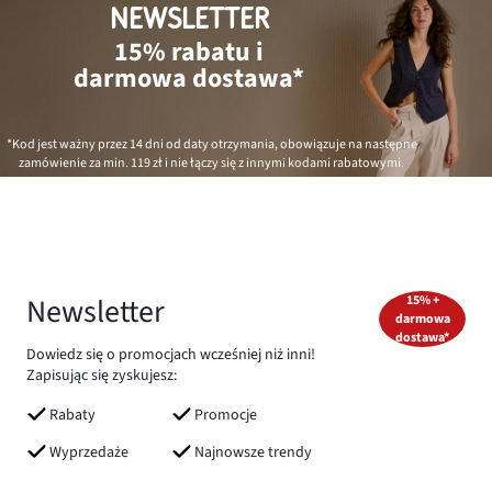
NEWSLETTER
15% rabatu i
darmowa dostawa*
*Kod jest ważny przez 14 dni od daty otrzymania, obowiązuje na następne
zamówienie za min.
119 zł
i nie łączy się z innymi kodami rabatowymi.
Newsletter
15% +
darmowa
dostawa*
Dowiedz się o promocjach wcześniej niż inni!
Zapisując się zyskujesz:
Rabaty
Promocje
Wyprzedaże
Najnowsze trendy