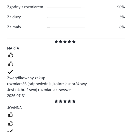
0.
Zgodny z rozmiarem
90%
Za duży
3%
Za mały
8%
Ocena
5
MARTA
Zweryfikowany zakup
rozmiar: 36
(odpowiedni)
,
kolor: jasnoróżowy
Jest ok brać swój rozmiar jak zawsze
2026-07-31
Ocena
5
JOANNA