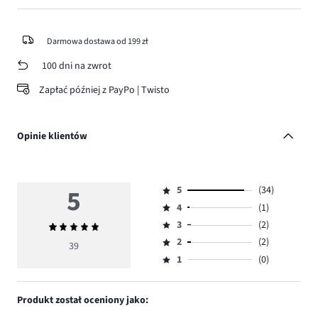
Darmowa dostawa od 199 zł
100 dni na zwrot
Zapłać później z PayPo | Twisto
Opinie klientów
5
5
(34)
Ocena
4
(1)
5,
Ocena
ilość
3
(2)
Średnia
4,
Ocena
głosów
ocena
ilość
2
(2)
3,
39
Ocena
34.
5
głosów
ilość
1
(0)
2,
Ocena
1.
głosów
ilość
1,
2.
głosów
ilość
Produkt został oceniony jako:
2.
głosów