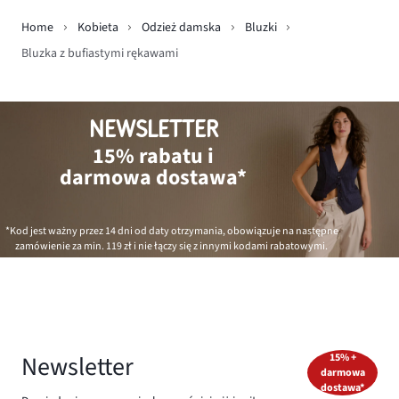
Home
Kobieta
Odzież damska
Bluzki
Bluzka z bufiastymi rękawami
NEWSLETTER
15% rabatu i
darmowa dostawa*
*Kod jest ważny przez 14 dni od daty otrzymania, obowiązuje na następne
zamówienie za min.
119 zł
i nie łączy się z innymi kodami rabatowymi.
Newsletter
15% +
darmowa
dostawa*