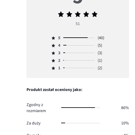
Średnia
ocena
51
5
5
(40)
Ocena
4
(5)
5,
Ocena
ilość
3
(3)
4,
Ocena
głosów
ilość
2
(1)
3,
Ocena
40.
głosów
ilość
1
(2)
2,
Ocena
5.
głosów
ilość
1,
3.
głosów
ilość
1.
głosów
Produkt został oceniony jako:
2.
Zgodny z
86%
rozmiarem
Za duży
10%