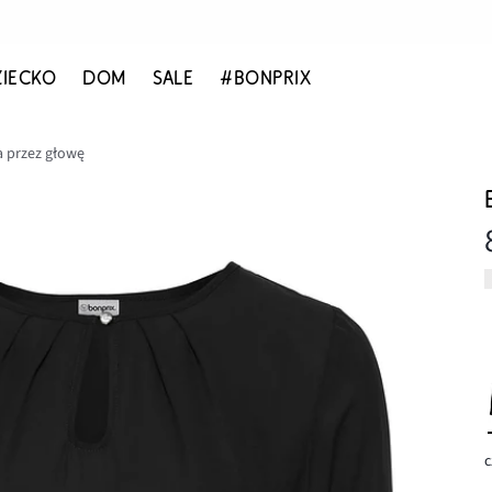
ZIECKO
DOM
SALE
#BONPRIX
a przez głowę
c