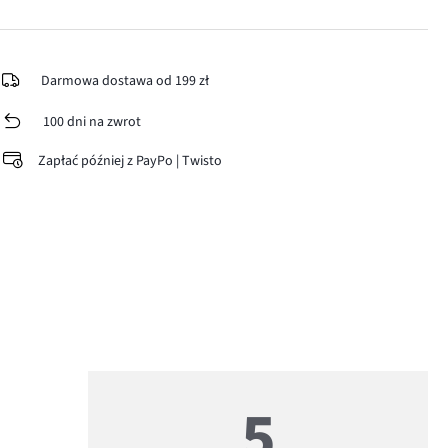
Darmowa dostawa od 199 zł
100 dni na zwrot
Zapłać później z PayPo | Twisto
5