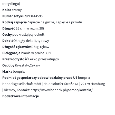
(recyclingu)
Kolor
czarny
Numer artykułu
93414595
Rodzaj zapięcia
Zapięcie na guziki, Zapięcie z przodu
Długość
65 cm (w rozm. 38)
Cechy
podkreślający dekolt
Dekolt
Okrągły dekolt, typowy
Długość rękawów
Długi rękaw
Pielęgnacja
Pranie w pralce 30°C
Przezroczystość
Lekko prześwitujący
Ozdoby
Kryształy,Cekiny
Marka
bonprix
Podmiot gospodarczy odpowiedzialny przed UE
bonprix
Handelsgesellschaft mbH | Haldesdorfer Straße 61 | 22179 Hamburg
| Niemcy, Kontakt: https://www.bonprix.pl/pomoc/kontakt/
Dodatkowe informacje