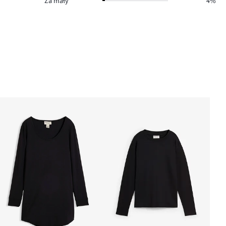
Za mały
4%