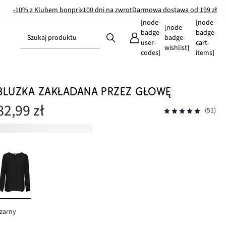
-10% z Klubem bonprix
100 dni na zwrot
Darmowa dostawa od 199 zł
[node-
[node-
[node-
badge-
badge-
Szukaj produktu
badge-
user-
cart-
wishlist]
codes]
items]
BLUZKA ZAKŁADANA PRZEZ GŁOWĘ
82,99 zł
(51)
zarny