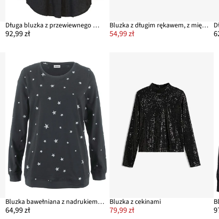
ny
Długa bluzka z przewiewnego muślinu, z czystej bawełny
Bluzka z długim rękawem, z miękkiej mieszanki wiskozy
92,99 zł
54,99 zł
6
Bluzka bawełniana z nadrukiem, długi rękaw
Bluzka z cekinami
64,99 zł
79,99 zł
9