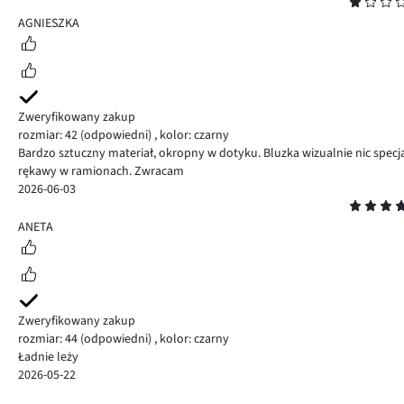
Ocena
1
AGNIESZKA
Zweryfikowany zakup
rozmiar: 42
(odpowiedni)
,
kolor: czarny
Bardzo sztuczny materiał, okropny w dotyku. Bluzka wizualnie nic specj
rękawy w ramionach. Zwracam
2026-06-03
Ocena
5
ANETA
Zweryfikowany zakup
rozmiar: 44
(odpowiedni)
,
kolor: czarny
Ładnie leży
2026-05-22