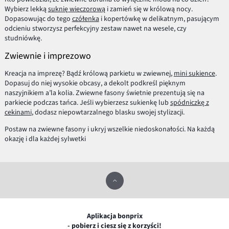
Wybierz lekką
suknię wieczorową
i zamień się w królową nocy.
Dopasowując do tego
czółenka
i kopertówkę w delikatnym, pasującym
odcieniu stworzysz perfekcyjny zestaw nawet na wesele, czy
studniówkę.
Zwiewnie i imprezowo
Kreacja na imprezę? Bądź królową parkietu w zwiewnej,
mini sukience
.
Dopasuj do niej wysokie obcasy, a dekolt podkreśl pięknym
naszyjnikiem a’la kolia. Zwiewne fasony świetnie prezentują się na
parkiecie podczas tańca. Jeśli wybierzesz sukienkę lub
spódniczkę z
cekinami
, dodasz niepowtarzalnego blasku swojej stylizacji.
Postaw na zwiewne fasony i ukryj wszelkie niedoskonałości. Na każdą
okazję i dla każdej sylwetki
Aplikacja bonprix
- pobierz i ciesz się z korzyści!