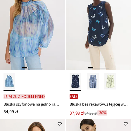
46,74 zł z kodem FINED
SALE
Bluzka szyfonowa na jedno ramię
Bluzka bez rękawów, z lejącej wiskozy
54,99 zł
Nowa
37,99 zł
-30%
54,99 zł
Przeceniono
cena
z
to
ceny
54,99 zł