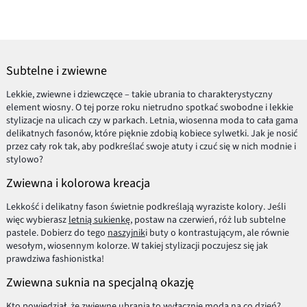
Subtelne i zwiewne
Lekkie, zwiewne i dziewczęce – takie ubrania to charakterystyczny
element wiosny. O tej porze roku nietrudno spotkać swobodne i lekkie
stylizacje na ulicach czy w parkach. Letnia, wiosenna moda to cała gama
delikatnych fasonów, które pięknie zdobią kobiece sylwetki. Jak je nosić
przez cały rok tak, aby podkreślać swoje atuty i czuć się w nich modnie i
stylowo?
Zwiewna i kolorowa kreacja
Lekkość i delikatny fason świetnie podkreślają wyraziste kolory. Jeśli
więc wybierasz
letnią sukienkę
, postaw na czerwień, róż lub subtelne
pastele. Dobierz do tego
naszyjnik
i buty o kontrastującym, ale równie
wesołym, wiosennym kolorze. W takiej stylizacji poczujesz się jak
prawdziwa fashionistka!
Zwiewna suknia na specjalną okazję
Kto powiedział, że zwiewne ubrania to wyłącznie moda na co dzień?