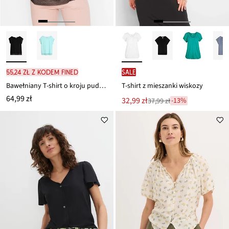
55,24 zł z kodem FINED
SALE
Bawełniany T-shirt o kroju pudełkowym
T-shirt z mieszanki wiskozy
64,99 zł
Nowa
32,99 zł
-13%
37,99 zł
Przeceniono
cena
z
to
ceny
37,99 zł